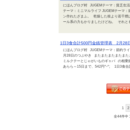
にほんブログ村 JUGEMテーマ：貧乏生活 
テーマ：ミニマルライフ JUGEMテーマ
ン作れたざまふ。 乾燥した枝より若干煙
ール系の力もかりましたけどね。 それとも
1日3食合計500円金銭管理表 2月28
にほんブログ村 JUGEMテーマ：節約ライフ
月28日のつぶやき またまたまたまたま
ミルクテーとじゃがいものギャバ の相乗効果
あらら～15日まで、542円^-^; 1日3食合計5
1
2
全44件中 1