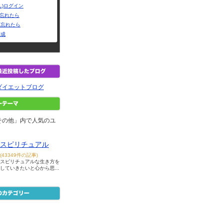
L)ログイン
Dを忘れたら
を忘れたら
作成
ダイエットブログ
その他」内で人気のユ
スピリチュアル
(43349件の記事)
スピリチュアルな生き方を
していきたいと心から思...