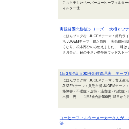
こちら干したペーパーコーヒーフィルタ
ィルター使...
実録貧困悲惨飯シリーズ 大根とツナ
にほんブログ村 JUGEMテーマ：節約ライ
活 JUGEMテーマ：貧乏自慢 実録貧困
くなり、根本部分のみ使えました。 味は
さ具合が、径の小さい携帯用ウッドストーブ
1日3食合計500円金銭管理表 テー
にほんブログ村 JUGEMテーマ：貧乏生活 
JUGEMテーマ：貧乏自慢 JUGEMテ
格障害・不眠症・虐待・過食症・拒食症・依
出費 円 1日3食合計500円 15日から翌月 
コーヒーフィルターメーカーさんが、
法