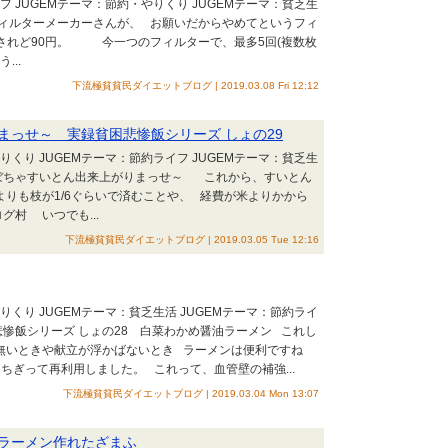
フ JUGEMテーマ：節約・やりくり JUGEMテーマ：貧乏生
フィルターメーカーさんが、 お願いだからやめてというフィ
円されど90円。 今一つのフィルターで、最多5回(複数枚
...
下流極貧貧民ダイエットブログ | 2019.03.08 Fri 12:12
まっせ～ 実録貧困悲惨飯シリーズ しょの29
りくり JUGEMテーマ：節約ライフ JUGEMテーマ：貧乏生
くかぼちゃすいとん出来上がりまっせ～ これから、すいとん
りも枝が1/6ぐらいで済むことや、 経費が米よりかから
村 いつでも...
下流極貧貧民ダイエットブログ | 2019.03.05 Tue 12:16
りくり JUGEMテーマ：貧乏生活 JUGEMテーマ：節約ライ
悲惨飯シリーズ しょの28 白菜わかめ醤油ラーメン これし
無いときや献立が浮かばないとき ラーメンは便利ですね
 ちぎって再利用しました。 これって、血管壁の補強...
下流極貧貧民ダイエットブログ | 2019.03.04 Mon 13:07
ラーメン作れたざまふ