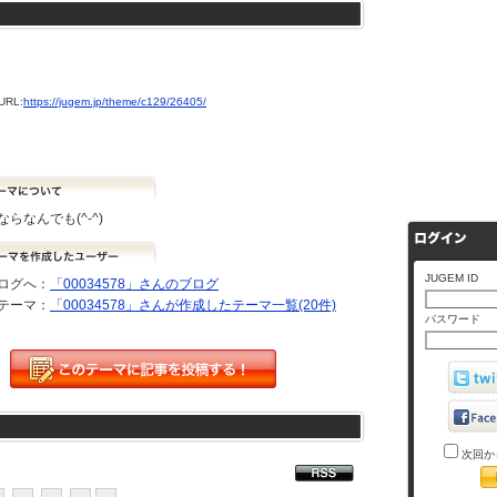
RL:
https://jugem.jp/theme/c129/26405/
らなんでも(^-^)
JUGEM ID
ログへ：
「00034578」さんのブログ
テーマ：
「00034578」さんが作成したテーマ一覧(20件)
パスワード
次回か