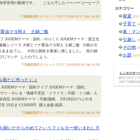
ー保管管理の動画です。 こちら干したペーパーコーヒーフ
カテゴリー
家庭
下流極貧貧民ダイエットブログ | 2019.03.17 Sun 10:32
(29
子育て
(
醤油マヨ和え 土鍋ご飯
家・マ
フ JUGEMテーマ：節約・やりくり JUGEMテーマ：貧乏生
引越し
(
悲惨飯シリーズ 大根とツナ醤油マヨ和え 土鍋ご飯 大根が古
その他
(
まあまあでふ。 今回土鍋炊き最速に感じました。 枝の細
お題
(63
にマッチ したのでしよう。 ...
下流極貧貧民ダイエットブログ | 2019.03.16 Sat 16:33
レンタルサーバー
あなたのクリ
ブル新たに作ったじょ
200.71G
JUGEMテーマ：節約ライフ JUGEMテーマ：節約。
ーマ：ウツ・キレる・情緒不安定・イライラ・不眠・うつ病・人
存症 JUGEMテーマ：不眠/過眠 3月16日のつぶやき
15日まで15500円 購入金額 残高...
下流極貧貧民ダイエットブログ | 2019.03.16 Sat 10:19
お願いだからやめてというフィルター使いまわし方