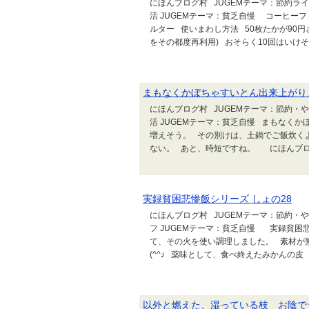
にほんブログ村 JUGEMテーマ：節約ライ
活 JUGEMテーマ：貧乏自慢 コーヒー
ルター 使いまわし方法 50枚たかが90
をその都度再利用) おそらく10回はいけそう
まもなくかぼちゃすいとん出来上がり
にほんブログ村 JUGEMテーマ：節約・や
活 JUGEMテーマ：貧乏自慢 まもな
増えそう。 その別けは、土鍋でご飯炊くよ
ない。 あと、時短ですね。 にほんブログ
実録貧困悲惨飯シリーズ しょの28
にほんブログ村 JUGEMテーマ：節約・や
フ JUGEMテーマ：貧乏自慢 実録貧困
て、その火を使い調理しました。 素材が
(^^♪ 薬味として、食べ終えたみかんの皮
以外と燃えた、湿っている枝 お陰で