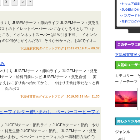
3
4
5
>
»セキュア(SS
»JUGEM I
»パスワード
»無料ブログ
りくり JUGEMテーマ：節約ライフ JUGEMテーマ：貧乏生
のポストのトイレットペーパーついになくなろうとしていま
ところ、イオンネットスーパーは5％引き不可、 イオンシ
のに何がちがうんだろ? そうか分かった、お家でイオ...
下流極貧貧民ダイエットブログ | 2019.03.19 Tue 00:37
下流極貧貧民
のみ
りくり JUGEMテーマ：節約ライフ JUGEMテーマ：貧乏
カテゴリー「
GEMテーマ：給料日前レシピ JUGEMテーマ：貧乏自慢 実
ーザーテーマ
日まえおにぎり食べ始めてから、 やはり主食は米だな～と再
次のポス...
下流極貧貧民ダイエットブログ | 2019.03.18 Mon 11:35
ヒーフィルター使いまわし ペーパーコーヒーフィ
フ JUGEMテーマ：節約ライフ JUGEMテーマ：節約・やり
マ：貧乏生活 JUGEMテーマ：節約。 JUGEMテーマ：貧乏
ジャンル
いまわし ペーパーコーヒーフィルター再利用方法(^-^)
生活