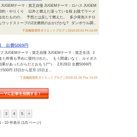
JUGEMテーマ：貧乏自慢 JUGEMテーマ：ロハス JUGEM
：節約・やりくり 以外と燃えた湿っている枝 お陰でラーメ
は出たものの、 予想とは反して燃えた。 多少発泡スチロ
ウッドストーブの2次燃焼のおかげかな? ダンボウル調...
下流極貧貧民ダイエットブログ | 2019.03.01 Fri 14:45
日 出費5069円
 JUGEMテーマ：貧乏自慢 JUGEMテーマ：貧乏生活 2
たまた昨夜も早めに寝付けれた。 もう間違いなく、ルイボス
があったからだとおもう(^^♪ 2月28日 出費5069円
00円 15日から翌月 15日ま...
下流極貧貧民ダイエットブログ | 2019.02.28 Thu 14:05
3
4
5
>
 - 10 件表示 (1/5 ページ)