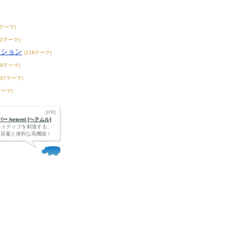
7テーマ)
42テーマ)
ンション
(218テーマ)
39テーマ)
407テーマ)
テーマ)
[PR]
 heteml [ヘテムル]
エイティブを刺激する、
Bの大容量と便利な高機能！