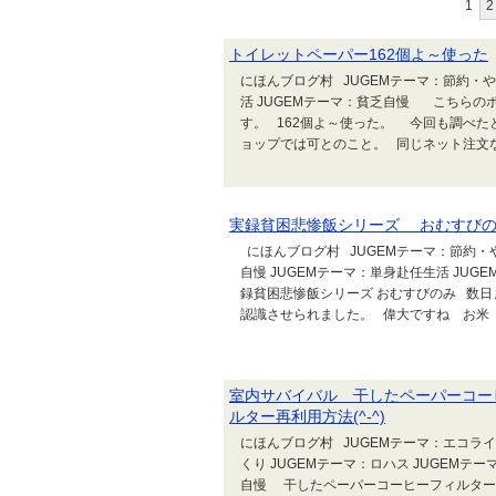
1
2
トイレットペーパー162個よ～使った
にほんブログ村 JUGEMテーマ：節約・や
活 JUGEMテーマ：貧乏自慢 こちら
す。 162個よ～使った。 今回も調べた
ョップでは可とのこと。 同じネット注文な
実録貧困悲惨飯シリーズ おむすび
にほんブログ村 JUGEMテーマ：節約・や
自慢 JUGEMテーマ：単身赴任生活 JU
録貧困悲惨飯シリーズ おむすびのみ 数
認識させられました。 偉大ですね お米 
室内サバイバル 干したペーパーコー
ルター再利用方法(^-^)
にほんブログ村 JUGEMテーマ：エコライ
くり JUGEMテーマ：ロハス JUGEMテー
自慢 干したペーパーコーヒーフィルター使