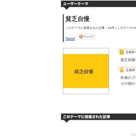
貧乏自慢
このテーマに投稿された記事：44件 | このテーマのU
Tweet
貧乏自慢な
作者のブ
その他の