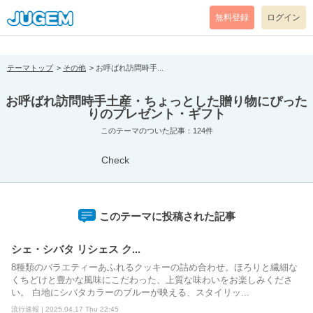
[pear_error: message="Success" code=0 mode=return level=notice
prefix="" info=""]
無料登録
ログイン
テーマトップ
その他
お呼ばれ訪問時手...
お呼ばれ訪問時手土産・ちょっとした贈り物にぴった
りのプレゼント・ギフト
このテーマのついた記事：124件
Check
このテーマに投稿された記事
シェ・シバタ リシェス ク...
8種類のバラエティーあふれるクッキーの詰め合わせ。ほろりと繊細な
くちどけと豊かな風味にこだわった、上質な味わいをお楽しみくださ
い。 白地にシバタカラーのブルーが映える、スタイリッ...
流行速報 | 2025.04.17 Thu 22:45