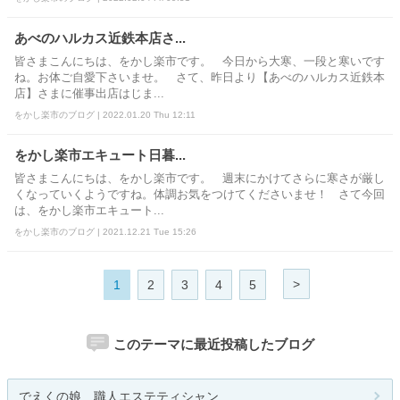
あべのハルカス近鉄本店さ...
皆さまこんにちは、をかし楽市です。 今日から大寒、一段と寒いです
ね。お体ご自愛下さいませ。 さて、昨日より【あべのハルカス近鉄本
店】さまに催事出店はじま...
をかし楽市のブログ | 2022.01.20 Thu 12:11
をかし楽市エキュート日暮...
皆さまこんにちは、をかし楽市です。 週末にかけてさらに寒さが厳し
くなっていくようですね。体調お気をつけてくださいませ！ さて今回
は、をかし楽市エキュート...
をかし楽市のブログ | 2021.12.21 Tue 15:26
>
1
2
3
4
5
このテーマに最近投稿したブログ
でえくの娘 職人エステティシャン...