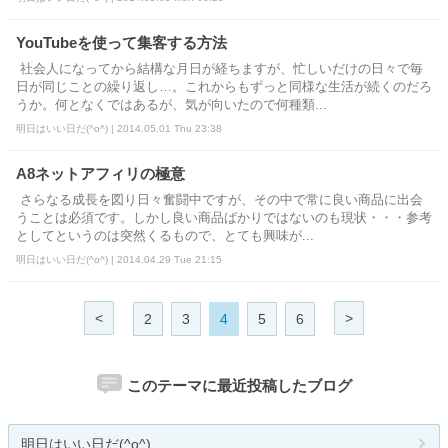
YouTubeを使って集客する方法
社会人になってから結構な月日が経ちますが、忙しいだけの日々で毎
日が同じことの繰り返し…。これからもずっと同様な生活が続くのだろ
うか。何となくではあるが、気が向いたので何種類...
明日はいい日だ(^o^) | 2014.05.01 Thu 23:38
A8ネットアフィリの極意
さらなる成長を図り日々奮闘中ですが、その中で常に良い商品に出会
うことは必須です。しかし良い商品ばかりではないのも現状・・・参考
としてというのは突然くるもので、とても興味が...
明日はいい日だ(^o^) | 2014.04.29 Tue 21:15
<
>
2
3
4
5
6
このテーマに最近投稿したブログ
明日はいい日だ(^o^)