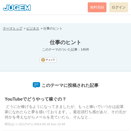
[pear_error: message="Success" code=0 mode=return level=notice
prefix="" info=""]
無料登録
ログイン
テーマトップ
ビジネス
仕事のヒント
仕事のヒント
このテーマのついた記事：145件
このテーマに投稿された記事
YouTubeでどうやって稼ぐの？
どうにか稼げるようになってきましたが、もっと稼いでいつかは起業
家になれたらと夢を描いております。。最近頭打ち感があり、その元が
何かを考えながらメールを見ていたら、そんなと...
明日はいい日だ(^o^) | 2014.05.18 Sun 12:45