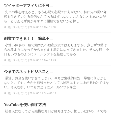
ツイッターアフィリに不可...
先々の事を考えると、もう心配で心配で仕方がない。特に先の長い老
後を生きていける自信なんてあるはずもない。こんなことを思いなが
ら、とりあえず何か今すぐに開始できないかと探し...
明日はいい日だ(^o^) | 2014.05.15 Thu 11:00
副業でできる！！ 簡単不...
小遣い稼ぎの一種で始めた不動産投資ではありますが、少しずつ儲け
られるようになってからますます満足になってきました。そんな時、今
日もいつものようにメールソフトを起動してみる...
明日はいい日だ(^o^) | 2014.05.13 Tue 14:49
今までのネットビジネスと...
最近、お金を使いすぎてしまい、今月は危機的状況！早急に何とかし
ないと。でも、今から頑張ったとしても給料はすぐに上がるわけではな
い。そんな折、いつものようにメールソフトを立...
明日はいい日だ(^o^) | 2014.05.11 Sun 00:14
YouTubeを使い倒す方法
社会人になってから結構な月日が経ちますが、忙しいだけの日々で毎