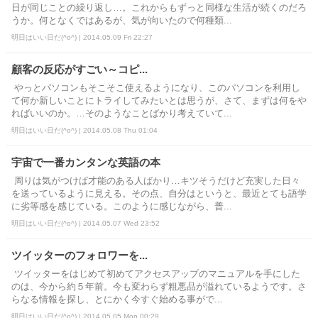
日が同じことの繰り返し…。これからもずっと同様な生活が続くのだろ
うか。何となくではあるが、気が向いたので何種類...
明日はいい日だ(^o^) | 2014.05.09 Fri 22:27
顧客の反応がすごい～コピ...
やっとパソコンもそこそこ使えるようになり、このパソコンを利用し
て何か新しいことにトライしてみたいとは思うが、さて、まずは何をや
ればいいのか。…そのようなことばかり考えていて...
明日はいい日だ(^o^) | 2014.05.08 Thu 01:04
宇宙で一番カンタンな英語の本
周りは気がつけば才能のある人ばかり…キツそうだけど充実した日々
を送っているように見える。その点、自分はというと、最近とても語学
に劣等感を感じている。このように感じながら、普...
明日はいい日だ(^o^) | 2014.05.07 Wed 23:52
ツイッターのフォロワーを...
ツイッターをはじめて初めてアクセスアップのマニュアルを手にした
のは、今から約５年前。今も変わらず粗悪品が溢れているようです。さ
らなる情報を探し、とにかく今すぐ始める事がで...
明日はいい日だ(^o^) | 2014.05.05 Mon 00:29