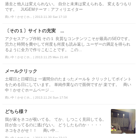
過去と他人は変えられない。 自分と未来は変えられる。 変えるつもり
です。 JUGEMテーマ：アフィリエイター
商い中！かせぐホ... | 2013.11.30 Sat 17:10
〔その１〕サイトの充実 ...
アクセスアップ作戦 その１ 良質なコンテンツこそが最高のSEOです。
労力と時間を費やして何度も何度も読み返し ユーザーの満足を得られ
るように全力で作りこむことです。 この...
商い中！かせぐホ... | 2013.11.25 Mon 21:46
メールクリック
土曜日と日曜日は 一週間分のたまったメールを クリックしてポイント
をためる日にしています。 単純作業なので面倒ですが 楽です。 商い
中！かせぐホームページ ...
商い中！かせぐホ... | 2013.11.24 Sun 17:54
どちら様？
我が家をネコが覗いてる。 てか、しつこく見回してる。
目が合ってるのに逃げない。 どうしたものか・・・・
ネコをさがせ！！ 商い中...
商い中！かせぐホ... | 2013.11.23 Sat 22:12