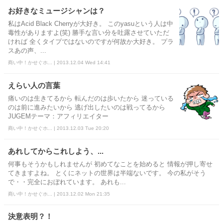
お好きなミュージシャンは？
私はAcid Black Cherryが大好き。 このyasuという人は中
毒性がありますよ(笑) 勝手な言い分を吐露させていただ
ければ 全くタイプではないのですが何故か大好き。 プラ
スあの声、...
商い中！かせぐホ... | 2013.12.04 Wed 14:41
えらい人の言葉
痛いのは生きてるから 転んだのは歩いたから 迷っている
のは前に進みたいから 逃げ出したいのは戦ってるから
JUGEMテーマ：アフィリエイター
商い中！かせぐホ... | 2013.12.03 Tue 20:20
あれしてからこれしよう、...
何事もそうかもしれませんが 初めてなことを始めると 情報が押し寄せ
てきますよね。 とくにネットの世界は半端ないです。 今の私がそう
で・・完全におぼれています。 あれも...
商い中！かせぐホ... | 2013.12.02 Mon 21:35
決意表明？！