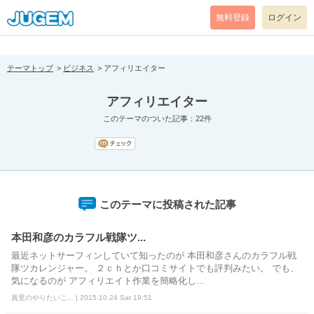
[pear_error: message="Success" code=0 mode=return level=notice
prefix="" info=""]
無料登録
ログイン
テーマトップ
ビジネス
アフィリエイター
アフィリエイター
このテーマのついた記事：22件
このテーマに投稿された記事
本田和彦のカラフル戦隊ツ...
最近ネットサーフィンしていて知ったのが 本田和彦さんのカラフル戦
隊ツカレンジャー。 ２ｃｈとか口コミサイトでも評判みたい。 でも、
気になるのが アフィリエイト作業を簡略化し...
真里のやりたいこ... | 2015.10.24 Sat 19:51