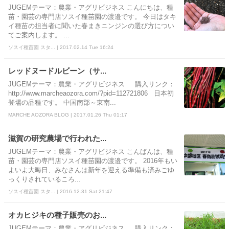
JUGEMテーマ：農業・アグリビジネス こんにちは、種
苗・園芸の専門店ソスイ種苗園の渡邉です。 今日はタキ
イ種苗の担当者に聞いた春まきニンジンの選び方につい
てご案内します。 ...
ソスイ種苗園 スタ... | 2017.02.14 Tue 16:24
レッドヌードルビーン（サ...
JUGEMテーマ：農業・アグリビジネス 購入リンク：
http://www.marcheaozora.com/?pid=112721806 日本初
登場の品種です。 中国南部～東南...
MARCHE AOZORA BLOG | 2017.01.26 Thu 01:17
滋賀の研究農場で行われた...
JUGEMテーマ：農業・アグリビジネス こんばんは、種
苗・園芸の専門店ソスイ種苗園の渡邉です。 2016年もい
よいよ大晦日、みなさんは新年を迎える準備も済みごゆ
っくりされているころ...
ソスイ種苗園 スタ... | 2016.12.31 Sat 21:47
オカヒジキの種子販売のお...
JUGEMテーマ：農業・アグリビジネス 購入リンク：