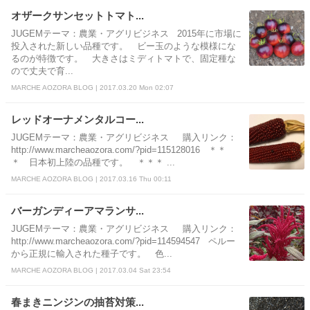
オザークサンセットトマト...
JUGEMテーマ：農業・アグリビジネス 2015年に市場に
投入された新しい品種です。 ビー玉のような模様にな
るのが特徴です。 大きさはミディトマトで、固定種な
ので丈夫で育...
MARCHE AOZORA BLOG | 2017.03.20 Mon 02:07
レッドオーナメンタルコー...
JUGEMテーマ：農業・アグリビジネス 購入リンク：
http://www.marcheaozora.com/?pid=115128016 ＊＊
＊ 日本初上陸の品種です。 ＊＊＊ ...
MARCHE AOZORA BLOG | 2017.03.16 Thu 00:11
バーガンディーアマランサ...
JUGEMテーマ：農業・アグリビジネス 購入リンク：
http://www.marcheaozora.com/?pid=114594547 ペルー
から正規に輸入された種子です。 色...
MARCHE AOZORA BLOG | 2017.03.04 Sat 23:54
春まきニンジンの抽苔対策...