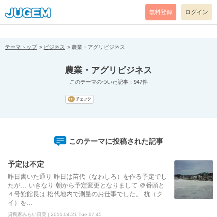
[pear_error: message="Success" code=0 mode=return level=notice
prefix="" info=""]
無料登録
ログイン
テーマトップ
ビジネス
農業・アグリビジネス
農業・アグリビジネス
このテーマのついた記事：947件
このテーマに投稿された記事
予定は不定
昨日書いた通り 昨日は苗代（なわしろ）を作る予定でし
たが… いきなり 朝から予定変更となりまして ＠番頭と
４号館館長は 松代地内で測量のお仕事でした。 杭（ク
イ）を...
貸民家みらい日乗 | 2015.04.21 Tue 07:45