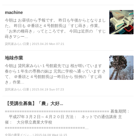
machine
今朝は お昼頃から予報です。 昨日も午後からとなりまし
た。 昨日も ＠番頭と４号館館長は「すじ蒔き」作業。
「お米の種蒔き」ってところです。 今回は近所の 「すじ
蒔きマシー...
貸民家みらい日乗 | 2015.04.20 Mon 07:21
地味作業
今朝は 貸民家みらい１号館庭先では 桜が咲いています
春から１年生の専務の妹は 元気に学校へ通っています さ
て、 ＠番頭と４号館館長は一昨日から 恒例の「すじ蒔
き」作業...
貸民家みらい日乗 | 2015.04.19 Sun 07:23
【受講生募集】「農」大好...
=========================================== 募集期間：
平成27年３月２日～４月２０日 方法： ネットでの通信講座 主
催： 大分県立農業大学校
=================================...
全国の農業イベン... | 2015.04.08 Wed 11:15