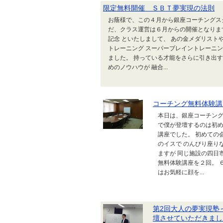
限定無料開催 ＳＢＴ夢実現の法則
お蔭様で、この４月から銀座コーチングス
だ、クラス運営は６月からの開催となりま
記念 といたしまして、 あの金メダリスト
トレーニング スーパーブレイントレーニ
ました。 持っている才能をさらに引き出
めのノウハウが 融合...
コーチング無料体験講
本日は、銀座コーチング
で僕が登壇するのは初め
講座でした。 初めての
のイスで のんびり座り
ますが 同じ施設の四日
無料体験講座を２回。 
はお気軽に顔を...
第2回大人の夢実現塾
壇させていただきまし