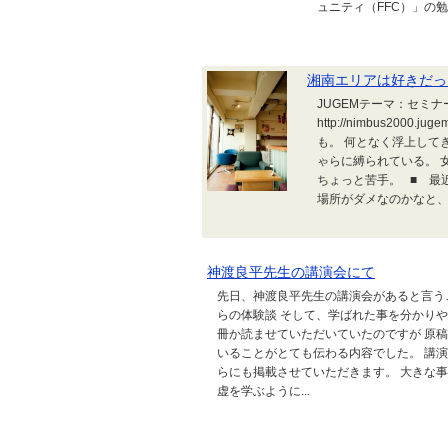
ュニティ（FFC）」の勉強
湘南エリアは好きだっ
JUGEMテーマ：セミ
http://nimbus200
も。 何となく浮上して
ゃらに縛られている。 
ちょっと苦手。 ■ 最
場所がダメなのかなと、
神渡良平先生の講演会にて
先日、神渡良平先生の講演会があると言う
らの体験談 そして、学ばれた事を分かり
冊か読ませていただいていたのですが 原
いることがとても伝わる内容でした。 講
らにも掲載させていただきます。 大きな
虚を学ぶように...