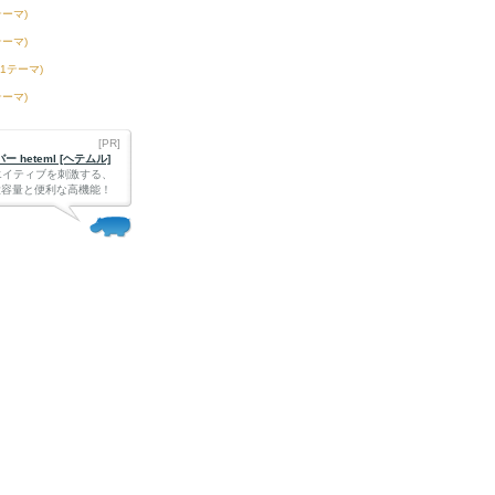
テーマ)
テーマ)
61テーマ)
テーマ)
[PR]
 heteml [ヘテムル]
エイティブを刺激する、
Bの大容量と便利な高機能！