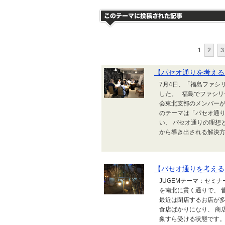
1
2
3
【パセオ通りを考える
7月4日、「福島ファシ
した。 福島でファシリ
会東北支部のメンバーが
のテーマは「パセオ通りを
い、 パセオ通りの理想
から導き出される解決方法
【パセオ通りを考える～「
JUGEMテーマ：セミ
を南北に貫く通りで、 
最近は閉店するお店が多
食店ばかりになり、 商
象すら受ける状態です。