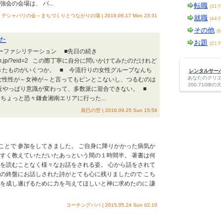
会の会場は、 パ...
転職
(31
デシャバリの会～まちづくりとつながりの場 | 2019.06.17 Mon 23:31
就職
(44
その他
(
た
お題
(21
ナーファシリテーション ■先日の続き
0.jugem.jp/?eid=2 この際丁寧に自分に問いかけてみたのだけれど
きたものがいくつか。 ■ 今流行りの女性グループなんち
レンタルサーバー
あなたのクリ
女性性が～女神が～と言ってもピンとこないし、つるむのは
200.71G
近やっぱり意識が変わって、多数派に迎合できない。 ■
ちょっと恐々鎌倉湘南エリアに行った...
辰巳の空 | 2016.09.25 Sun 15:56
ことで 参加をしてきました。 ご自身に降りかかった病気か
やすく教えていただいたあっという間の１時間半。 著書は何
稿を読むことなく様々なお話をされる姿。 心から話をされて
演の終盤にお話しされた詩がとても心に残りましたので こち
事を成し遂げるために力を与えてほしいと神に求めたのに 謙
コーチングパパ | 2015.05.24 Sun 02:10