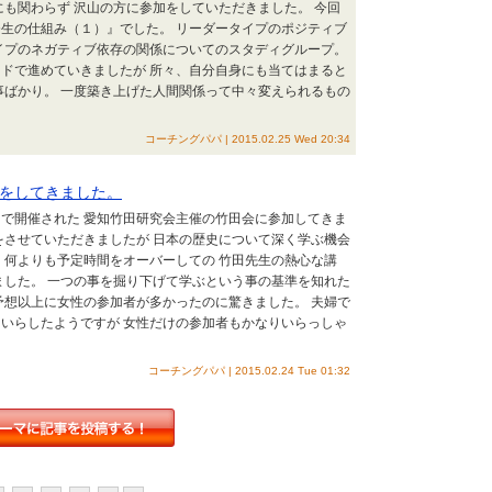
にも関わらず 沢山の方に参加をしていただきました。 今回
生の仕組み（１）』でした。 リーダータイプのポジティブ
イプのネガティブ依存の関係についてのスタディグループ。
ドで進めていきましたが 所々、自分自身にも当てはまると
事ばかり。 一度築き上げた人間関係って中々変えられるもの
コーチングパパ | 2015.02.25 Wed 20:34
をしてきました。
で開催された 愛知竹田研究会主催の竹田会に参加してきま
をさせていただきましたが 日本の歴史について深く学ぶ機会
、何よりも予定時間をオーバーしての 竹田先生の熱心な講
ました。 一つの事を掘り下げて学ぶという事の基準を知れた
予想以上に女性の参加者が多かったのに驚きました。 夫婦で
いらしたようですが 女性だけの参加者もかなりいらっしゃ
コーチングパパ | 2015.02.24 Tue 01:32