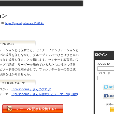
ョン
RL:
https://jugem.jp/theme/c13/8194/
テーションとは促すこと。セミナーファシリテーションと
プの成長を促しながら、グループメンバーひとりひとりの
づきや成長を促すことを指します。セミナーや教育系のワ
JUGEM ID
ップで講師、リーダーを務めている人たちに役立つ情報、
ピソード等の投稿を介して、ファシリテーターの自己成
パスワード
政調をはかりませんか。
ログへ：
「pr-sonoma」さんのブログ
テーマ：
「pr-sonoma」さんが作成したテーマ一覧(13件)
次回か