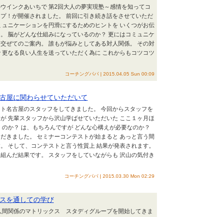
ウインクあいちで 第2回大人の夢実現塾～感情を知ってコ
プ！が開催されました。 前回に引き続き話をさせていただ
ミュニケーションを円滑にするためのヒントを いくつがお伝
。 脳がどんな仕組みになっているのか？ 更にはコミュニケ
交ぜてのご案内。 誰もが悩みとしてある対人関係。 その対
 更なる良い人生を送っていただく為に これからもコツコツ
コーチングパパ | 2015.04.05 Sun 00:09
古屋に関わらせていただいて
ト名古屋のスタッフをしてきました。 今回からスタッフを
が 先輩スタッフから沢山学ばせていただいた ここ１ヶ月ほ
くのか？ は、もちろんですが どんな心構えが必要なのか？
だきました。 セミナーコンテストが始まると あっと言う間
。 そして、コンテストと言う性質上 結果が発表されます。
組んだ結果です。 スタッフをしていながらも 沢山の気付き
コーチングパパ | 2015.03.30 Mon 02:29
スを通しての学び
人間関係のマトリックス スタディグループを開始してきま