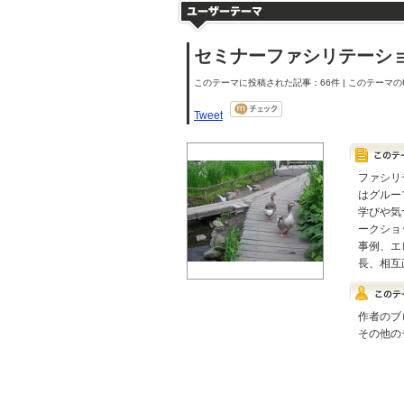
セミナーファシリテーシ
このテーマに投稿された記事：66件 | このテーマのU
Tweet
ファシリ
はグルー
学びや気
ークショ
事例、エ
長、相互
作者のブ
その他の