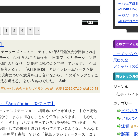
»セキュア(SS
»JUGEM I
»パスワード
»無料ブログ
4
5
6
7
>
】
リテーターズ・コミュニティ」の 第8回勉強会が開催されま
コーチングパ
テーションを学ぶこの勉強会、 日本ファシリテーション協
辰巳の空
発起人となり、 定期的に勉強会を開催しています。 今回
デシャバリの
考える」。 「As is/To be」というフレームワークを使
と現実について意見を出し合いながら、 そのギャップとそこ
を考える、 というものでした。 &nb...
ジャンル
デシャバリの会～まちづくりとつながりの場 | 2019.07.10 Wed 19:48
仕事・バイ
As is/To be」を使って】
カテゴリー
ビジネ
ナーファシリテーション 福島市のパセオ通りは、中心市街地
昔から「まさに街なか」という位置にあります。 しかし、
アルバ
く、 少しずつ活力を失っている状態が続いています。 飲
派遣
(8テ
店街としての機能も魅力も失ってきているような、 そんな印
起業・
 事務局も参加している 「福島ファシリテーターズ・コミ