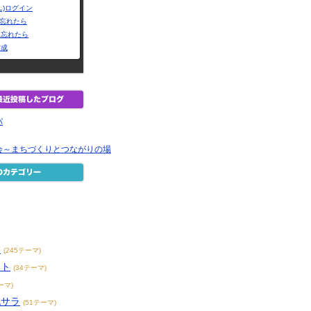
L)ログイン
Dを忘れたら
を忘れたら
作成
パ
会～まちづくりとつながりの場
ト
ス
(245テーマ)
イト
(34テーマ)
ーマ)
脱サラ
(51テーマ)