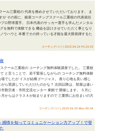
クール三重校の 代表を務めさせていただいております。 ま
すが その前に、銀座コーチングスクール三重校の代表就任
やプロ野球選手。 日本代表のサッカー選手も学んだメンタル
ングを無料で体験できる 機会を設けさせていただく事となり
すノウハウと 本番でその持っている才能を最大限発揮するた
コーチングパパ | 2015.04.24 Fri 23:15
座
スクール三重校の コーチング無料体験講座でした。 三重校
て と言うことで、若干緊張しながらの コーチング無料体験
会場でしたが イスが結構ゴージャス。 座り心地も良い感じ
ながら受講していただけたのかな？ 次回以降は、部屋は違い
市市勤労者・市民交流センター 東館で 開催します。 ５月に
６月からはクラスＡが始まりますので 三重県にお住まいの方
コーチングパパ | 2015.04.20 Mon 00:34
～感情を知ってコミュニケーション力アップ！で登
た