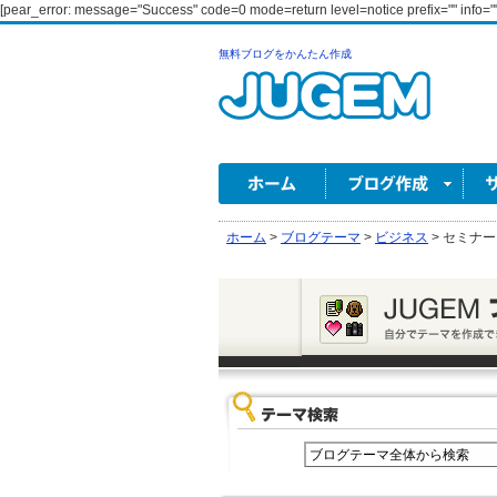
[pear_error: message="Success" code=0 mode=return level=notice prefix="" info=""
無料ブログをかんたん作成
ホーム
>
ブログテーマ
>
ビジネス
>
セミナー