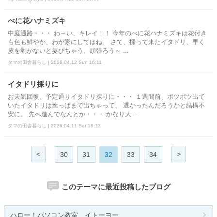
べに花ハナミズキ
中庭通路・・・ わ～い、キレイ！！ 今年のべに花ハナミズキは花付き
も色も鮮やか、わが家にしてはね。 さて、採って来たイタドリ、早く
皮を剥かないと萎びちゃう。頑張ろう～ ...
タマの田舎暮らし | 2026.04.12 Sun 16:11
イタドリ採りに
お天気回復、予定通りイタドリ採りに・・・ １週間前、ポツポツ出て
いたイタドリは葉っぱまで出ちゃって、 遅かったんだろうかと結構不
安に。 先へ進んでなんとか・・・ かなり大...
タマの田舎暮らし | 2026.04.11 Sat 18:13
<
>
30
31
32
33
34
このテーマに最近投稿したブログ
ハロー！パソコン教室 イトーヨー...