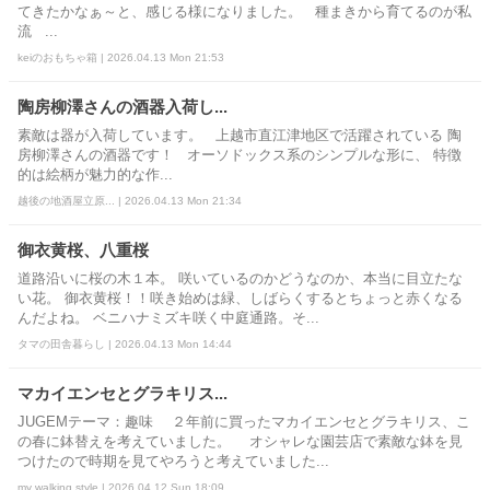
てきたかなぁ～と、感じる様になりました。 種まきから育てるのが私
流 ...
keiのおもちゃ箱 | 2026.04.13 Mon 21:53
陶房柳澤さんの酒器入荷し...
素敵は器が入荷しています。 上越市直江津地区で活躍されている 陶
房柳澤さんの酒器です！ オーソドックス系のシンプルな形に、 特徴
的は絵柄が魅力的な作...
越後の地酒屋立原... | 2026.04.13 Mon 21:34
御衣黄桜、八重桜
道路沿いに桜の木１本。 咲いているのかどうなのか、本当に目立たな
い花。 御衣黄桜！！咲き始めは緑、しばらくするとちょっと赤くなる
んだよね。 ベニハナミズキ咲く中庭通路。そ...
タマの田舎暮らし | 2026.04.13 Mon 14:44
マカイエンセとグラキリス...
JUGEMテーマ：趣味 ２年前に買ったマカイエンセとグラキリス、こ
の春に鉢替えを考えていました。 オシャレな園芸店で素敵な鉢を見
つけたので時期を見てやろうと考えていました...
my walking style | 2026.04.12 Sun 18:09