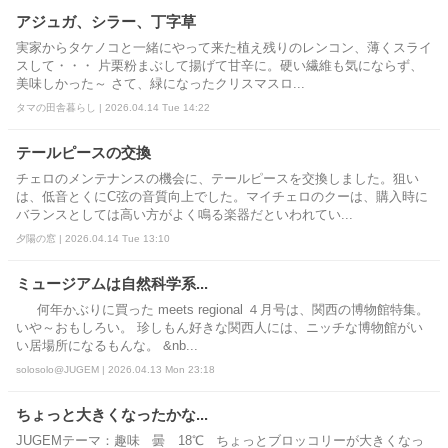
アジュガ、シラー、丁字草
実家からタケノコと一緒にやって来た植え残りのレンコン、薄くスライ
スして・・・ 片栗粉まぶして揚げて甘辛に。硬い繊維も気にならず、
美味しかった～ さて、緑になったクリスマスロ...
タマの田舎暮らし | 2026.04.14 Tue 14:22
テールピースの交換
チェロのメンテナンスの機会に、テールピースを交換しました。狙い
は、低音とくにC弦の音質向上でした。マイチェロのクーは、購入時に
バランスとしては高い方がよく鳴る楽器だといわれてい...
夕陽の窓 | 2026.04.14 Tue 13:10
ミュージアムは自然科学系...
何年かぶりに買った meets regional ４月号は、関西の博物館特集。
いや～おもしろい。 珍しもん好きな関西人には、ニッチな博物館がい
い居場所になるもんな。 &nb...
solosolo@JUGEM | 2026.04.13 Mon 23:18
ちょっと大きくなったかな...
JUGEMテーマ：趣味 曇 18℃ ちょっとブロッコリーが大きくなっ