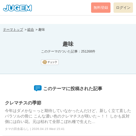
[pear_error: message="Success" code=0 mode=return level=notice
prefix="" info=""]
無料登録
ログイン
テーマトップ
総合
趣味
趣味
このテーマのついた記事：251268件
このテーマに投稿された記事
クレマチスの季節
今年はダメかな～っと期待していなかったんだけど、新しく立て直した
パラソルの骨に こんな濃い色のクレマチスが咲いた～！！ しかも反対
側には白い花。元は枯れて全部こぼれ種で生えた...
タマの田舎暮らし | 2026.04.15 Wed 15:41