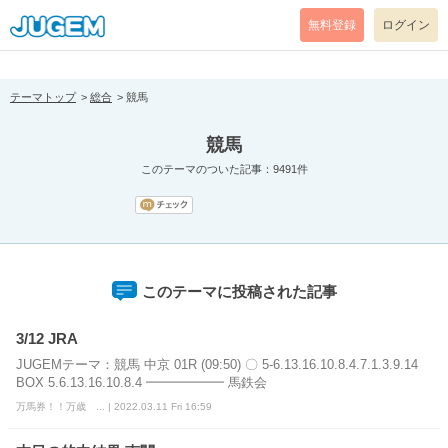
[pear_error: message="Success" code=0 mode=return level=notice
prefix="" info=""]
無料登録
ログイン
テーマトップ
総合
競馬
競馬
このテーマのついた記事：9491件
このテーマに投稿された記事
3/12 JRA
JUGEMテーマ：競馬 中京 01R (09:50) 〇 5-6.13.16.10.8.4.7.1.3.9.14
BOX 5.6.13.16.10.8.4 ━━━━━━ 馬鉄会
万馬券！！万歳 ... | 2022.03.11 Fri 16:59