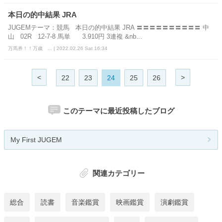
本日の的中結果 JRA
JUGEMテーマ：競馬 本日の的中結果 JRA 〓〓〓〓〓〓〓〓〓〓 中
山 02R 12-7-8 馬単 3.910円 3連複 &nb...
万馬券！！万歳 ... | 2022.02.26 Sat 16:34
<
>
22
23
24
25
26
このテーマに最近投稿したブログ
My First JUGEM
関連カテゴリー
総合
読書
音楽鑑賞
映画鑑賞
演劇鑑賞