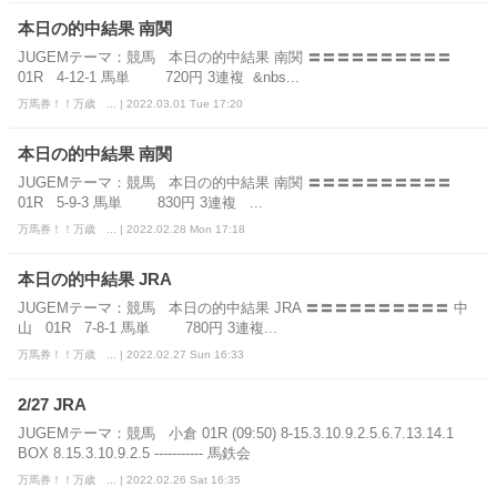
本日の的中結果 南関
JUGEMテーマ：競馬 本日の的中結果 南関 〓〓〓〓〓〓〓〓〓〓
01R 4-12-1 馬単 720円 3連複 &nbs...
万馬券！！万歳 ... | 2022.03.01 Tue 17:20
本日の的中結果 南関
JUGEMテーマ：競馬 本日の的中結果 南関 〓〓〓〓〓〓〓〓〓〓
01R 5-9-3 馬単 830円 3連複 ...
万馬券！！万歳 ... | 2022.02.28 Mon 17:18
本日の的中結果 JRA
JUGEMテーマ：競馬 本日の的中結果 JRA 〓〓〓〓〓〓〓〓〓〓 中
山 01R 7-8-1 馬単 780円 3連複...
万馬券！！万歳 ... | 2022.02.27 Sun 16:33
2/27 JRA
JUGEMテーマ：競馬 小倉 01R (09:50) 8-15.3.10.9.2.5.6.7.13.14.1
BOX 8.15.3.10.9.2.5 ----------- 馬鉄会
万馬券！！万歳 ... | 2022.02.26 Sat 16:35