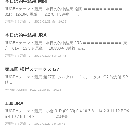
本日の的中結果 南関
JUGEMテーマ：競馬 本日の的中結果 南関 〓〓〓〓〓〓〓〓〓〓
01R 12-10-8 馬単 2.270円 3連複 ...
万馬券！！万歳 ... | 2022.01.31 Mon 19:37
本日の的中結果 JRA
JUGEMテーマ：競馬 本日の的中結果 JRA 〓〓〓〓〓〓〓〓〓〓 東
京 01R 13-3-6 馬単 10.890円 3連複 &n...
万馬券！！万歳 ... | 2022.01.30 Sun 16:43
第36回 根岸ステークス G?
JUGEMテーマ：競馬 第27回 シルクロードステークス G? 能力値 SP
値 ...
My First JUGEM | 2022.01.30 Sun 14:23
1/30 JRA
JUGEMテーマ：競馬 小倉 01R (09:50) 5-4.10.7.8.1.14.2.3.11.12 BOX
5.4.10.7.8.1.14.2 ---------------- 馬鉄会
万馬券！！万歳 ... | 2022.01.29 Sat 16:41