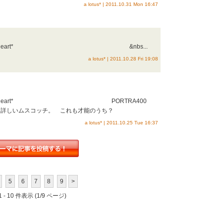
a lotus* | 2011.10.31 Mon 16:47
：sweet heart* &nbs...
a lotus* | 2011.10.28 Fri 19:08
sweet heart* PORTRA400
と詳しいムスコッチ。 これも才能のうち？
a lotus* | 2011.10.25 Tue 16:37
5
6
7
8
9
>
 - 10 件表示 (1/9 ページ)