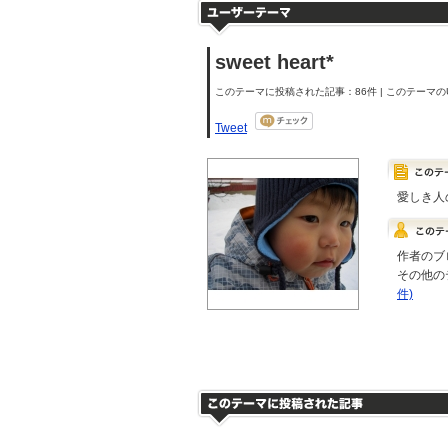
sweet heart*
このテーマに投稿された記事：86件 | このテーマのU
Tweet
愛しき人
作者のブ
その他の
件)