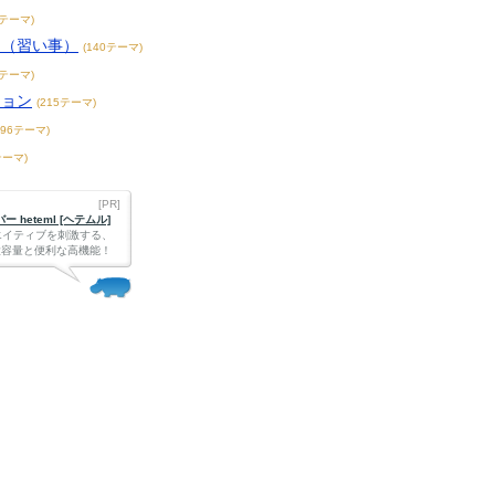
3テーマ)
こ（習い事）
(140テーマ)
4テーマ)
ション
(215テーマ)
396テーマ)
テーマ)
[PR]
 heteml [ヘテムル]
エイティブを刺激する、
Bの大容量と便利な高機能！