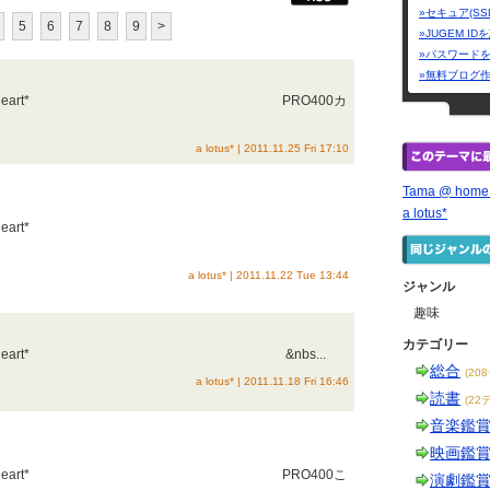
»セキュア(SS
5
6
7
8
9
>
»JUGEM I
»パスワード
»無料ブログ
：sweet heart* PRO400カ
a lotus* | 2011.11.25 Fri 17:10
Tama @ home
a lotus*
マ：sweet heart*
a lotus* | 2011.11.22 Tue 13:44
ジャンル
趣味
カテゴリー
：sweet heart* &nbs...
総合
(20
a lotus* | 2011.11.18 Fri 16:46
読書
(22
音楽鑑
映画鑑
：sweet heart* PRO400こ
演劇鑑