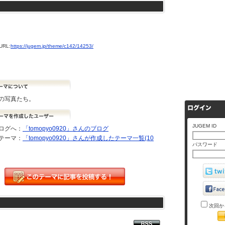
RL:
https://jugem.jp/theme/c142/14253/
の写真たち。
JUGEM ID
ログへ：
「tomopyo0920」さんのブログ
テーマ：
「tomopyo0920」さんが作成したテーマ一覧(10
パスワード
次回か