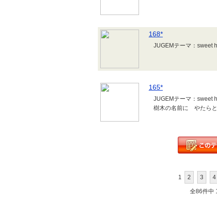
168*
JUGEMテーマ
165*
JUGEMテーマ：
樹木の名前に やたら
1
2
3
4
全86件中 1