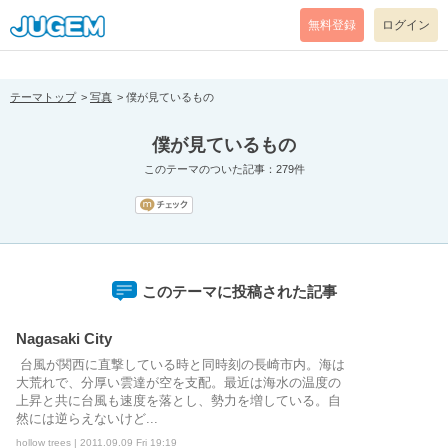
[pear_error: message="Success" code=0 mode=return level=notice
prefix="" info=""]
無料登録
ログイン
テーマトップ
写真
僕が見ているもの
僕が見ているもの
このテーマのついた記事：279件
このテーマに投稿された記事
Nagasaki City
台風が関西に直撃している時と同時刻の長崎市内。海は
大荒れで、分厚い雲達が空を支配。最近は海水の温度の
上昇と共に台風も速度を落とし、勢力を増している。自
然には逆らえないけど...
hollow trees | 2011.09.09 Fri 19:19