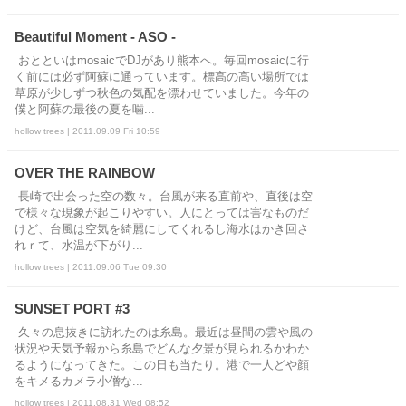
Beautiful Moment - ASO -
おとといはmosaicでDJがあり熊本へ。毎回mosaicに行
く前には必ず阿蘇に通っています。標高の高い場所では
草原が少しずつ秋色の気配を漂わせていました。今年の
僕と阿蘇の最後の夏を噛...
hollow trees | 2011.09.09 Fri 10:59
OVER THE RAINBOW
長崎で出会った空の数々。台風が来る直前や、直後は空
で様々な現象が起こりやすい。人にとっては害なものだ
けど、台風は空気を綺麗にしてくれるし海水はかき回さ
れｒて、水温が下がり...
hollow trees | 2011.09.06 Tue 09:30
SUNSET PORT #3
久々の息抜きに訪れたのは糸島。最近は昼間の雲や風の
状況や天気予報から糸島でどんな夕景が見られるかわか
るようになってきた。この日も当たり。港で一人どや顔
をキメるカメラ小僧な...
hollow trees | 2011.08.31 Wed 08:52