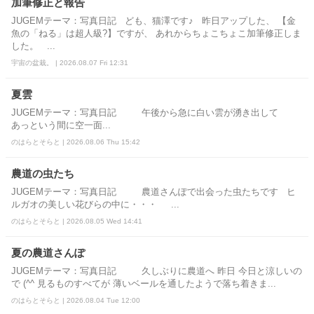
加筆修正と報告
JUGEMテーマ：写真日記 ども、猫澤です♪ 昨日アップした、 【金
魚の「ねる」は超人級?】ですが、 あれからちょこちょこ加筆修正しま
した。 ...
宇宙の盆栽。 | 2026.08.07 Fri 12:31
夏雲
JUGEMテーマ：写真日記 午後から急に白い雲が湧き出して
あっという間に空一面...
のはらとそらと | 2026.08.06 Thu 15:42
農道の虫たち
JUGEMテーマ：写真日記 農道さんぽで出会った虫たちです ヒ
ルガオの美しい花びらの中に・・・ ...
のはらとそらと | 2026.08.05 Wed 14:41
夏の農道さんぽ
JUGEMテーマ：写真日記 久しぶりに農道へ 昨日 今日と涼しいの
で (^^ 見るものすべてが 薄いベールを通したようで落ち着きま...
のはらとそらと | 2026.08.04 Tue 12:00