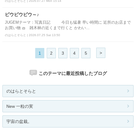
のはらとそらと | 2026.07.27 Mon 15:14
ピウピウピウ～♪
JUGEMテーマ：写真日記 今日も猛暑 早い時間に 近所のお店まで
お買い物 🧺 雑木林の近くまで行くと かわい...
のはらとそらと | 2026.07.25 Sat 13:50
>
1
2
3
4
5
このテーマに最近投稿したブログ
のはらとそらと
New 一粒の実
宇宙の盆栽。