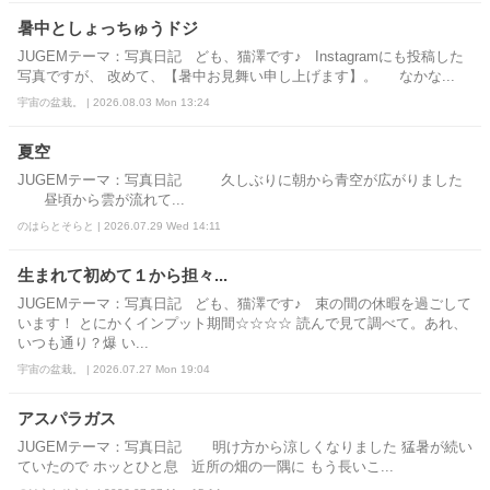
暑中としょっちゅうドジ
JUGEMテーマ：写真日記 ども、猫澤です♪ Instagramにも投稿した
写真ですが、 改めて、【暑中お見舞い申し上げます】。 なかな...
宇宙の盆栽。 | 2026.08.03 Mon 13:24
夏空
JUGEMテーマ：写真日記 久しぶりに朝から青空が広がりました
昼頃から雲が流れて...
のはらとそらと | 2026.07.29 Wed 14:11
生まれて初めて１から担々...
JUGEMテーマ：写真日記 ども、猫澤です♪ 束の間の休暇を過ごして
います！ とにかくインプット期間☆☆☆☆ 読んで見て調べて。あれ、
いつも通り？爆 い...
宇宙の盆栽。 | 2026.07.27 Mon 19:04
アスパラガス
JUGEMテーマ：写真日記 明け方から涼しくなりました 猛暑が続い
ていたので ホッとひと息 近所の畑の一隅に もう長いこ...