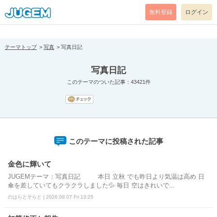
[pear_error: message="Success" code=0 mode=return level=notice
prefix="" info=""]
無料登録
ログイン
テーマトップ
写真
写真日記
写真日記
このテーマのついた記事：43421件
このテーマに投稿された記事
金色に輝いて
JUGEMテーマ：写真日記 本日 立秋 でも昨日より気温は高め 日
傘を差していてもクラクラしました💦 毎日 空はきれいで...
のはらとそらと | 2026.08.07 Fri 13:25