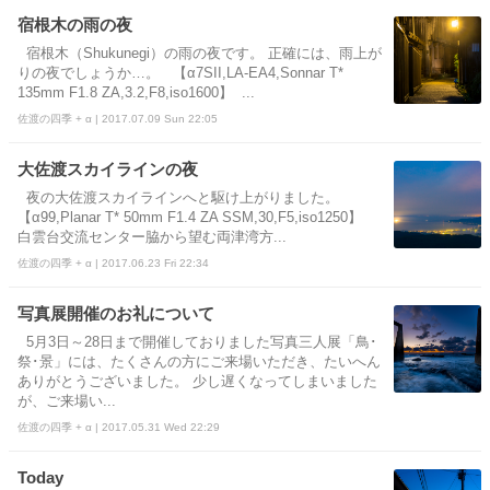
宿根木の雨の夜
宿根木（Shukunegi）の雨の夜です。 正確には、雨上が
りの夜でしょうか…。 【α7SII,LA-EA4,Sonnar T*
135mm F1.8 ZA,3.2,F8,iso1600】 ...
佐渡の四季 + α | 2017.07.09 Sun 22:05
大佐渡スカイラインの夜
夜の大佐渡スカイラインへと駆け上がりました。
【α99,Planar T* 50mm F1.4 ZA SSM,30,F5,iso1250】
白雲台交流センター脇から望む両津湾方...
佐渡の四季 + α | 2017.06.23 Fri 22:34
写真展開催のお礼について
5月3日～28日まで開催しておりました写真三人展「鳥･
祭･景」には、たくさんの方にご来場いただき、たいへん
ありがとうございました。 少し遅くなってしまいました
が、ご来場い...
佐渡の四季 + α | 2017.05.31 Wed 22:29
Today