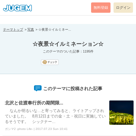
[pear_error: message="Success" code=0 mode=return level=notice
prefix="" info=""]
無料登録
ログイン
テーマトップ
写真
☆夜景☆イルミネー...
☆夜景☆イルミネーション☆
このテーマのついた記事：1195件
このテーマに投稿された記事
北沢と佐渡奉行所の期間限...
なんか明るいな...と寄ってみると、ライトアップされ
ていました。 8月12日までの金・土・祝日に実施してい
るそうです。 シックナー...
ガシマ2 -photo Life- | 2017.07.23 Sun 10:41