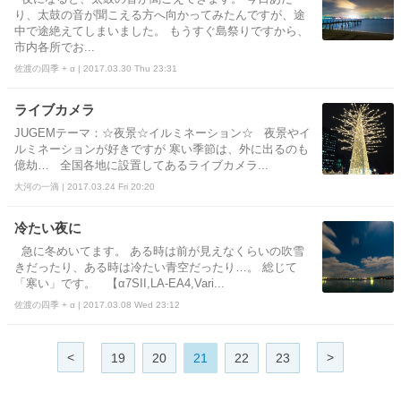
り、太鼓の音が聞こえる方へ向かってみたんですが、途
中で途絶えてしまいました。 もうすぐ島祭りですから、
市内各所でお...
佐渡の四季 + α | 2017.03.30 Thu 23:31
ライブカメラ
JUGEMテーマ：☆夜景☆イルミネーション☆ 夜景やイ
ルミネーションが好きですが 寒い季節は、外に出るのも
億劫… 全国各地に設置してあるライブカメラ...
大河の一滴 | 2017.03.24 Fri 20:20
冷たい夜に
急に冬めいてます。 ある時は前が見えなくらいの吹雪
きだったり、ある時は冷たい青空だったり…。 総じて
「寒い」です。 【α7SII,LA-EA4,Vari...
佐渡の四季 + α | 2017.03.08 Wed 23:12
<
>
19
20
21
22
23