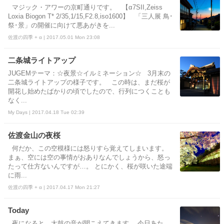
マジック・アワーの京町通りです。 【α7SII,Zeiss
Loxia Biogon T* 2/35,1/15,F2.8,iso1600】 「三人展 鳥･
祭･景」の開催に向けて悪あがきを...
佐渡の四季 + α | 2017.05.01 Mon 23:08
二条城ライトアップ
JUGEMテーマ：☆夜景☆イルミネーション☆ 3月末の
二条城ライトアップの様子です。 この時は、まだ桜が
開花し始めたばかりの頃でしたので、行列につくことも
なく...
My Days | 2017.04.18 Tue 02:39
佐渡金山の夜桜
何だか、この空模様には怒りすら覚えてしまいます。
まぁ、空には空の事情がおありなんでしょうから、怒っ
たって仕方ないんですが…。 とにかく、桜が咲いた途端
に雨...
佐渡の四季 + α | 2017.04.17 Mon 21:27
Today
夜になると、太鼓の音が聞こえてきます。 今日あた