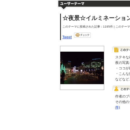
☆夜景☆イルミネーショ
このテーマに投稿された記事：1195件 | このテーマの
Tweet
ステキな
夜の写真
・ココが
・こんな
などなど
作者のブ
その他の
件)