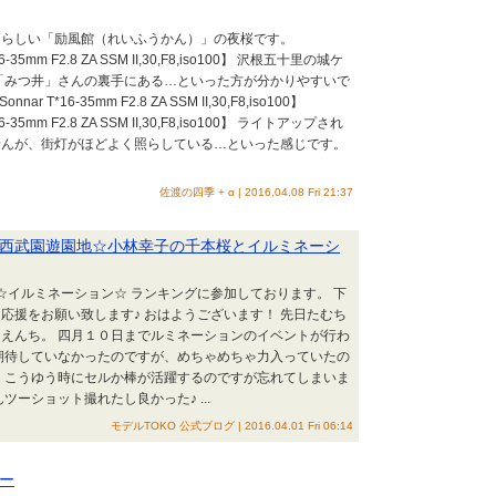
るらしい「励風館（れいふうかん）」の夜桜です。
*16-35mm F2.8 ZA SSM II,30,F8,iso100】 沢根五十里の城ケ
「みつ井」さんの裏手にある…といった方が分かりやすいで
nar T*16-35mm F2.8 ZA SSM II,30,F8,iso100】
*16-35mm F2.8 ZA SSM II,30,F8,iso100】 ライトアップされ
せんが、街灯がほどよく照らしている…といった感じです。
佐渡の四季 + α | 2016.04.08 Fri 21:37
西武園遊園地☆小林幸子の千本桜とイルミネーシ
景☆イルミネーション☆ ランキングに参加しております。 下
応援をお願い致します♪ おはようございます！ 先日たむち
えんち。 四月１０日までルミネーションのイベントが行わ
期待していなかったのですが、めちゃめちゃ力入っていたの
 こうゆう時にセルか棒が活躍するのですが忘れてしまいま
ツーショット撮れたし良かった♪ ...
モデルTOKO 公式ブログ | 2016.04.01 Fri 06:14
ー