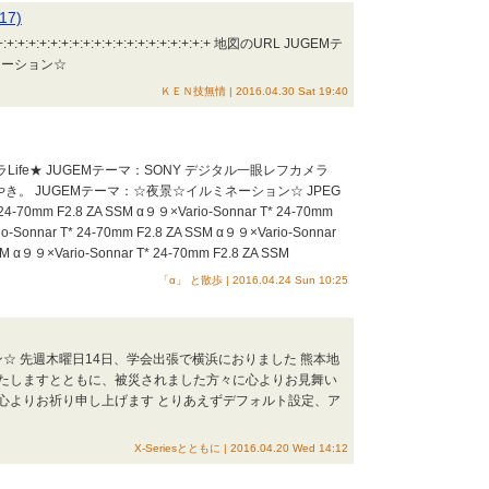
17)
:+:+:+:+:+:+:+:+:+:+:+:+:+:+:+:+:+:+:+ 地図のURL JUGEMテ
ネーション☆
ＫＥＮ技無情 | 2016.04.30 Sat 19:40
ラLife★ JUGEMテーマ：SONY デジタル一眼レフカメラ
やき。 JUGEMテーマ：☆夜景☆イルミネーション☆ JPEG
24-70mm F2.8 ZA SSM α９９×Vario-Sonnar T* 24-70mm
o-Sonnar T* 24-70mm F2.8 ZA SSM α９９×Vario-Sonnar
SM α９９×Vario-Sonnar T* 24-70mm F2.8 ZA SSM
「α」 と散歩 | 2016.04.24 Sun 10:25
ン☆ 先週木曜日14日、学会出張で横浜におりました 熊本地
たしますとともに、被災されました方々に心よりお見舞い
心よりお祈り申し上げます とりあえずデフォルト設定、ア
X-Seriesとともに | 2016.04.20 Wed 14:12