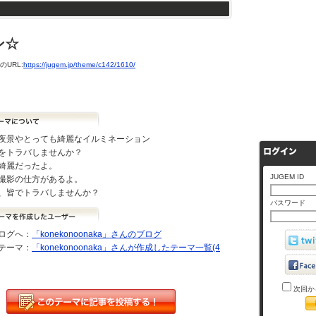
ン☆
URL:
https://jugem.jp/theme/c142/1610/
夜景やとっても綺麗なイルミネーション
をトラバしませんか？
綺麗だったよ。
JUGEM ID
撮影の仕方があるよ。
、皆でトラバしませんか？
パスワード
ログへ：
「konekonoonaka」さんのブログ
テーマ：
「konekonoonaka」さんが作成したテーマ一覧(4
次回か