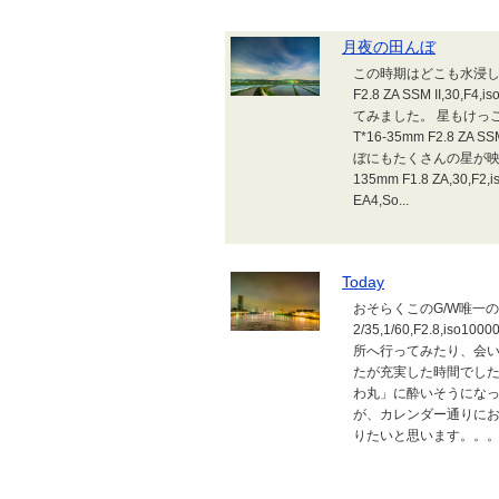
月夜の田んぼ
この時期はどこも水浸しの佐渡島
F2.8 ZA SSM II,
てみました。 星もけっこうな
T*16-35mm F2.8 Z
ぼにもたくさんの星が映ってい
135mm F1.8 ZA,30
EA4,So...
Today
おそらくこのG/W唯一の島外遠
2/35,1/60,F2.8
所へ行ってみたり、会
たが充実した時間でした
わ丸」に酔いそうになっ
が、カレンダー通りにお
りたいと思います。。。 