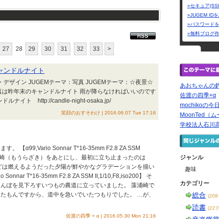
»セキュア(SS
»JUGEM I
»パスワード
»無料ブログ
27
28
29
30
31
32
33
>
キャンドルナイト
・デザイン JUGEMテーマ：写真 JUGEMテーマ：☆夜景☆
あおちゃんの
真は昨年末のキャンドルナイト 雨が降らなければいいのです
佐渡の四季+α
イト http://candle-night-osaka.jp/
mochikoの
笑顔のおすそわけ | 2016.06.07 Tue 17:16
MoonTed（ム
学校法人石川
α99,Vario Sonnar T*16-35mm F2.8 ZA SSM
200】 藻浦崎（もうらざき）をあとにし、最初に立ち止まったのは
ジャンル
どは燃えるようだった夕陽が鮮やかなグラデーションを描い
趣味
onnar T*16-35mm F2.8 ZA SSM II,1/10,F8,iso200】 そ
カテゴリー
んぼを見下ろすいつもの農道に立っていました。 藻浦崎で
たもんですから、道中を急いでいたつもりでした。 …が、
総合
(20
読書
(22
佐渡の四季 + α | 2016.05.30 Mon 21:16