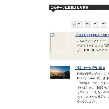
<
23
24
25
26
8日は1000000人の
JUGEMテーマ：アート
イルミネーション☆ 写
が。 1000000人のキャンドルナ
夕陽の外海府海岸 II
昨日の記事の続きになります。 【
II,1/50,F8,iso
「影の神」です。 先ほ
ていました。 【α99,Vario S
して石名（いしな）の田
ちょっとばかり長居をし
やっぱりこの...