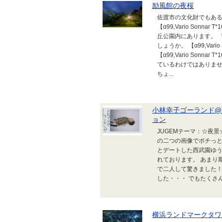
励風館の夜桜
佐渡市の文化財でもあ
【α99,Vario Sonnar T
丘公園内にあります。 
しょうか。 【α99,Vario Son
【α99,Vario Sonnar T
ているわけではありま
ちょ...
小林幸子ゴーランド@
ョン
JUGEMテーマ：☆夜
の二つの画像でポチっと
とデートした西武園ゆう
れております。 あまり
で二人して驚きました！
した・・・ でもたくさん
横浜ランドマークタワ