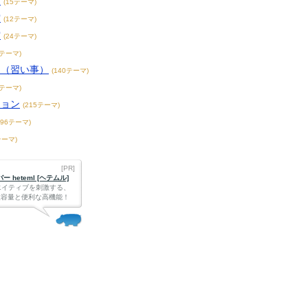
賞
(15テーマ)
賞
(12テーマ)
賞
(24テーマ)
3テーマ)
こ（習い事）
(140テーマ)
4テーマ)
ション
(215テーマ)
396テーマ)
テーマ)
[PR]
 heteml [ヘテムル]
エイティブを刺激する、
Bの大容量と便利な高機能！