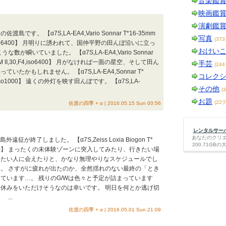
音楽鑑
映画鑑
演劇鑑
です。 【α7S,LA-EA4,Vario Sonnar T*16-35mm
写真
(37
30,F4,iso6400】 月明りに誘われて、国仲平野の田んぼ沿いに立っ
おけい
数が瞬いていました。 【α7S,LA-EA4,Vario Sonnar
A SSM II,30,F4,iso6400】 月がなければ一面の星空、そして田ん
手芸
(24
たかもしれません。 【α7S,LA-EA4,Sonnar T*
コレク
,F2,iso1000】 遠くの外灯を映す田んぼです。 【α7S,LA-
その他
(
お題
(22
佐渡の四季 + α | 2016.05.15 Sun 00:56
レンタルサーバー
あなたのクリ
征が終了しました。 【α7S,Zeiss Loxia Biogon T*
200.71G
,iso10000】 まったくの未体験ゾーンに突入してみたり、行きたい場
いたい人に会えたりと、かなり無理やりなスケジュールでし
。 さすがに疲れが出たのか、全然揺れのない最終の「とき
ています…。 残りのG/Wは色々と予定が詰まっています
休みをいただけそうなのは幸いです。 明日を何とか逃げ切
...
佐渡の四季 + α | 2016.05.01 Sun 21:09