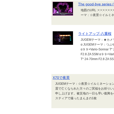
The good-bye series (
地図のURL :+:+:+:+:+:+:+
ーマ：☆夜景☆イルミ
ライトアップ‐八重桜
JUGEMテーマ：★カメ
α JUGEMテーマ：つぶ
α９９×Vario-Sonnar T* 
F2.8 ZA SSM α９９×Vari
T* 24-70mm F2.8 ZA S
X70で夜景
JUGEMテーマ：☆夜景☆イルミネーショ
震で亡くなられた方々のご冥福をお祈りい
申し上げます。被災地の一日も早い復興を
スティアで撮ったまんまの1枚