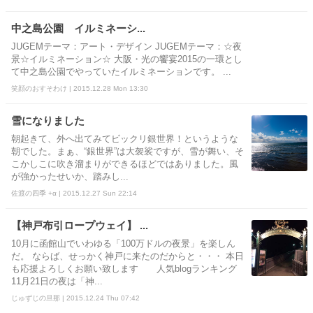
中之島公園 イルミネーシ...
JUGEMテーマ：アート・デザイン JUGEMテーマ：☆夜
景☆イルミネーション☆ 大阪・光の饗宴2015の一環とし
て中之島公園でやっていたイルミネーションです。 ...
笑顔のおすそわけ | 2015.12.28 Mon 13:30
雪になりました
朝起きて、外へ出てみてビックリ銀世界！というような
朝でした。まぁ、“銀世界”は大袈裟ですが、雪が舞い、そ
こかしこに吹き溜まりができるほどではありました。風
が強かったせいか、踏みし...
佐渡の四季 +α | 2015.12.27 Sun 22:14
【神戸布引ロープウェイ】 ...
10月に函館山でいわゆる「100万ドルの夜景」を楽しん
だ。 ならば、せっかく神戸に来たのだからと・・・ 本日
も応援よろしくお願い致します 人気blogランキング
11月21日の夜は「神...
じゅずじの旦那 | 2015.12.24 Thu 07:42