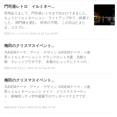
門司港レトロ イルミネー...
所用ありまして、門司港レトロまで出かけてきました。
ちょうどイルミネーション・ライトアップ中で、綺麗で
した。 関門橋を望む。 対岸の下関。 この日はたまた
ま。コスプレ...
高宮グリーンクラブ | 2015.12.22 Tue 22:53
梅田のクリスマスイベント...
JUGEMテーマ：アート・デザイン JUGEMテーマ：☆夜
景☆イルミネーション☆ グランフロント大阪 北館１
階 ナレッジプラザです。 木製のヒュッテにドイツの...
笑顔のおすそわけ | 2015.12.22 Tue 07:55
梅田のクリスマスイベント...
JUGEMテーマ：アート・デザイン JUGEMテーマ：☆夜
景☆イルミネーション☆ ドイツ・クリスマスマーケッ
ト 新梅田シティ空中庭園下のワンダースクエアです。
...
笑顔のおすそわけ | 2015.12.21 Mon 17:43