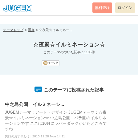
[pear_error: message="Success" code=0 mode=return level=notice
prefix="" info=""]
無料登録
ログイン
テーマトップ
写真
☆夜景☆イルミネー...
☆夜景☆イルミネーション☆
このテーマのついた記事：1195件
このテーマに投稿された記事
中之島公園 イルミネーシ...
JUGEMテーマ：アート・デザイン JUGEMテーマ：☆夜
景☆イルミネーション☆ 中之島公園 バラ園のイルミネ
ーションです ここは10月にラバーダックがいたところで
すね...
笑顔のおすそわけ | 2015.12.28 Mon 14:11