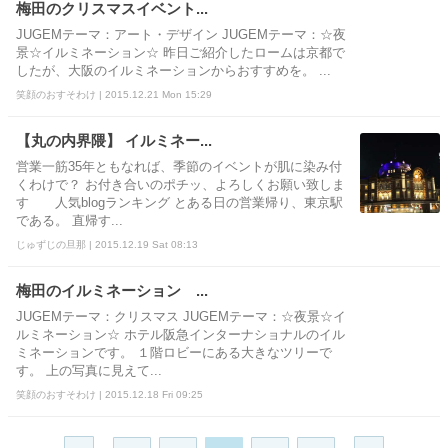
梅田のクリスマスイベント...
JUGEMテーマ：アート・デザイン JUGEMテーマ：☆夜
景☆イルミネーション☆ 昨日ご紹介したロームは京都で
したが、大阪のイルミネーションからおすすめを。 ...
笑顔のおすそわけ | 2015.12.21 Mon 15:29
【丸の内界隈】 イルミネー...
営業一筋35年ともなれば、季節のイベントが肌に染み付
くわけで？ お付き合いのポチッ、よろしくお願い致しま
す 人気blogランキング とある日の営業帰り、東京駅
である。 直帰す...
じゅずじの旦那 | 2015.12.19 Sat 08:13
梅田のイルミネーション ...
JUGEMテーマ：クリスマス JUGEMテーマ：☆夜景☆イ
ルミネーション☆ ホテル阪急インターナショナルのイル
ミネーションです。 １階ロビーにある大きなツリーで
す。 上の写真に見えて...
笑顔のおすそわけ | 2015.12.18 Fri 09:25