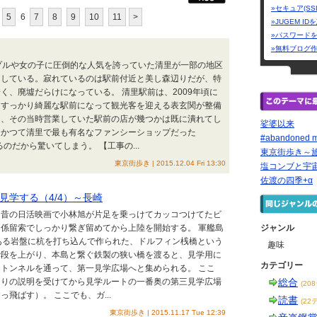
»セキュア(SS
5
6
7
8
9
10
11
>
»JUGEM I
»パスワード
»無料ブログ
プルや女の子に圧倒的な人気を誇っていた清里が一部の地区
をしている。寂れているのは駅前付近と美し森辺りだが、特
く、廃墟だらけになっている。 清里駅前は、2009年頃に
、すっかり綺麗な駅前になって観光客を迎える表玄関が整備
も、その当時営業していた駅前の店が幾つかは既に潰れてし
娑婆以来
はかつて清里で最も有名なファンシーショップだった
#abandoned m
るのだから驚いてしまう。 【工事の...
東京街歩き～
東京街歩き | 2015.12.04 Fri 13:30
塩コンブと宇
佐渡の四季+α
見学する（4/4）～長崎
、昔の日活映画で小林旭が片足を乗っけてカッコつけてたビ
係留索でしっかり繋ぎ留めてから上陸を開始する。 軍艦島
ジャンル
ある岩盤に杭を打ち込んで作られた、ドルフィン桟橋という
趣味
階段を上がり、本島と繋ぐ鉄製の狭い橋を渡ると、見学用に
カテゴリー
トンネルを通って、第一見学広場へと集められる。 ここ
通りの説明を受けてから見学ルートの一番奥の第三見学広場
総合
(20
飛ばす）。 ここでも、ガ...
読書
(22
東京街歩き | 2015.11.17 Tue 12:39