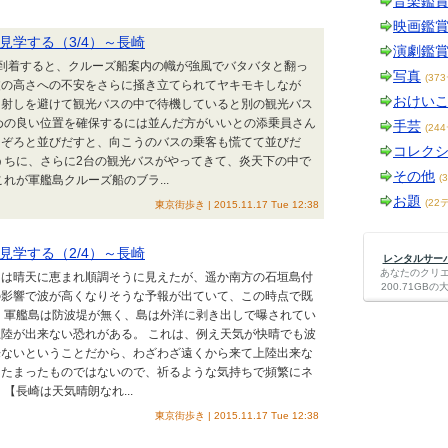
音楽鑑
映画鑑
見学する（3/4）～長崎
演劇鑑
到着すると、クルーズ船案内の幟が強風でバタバタと翻っ
写真
(37
波の高さへの不安をさらに掻き立てられてヤキモキしなが
おけい
日射しを避けて観光バスの中で待機していると別の観光バス
めの良い位置を確保するには並んだ方がいいとの添乗員さん
手芸
(24
ろぞろと並びだすと、向こうのバスの乗客も慌てて並びだ
コレク
うちに、さらに2台の観光バスがやってきて、炎天下の中で
その他
(
れが軍艦島クルーズ船のブラ...
お題
(22
東京街歩き | 2015.11.17 Tue 12:38
見学する（2/4）～長崎
レンタルサーバー
あなたのクリ
朝は晴天に恵まれ順調そうに見えたが、遥か南方の石垣島付
200.71G
の影響で波が高くなりそうな予報が出ていて、この時点で既
 軍艦島は防波堤が無く、島は外洋に剥き出しで曝されてい
陸が出来ない恐れがある。 これは、例え天気が快晴でも波
来ないということだから、わざわざ遠くから来て上陸出来な
らたまったものではないので、祈るような気持ちで頻繁にネ
【長崎は天気晴朗なれ...
東京街歩き | 2015.11.17 Tue 12:38