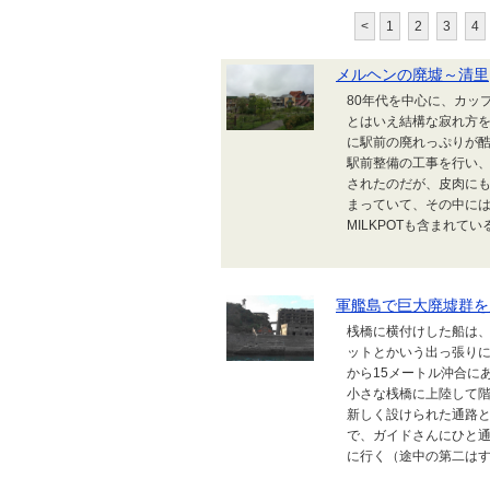
<
1
2
3
4
メルヘンの廃墟～清里
80年代を中心に、カッ
とはいえ結構な寂れ方
に駅前の廃れっぷりが酷
駅前整備の工事を行い
されたのだが、皮肉に
まっていて、その中に
MILKPOTも含まれてい
軍艦島で巨大廃墟群を
桟橋に横付けした船は
ットとかいう出っ張りに
から15メートル沖合に
小さな桟橋に上陸して
新しく設けられた通路と
で、ガイドさんにひと
に行く（途中の第二はすっ