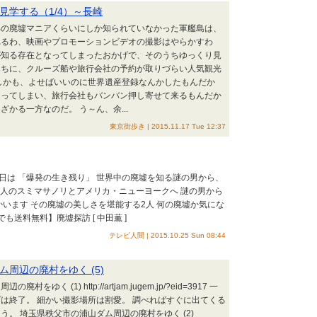
見学する（1/4）～長崎
部の廃墟マニアくらいにしか知られていなかった軍艦島は、
れるわ、映画やプロモーションビデオの撮影はやらかすわ
が知る存在となってしまったおかげで、そのうちゆっくり見
うちに、クルーズ船や旅行会社の予約が取りづらい人気観光
しかも、よせばいいのに世界遺産登録なんかしたもんだか
まってしまい、旅行会社もバンバン押し寄せて来るもんだか
かる一方なのだ。 う～ん、余...
東京街歩き | 2015.11.17 Tue 12:37
23日は 「爆発の生き残り」 世界中の廃墟を知る謎の男から、
友人のスミマサノリとアメリカ・ニューヨークへ 謎の男から
います その廃墟の美しさを堪能する2人 何の廃墟か気にな
でも送料無料】廃墟探訪 [ 中田薫 ]
テレビ人間 | 2015.10.25 Sun 08:44
周辺の廃村をゆく (5)
ゆく (1) http://artjam.jugem.jp/?eid=3917 一
は終了。 細かい撮影場所は割愛。 調べればすぐに出てくる
う。 埼玉県秩父市の浦山ダム周辺の廃村をゆく (2)