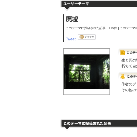
廃墟
このテーマに投稿された記事：115件 | このテーマの
Tweet
生と死の
朽ちて自
作者のブ
その他の