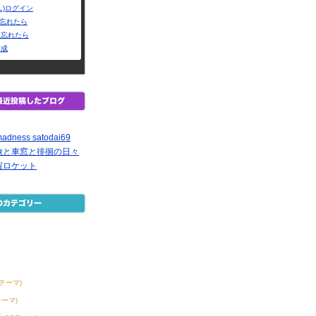
L)ログイン
Dを忘れたら
を忘れたら
作成
adness satodai69
旅と車窓と徘徊の日々
宙ロケット
8テーマ)
テーマ)