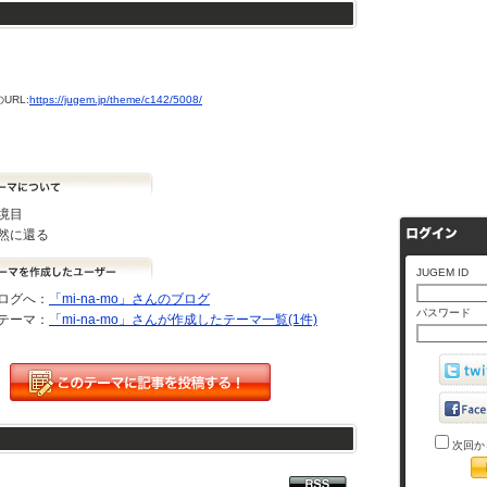
URL:
https://jugem.jp/theme/c142/5008/
境目
然に還る
JUGEM ID
ログへ：
「mi-na-mo」さんのブログ
パスワード
テーマ：
「mi-na-mo」さんが作成したテーマ一覧(1件)
次回か