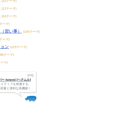
賞
(15テーマ)
賞
(12テーマ)
賞
(24テーマ)
3テーマ)
こ（習い事）
(140テーマ)
4テーマ)
ション
(215テーマ)
396テーマ)
テーマ)
[PR]
 heteml [ヘテムル]
エイティブを刺激する、
Bの大容量と便利な高機能！