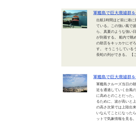
軍艦島で巨大廃墟群を
出航1時間ほど前に港に
ている。この強い風で
ら、真夏のような強い
が到着する。 船内で眺
の助言をキッカケにぞ
す。 そうこうしている
長蛇の列ができる。 【こ
軍艦島で巨大廃墟群を
軍艦島クルーズ当日の
近を通過していく台風
に高めとのことだった。
るために、波が高いと上
の高さ次第では上陸出
いなんてことになった
ットで気象情報を見る。 