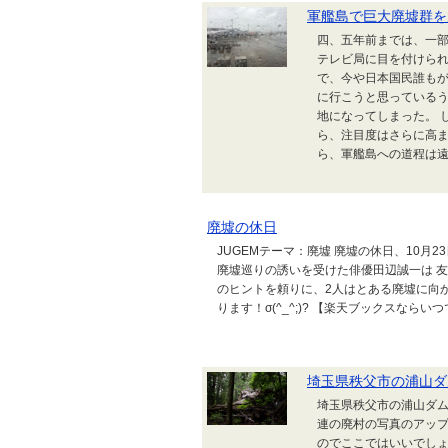
軍艦島で巨大廃墟群を
四、五年前までは、一
テレビ局に目を付けら
で、今や日本国民誰も
に行こうと思っている
地になってしまった。 
ら、注目度はさらに高
ら、軍艦島への道程は遠ざ
廃墟の休日
JUGEMテーマ：廃墟 廃墟の休日、10月
廃墟巡りの誘いを受けた俳優田辺誠一は 
のヒントを頼りに、2人はとある廃墟に向か
ります！σ(^_^;)? 【楽天ブックスならいつ
埼玉県秩父市の浦山ダム
埼玉県秩父市の浦山ダム周辺の廃村を
連の廃村の写真のアップ
のでここではいいでしょ