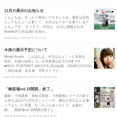
11月の展示のお知らせ
こんにちは。すっかり秋めいてきましたね。最近は店内
にいてもちょっと寒くて、今日はセーターを着ているて
んちょです。 さてさて。今日は、11月に開催される
Marble2Fの作品展のお知ら...
Marble blog | 2014.10.31 Fri 11:23
今後の展示予定について
Model:Ayami こんばんは。今日はちょこっと告知を。
現在、出展が決定している写真展は以下の2本です。
■REAL PORTRAIT NAGOYA 2014会期：2014年12月23日
～28日会場：名古屋 市民ギャラリ...
pale blue girlfriend | 2014.10.29 Wed 21:09
「御苗場vol.15関西」終了...
撮影：小池菜摘 表彰式直後、小池菜摘とブースの前で
人目もはばからず泣きじゃくって、腫れた目のまんま撮
ってもらった写真。なっちゃんありがとう、お疲れ
様。 御苗場vol.15関西が終了し...
pale blue girlfriend | 2014.09.17 Wed 20:51