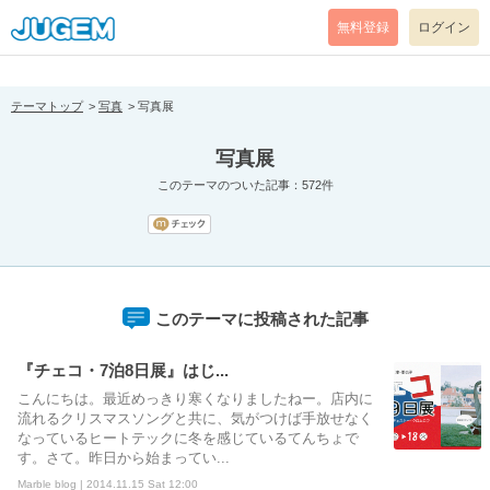
[pear_error: message="Success" code=0 mode=return level=notice
prefix="" info=""]
無料登録
ログイン
テーマトップ
写真
写真展
写真展
このテーマのついた記事：572件
このテーマに投稿された記事
『チェコ・7泊8日展』はじ...
こんにちは。最近めっきり寒くなりましたねー。店内に
流れるクリスマスソングと共に、気がつけば手放せなく
なっているヒートテックに冬を感じているてんちょで
す。さて。昨日から始まってい...
Marble blog | 2014.11.15 Sat 12:00