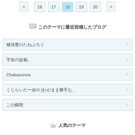
<
>
16
17
18
19
20
このテーマに最近投稿したブログ
種清豊のたねぶろぐ
宇宙の盆栽。
Chabaconne
くじらいだー@の [わがまま勝手な...
この瞬間
人気のテーマ