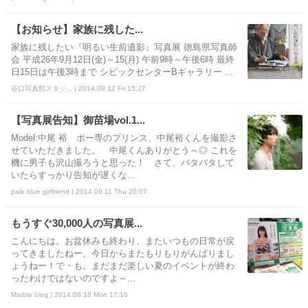
【お知らせ】家族に残した...
家族に残したい『明るい生前遺影』写真展 徳島県写真師
会 平成26年9月12日(金)～15(月) 午前9時～午後6時 最終
日15日は午後3時まで シビックセンターBギャラリー ...
谷口写真館スタッ... | 2014.09.12 Fri 15:27
【写真展告知】御苗場vol.1...
Model:中尾 裕 ポー専のプリンス、中尾裕くんを撮影さ
せていただきました。 中尾くんありがとう～◎ これを
機に男子も沢山撮ろうと思った！ さて、バタバタして
いたらすっかり告知が遅くな...
pale blue girlfriend | 2014.09.11 Thu 20:07
もうすぐ30,000人の写真展...
こんにちは。お盆休みも終わり、またいつもの日常が戻
ってきましたねー。今日からまたもりもりがんばりまし
ょうねー！で・も。まだまだ楽しい夏のイベントが終わ
ったわけではないのですよ～...
Marble blog | 2014.08.18 Mon 17:16