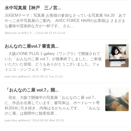
水中写真展【神戸 三ノ宮...
JUGEMテーマ：写真展 お客様の参加なさっている写真展 Vol.20 あで
やっこ水中写真展のご案内。 AVEC FORCE HAIRのお客様は さまざま
な趣味や芸術的な方が一杯です。 さん...
Welcome to AVEC F... | 2014.08.15 Fri 12:43
おんなのこ展vol.7 審査員...
大阪のONE PLUS 1 gallery（ワンプラ）で開催されて
いた「おんなのこ展 vol.7」が無事終了しました。ご来場
いただいた皆様、どうもありがとうございました。フォ
トニコ・ジンフェス・ポー...
pale blue girlfriend | 2014.08.12 Tue 21:41
「おんなのこ展 vol.7」開...
現在、大阪で開催中の写真展「おんなのこ展 vol.7」
に、作品を出展しています。被写体は、ポートレート専
科2014に引き続き、内海はるかちゃんです。 「おんな
のこ展」は期間中に観客投票...
pale blue girlfriend | 2014.08.06 Wed 20:28