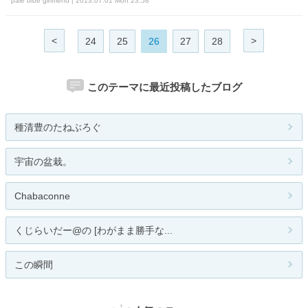
pale blue girlfriend | 2013.07.01 Mon 23:58
<
>
24
25
26
27
28
このテーマに最近投稿したブログ
種清豊のたねぶろぐ
宇宙の盆栽。
Chabaconne
くじらいだー@の [わがまま勝手な...
この瞬間