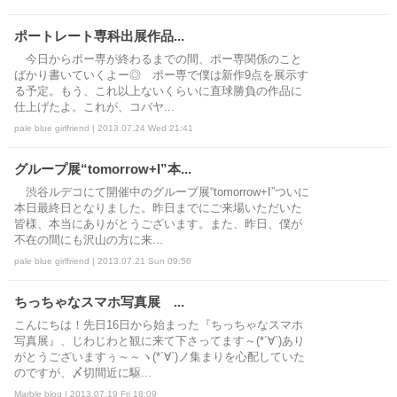
ポートレート専科出展作品...
今日からポー専が終わるまでの間、ポー専関係のこと
ばかり書いていくよー◎ ポー専で僕は新作9点を展示す
る予定。もう、これ以上ないくらいに直球勝負の作品に
仕上げたよ。これが、コバヤ...
pale blue girlfriend | 2013.07.24 Wed 21:41
グループ展“tomorrow+I”本...
渋谷ルデコにて開催中のグループ展“tomorrow+I”ついに
本日最終日となりました。昨日までにご来場いただいた
皆様、本当にありがとうございます。また、昨日、僕が
不在の間にも沢山の方に来...
pale blue girlfriend | 2013.07.21 Sun 09:56
ちっちゃなスマホ写真展 ...
こんにちは！先日16日から始まった『ちっちゃなスマホ
写真展』、じわじわと観に来て下さってます～(*´∀`)あり
がとうございますぅ～～ヽ(*´∀`)ノ集まりを心配していた
のですが、〆切間近に駆...
Marble blog | 2013.07.19 Fri 18:09