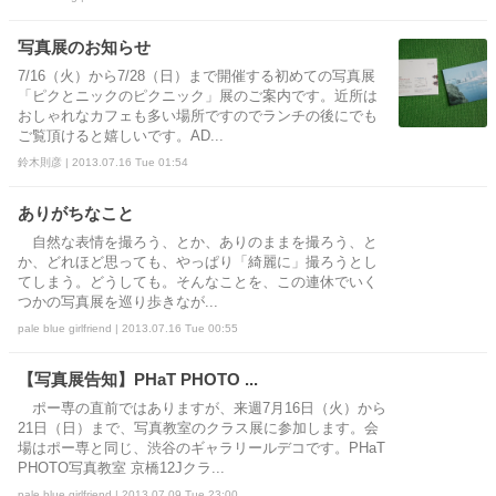
写真展のお知らせ
7/16（火）から7/28（日）まで開催する初めての写真展
「ピクとニックのピクニック」展のご案内です。近所は
おしゃれなカフェも多い場所ですのでランチの後にでも
ご覧頂けると嬉しいです。AD...
鈴木則彦 | 2013.07.16 Tue 01:54
ありがちなこと
自然な表情を撮ろう、とか、ありのままを撮ろう、と
か、どれほど思っても、やっぱり「綺麗に」撮ろうとし
てしまう。どうしても。そんなことを、この連休でいく
つかの写真展を巡り歩きなが...
pale blue girlfriend | 2013.07.16 Tue 00:55
【写真展告知】PHaT PHOTO ...
ポー専の直前ではありますが、来週7月16日（火）から
21日（日）まで、写真教室のクラス展に参加します。会
場はポー専と同じ、渋谷のギャラリールデコです。PHaT
PHOTO写真教室 京橋12Jクラ...
pale blue girlfriend | 2013.07.09 Tue 23:00