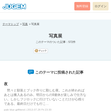
[pear_error: message="Success" code=0 mode=return level=notice
prefix="" info=""]
無料登録
ログイン
テーマトップ
写真
写真展
写真展
このテーマのついた記事：572件
このテーマに投稿された記事
夜
黙々と額装とブック作りに勤しむ夜。これが終われば
あとは搬入あるのみ。明日からの9連休が楽しみで仕方な
い。しかしフジロックに行けていないことだけが心残り
である。最終日だけでも行こ...
pale blue girlfriend | 2013.07.26 Fri 23:30