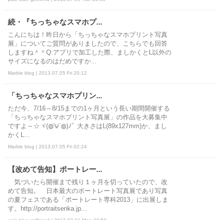
続・『ちっちゃなスマホプ...
こんにちは！昨日から「ちっちゃなスマホプリント写真
展」についてご質問がありましたので、こちらでも回答
しますね＾＾Q:アプリで加工した際、ましかくとL以外の
サイズになるのはだめですか...
Marble blog | 2013.07.05 Fri 20:12
「ちっちゃなスマホプリン...
ただ今、7/16～8/15までの1ヶ月という長い期間開催する
「ちっちゃなスマホプリント写真展」の作品を大募集中
ですよ～☆ヾ(◍'౪`◍)ﾉﾞ 大きさはL(89x127mm)か、まし
かくL...
Marble blog | 2013.07.05 Fri 02:24
【改めて告知】ポートレー...
気づいたら開催まで残り１ヶ月を切っていたので、改
めて告知。 日本最大のポートレート写真展であり写真
の夏フェスである「ポートレート専科2013」に出展しま
す。http://portraitsenka.jp...