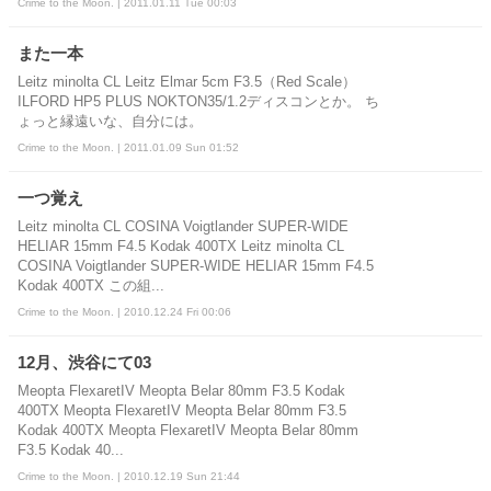
Crime to the Moon. | 2011.01.11 Tue 00:03
また一本
Leitz minolta CL Leitz Elmar 5cm F3.5（Red Scale）
ILFORD HP5 PLUS NOKTON35/1.2ディスコンとか。 ち
ょっと縁遠いな、自分には。
Crime to the Moon. | 2011.01.09 Sun 01:52
一つ覚え
Leitz minolta CL COSINA Voigtlander SUPER-WIDE
HELIAR 15mm F4.5 Kodak 400TX Leitz minolta CL
COSINA Voigtlander SUPER-WIDE HELIAR 15mm F4.5
Kodak 400TX この組...
Crime to the Moon. | 2010.12.24 Fri 00:06
12月、渋谷にて03
Meopta FlexaretIV Meopta Belar 80mm F3.5 Kodak
400TX Meopta FlexaretIV Meopta Belar 80mm F3.5
Kodak 400TX Meopta FlexaretIV Meopta Belar 80mm
F3.5 Kodak 40...
Crime to the Moon. | 2010.12.19 Sun 21:44