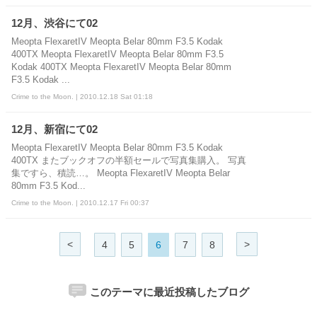
12月、渋谷にて02
Meopta FlexaretIV Meopta Belar 80mm F3.5 Kodak
400TX Meopta FlexaretIV Meopta Belar 80mm F3.5
Kodak 400TX Meopta FlexaretIV Meopta Belar 80mm
F3.5 Kodak ...
Crime to the Moon. | 2010.12.18 Sat 01:18
12月、新宿にて02
Meopta FlexaretIV Meopta Belar 80mm F3.5 Kodak
400TX またブックオフの半額セールで写真集購入。 写真
集ですら、積読…。 Meopta FlexaretIV Meopta Belar
80mm F3.5 Kod...
Crime to the Moon. | 2010.12.17 Fri 00:37
<
>
4
5
6
7
8
このテーマに最近投稿したブログ