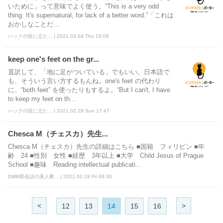
いために」って意味でよく使う。“This is a very odd
thing. It's supernatural, for lack of a better word.”「これは
おかしなことだ...
ハックの役に立た... | 2021.03.04 Thu 15:09
keep one's feet on the gr...
直訳して、「地に足がついている」でもいい。日本語で
も、そういう言い方するもんね。one's feet の代わり
に、“both feet” を使ったりもするよ。“But I can't, I have
to keep my feet on th...
ハックの役に立た... | 2021.02.28 Sun 17:47
Chesca M（チェスカ）先生...
Chesca M（チェスカ）先生の詳細はこちら ■国籍 フィリピン ■年
齢 24 ■性別 女性 ■経歴 3年以上 ■大学 Child Jesus of Prague
School ■趣味 Reading intellectual publicati...
DMM英会話の美人教... | 2021.02.19 Fri 06:30
<
>
12
13
14
15
16