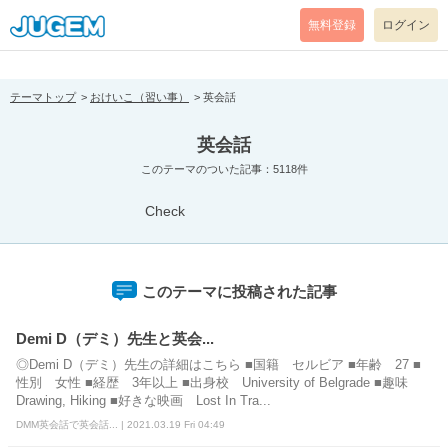
[pear_error: message="Success" code=0 mode=return level=notice
prefix="" info=""]
無料登録
ログイン
テーマトップ
おけいこ（習い事）
英会話
英会話
このテーマのついた記事：5118件
Check
このテーマに投稿された記事
Demi D（デミ）先生と英会...
◎Demi D（デミ）先生の詳細はこちら ■国籍 セルビア ■年齢 27 ■
性別 女性 ■経歴 3年以上 ■出身校 University of Belgrade ■趣味
Drawing, Hiking ■好きな映画 Lost In Tra...
DMM英会話で英会話... | 2021.03.19 Fri 04:49