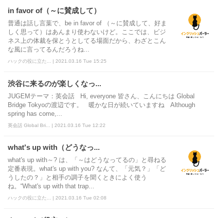
in favor of（～に賛成して）
普通は話し言葉で、be in favor of （～に賛成して、好ま
しく思って）はあんまり使わないけど。ここでは、ビジ
ネス上の体裁を保とうとしてる場面だから、わざとこん
な風に言ってるんだろうね...
ハックの役に立た... | 2021.03.16 Tue 15:25
渋谷に来るのが楽しくなっ...
JUGEMテーマ：英会話 Hi, everyone 皆さん、こんにちは Global
Bridge Tokyoの渡辺です。 暖かな日が続いていますね Although
spring has come,...
英会話 Global Bri... | 2021.03.16 Tue 12:22
what's up with（どうなっ...
what's up with～? は、「～はどうなってるの」と尋ねる
定番表現。what's up with you? なんて、「元気？」「ど
うしたの？」と相手の調子を聞くときによく使う
ね。“What's up with that trap...
ハックの役に立た... | 2021.03.16 Tue 02:08