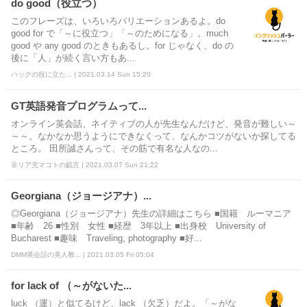
do good（役立つ）
このフレーズは、いろいろバリエーションあるよ。do
good for で「～に役立つ」「～のためになる」。much
good や any good のときもあるし。for じゃなく、do の
後に「人」が続く言い方もあ...
ハックの役に立た... | 2021.03.14 Sun 15:20
GT英語発音プログラムって...
オンライン英会話、ネイティブの人が先生なんだけど、発音が難しい～
～～。なかなか思うようにできなくって、なんかコツがないか探してる
ところ。 田所誠さんって、その筋で有名な人なの...
非リア充マコトの戯言 | 2021.03.07 Sun 21:22
Georgiana（ジョージアナ）...
◎Georgiana（ジョージアナ）先生の詳細はこちら ■国籍 ルーマニア
■年齢 26 ■性別 女性 ■経歴 3年以上 ■出身校 University of
Bucharest ■趣味 Traveling, photography ■好...
DMM英会話の美人教... | 2021.03.05 Fri 05:04
for lack of （～がないた...
luck （運）と似てるけど、lack （欠乏）だよ。「～がな