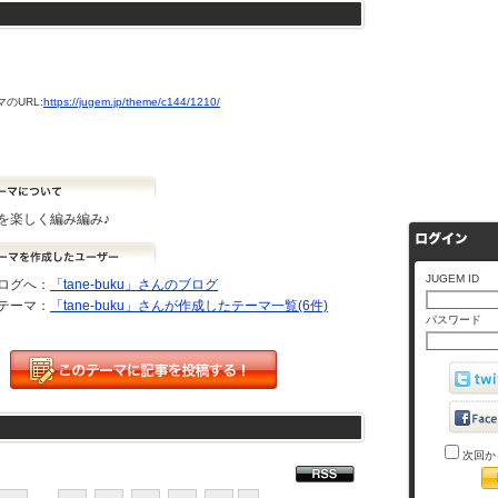
のURL:
https://jugem.jp/theme/c144/1210/
を楽しく編み編み♪
JUGEM ID
ログへ：
「tane-buku」さんのブログ
テーマ：
「tane-buku」さんが作成したテーマ一覧(6件)
パスワード
次回か