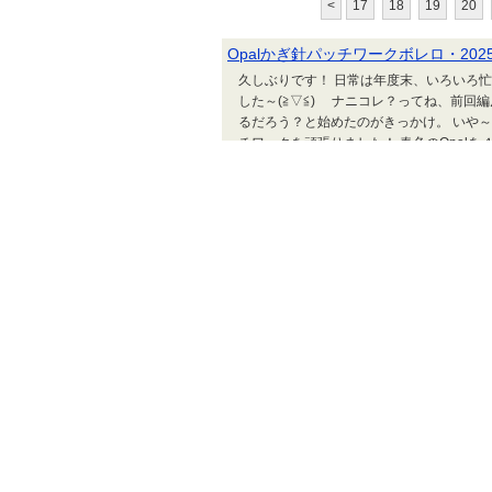
<
17
18
19
20
Opalかぎ針パッチワークボレロ・2025春(
久しぶりです！ 日常は年度末、いろいろ忙
した～(≧▽≦) ナニコレ？ってね、前回
るだろう？と始めたのがきっかけ。 いや
チワークを頑張りました！ 春色のOpal
じカーディガンでは芸がないので、簡単な
ク...
那須早苗著『日々のあみもの』よりバ
JUGEMテーマ：編み物 ずっと編んでみ
前後の身頃をつないでいくのが特徴です。
を取り回しながら編み進めるのが大変でした
す。 旧デザインのキャラクターが懐かし
と糸端を少し上記に送ってください」の言
レートヤー...
別なモノが作りたくなってきた･･･