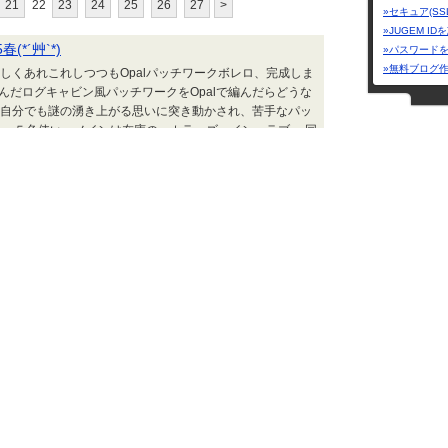
21
22
23
24
25
26
27
>
»セキュア(SS
»JUGEM I
*´艸`*)
»パスワード
»無料ブログ
しくあれこれしつつもOpalパッチワークボレロ、完成しま
編んだログキャビン風パッチワークをOpalで編んだらどうな
～自分でも謎の湧き上がる思いに突き動かされ、苦手なパッ
を４～５色使い、メインは在庫の カラーズ イン ラブ。 同
ボレロにしちゃったわけです。 そして前回のパッチワー
Ｉｎｔｅｒｉ
Ｉｎｔｅｒｉｏｒ | 2025.02.25 Tue 19:13
横浜大倉山＆東
ニガババロア
手作りと着物
スケットステッチカーディガン
罪庫編み物
たかった作品です。やっと編めました。 肩部分を編みながら
 技術的にはバスケット編みに似てるんですが、大きい編地
。 糸は2000年代前半に買った毛糸ぴえろの綛巻き糸で
い。「今回お買い上げのあみたし分のご注文についてラベル
ジャンル
葉も時代を感じます。カラーネップが入ってて純粋なスト
趣味
カテゴリー
罪庫編み物 | 2025.02.25 Tue 17:04
総合
(20
読書
(22