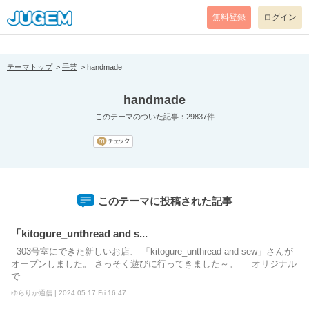
[pear_error: message="Success" code=0 mode=return level=notice
prefix="" info=""]
無料登録
ログイン
テーマトップ
手芸
handmade
handmade
このテーマのついた記事：29837件
このテーマに投稿された記事
「kitogure_unthread and s...
303号室にできた新しいお店、 「kitogure_unthread and sew」さんが
オープンしました。 さっそく遊びに行ってきました～。 オリジナル
で...
ゆらりか通信 | 2024.05.17 Fri 16:47