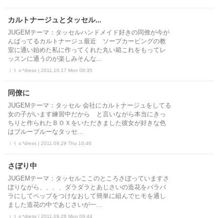
カルトナージュとタッセル...
JUGEMテーマ：タッセルハンドメイド好きの同僚が今が
んばってるカルトナージュ最近 ソープカービングの教
室に通い始めた私に作ってくれた丸い箱これをもってレ
ッスンに通うのが楽しみそんな...
ｉｔｏ*dress | 2011.10.17 Mon 08:35
同僚に
JUGEMテーマ：タッセル 会社にカルトナージュをしてる
女の子がいます練習中だから と言いながら本当にきっ
ちりと作られたＢＯＸをいただきました彼女が好きな色
はブルーブルーなタッセ...
ｉｔｏ*dress | 2011.09.29 Thu 10:46
さぼり中
JUGEMテーマ：タッセルここのところさぼっていますさ
ぼりながら、、、、ダラダラとあじさいの造花をバラバ
ラにしてペップをつけなおして簡単に組んでヒモを通し
ました造花の中であじさいが一...
ｉｔｏ*dress | 2011.09.26 Mon 09:44