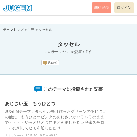
[pear_error: message="Success" code=0 mode=return level=notice
prefix="" info=""]
無料登録
ログイン
テーマトップ
手芸
タッセル
タッセル
このテーマのついた記事：41件
このテーマに投稿された記事
あじさい玉 もうひとつ
JUGEMテーマ：タッセル先月作ったグリーンのあじさい
の他に もうひとつピンクのあじさいがバラバラのまま
で・・・・やっとひとつにまとめました丸い発砲スチロ
ールに刺してヒモを通しただけ...
ｉｔｏ*dress | 2011.10.18 Tue 08:23