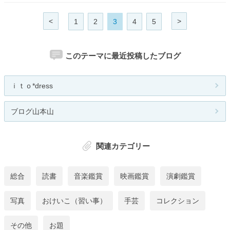
<
>
1
2
3
4
5
このテーマに最近投稿したブログ
ｉｔｏ*dress
ブログ山本山
関連カテゴリー
総合
読書
音楽鑑賞
映画鑑賞
演劇鑑賞
写真
おけいこ（習い事）
手芸
コレクション
その他
お題