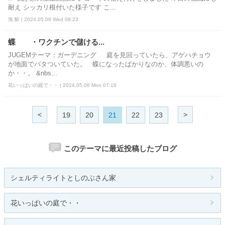
耐え シッカリ根付いた様子です こ...
海 酔 | 2024.05.08 Wed 08:23
蝶 ・ワクチンで儲ける...
JUGEMテーマ：ガーデニング 庭を見回っていたら、アゲハチョウ
が地面でバタついていた。 蝶になったばかりなのか、体調悪いの
か・・。 &nbs...
花いっぱいの庭で・・ | 2024.05.06 Mon 07:19
<
>
19
20
21
22
23
このテーマに最近投稿したブログ
シェルティライトとしのぶさん家
花いっぱいの庭で・・