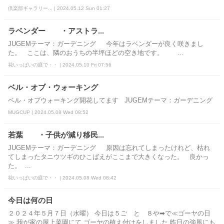
倶楽部ギャラリー... | 2024.05.12 Sun 01:27
ラベンダー ・アストラ...
JUGEMテーマ：ガーデニング 今年はラベンダーが良く咲きまし
た。 ここは、隣のおうちの半坪ほどの空き地です。 ...
花いっぱいの庭で・・ | 2024.05.10 Fri 07:56
ベル・オブ・ウォーキング
ベル・オブウォーキング開花してます JUGEMテーマ：ガーデニング
MUGCUP | 2024.05.08 Wed 08:52
若葉 ・子供が減り移民...
JUGEMテーマ：ガーデニング 原因は忘れてしまったけれど、枯れ
てしまったタニウツギのひこばえがここまで大きくなった。 良かっ
た。 ...
花いっぱいの庭で・・ | 2024.05.08 Wed 08:42
今日は何の日
２０２４年５月７日（水曜） 今日は５ご と ８や➡で≪ゴーヤの日
≫ 我が家の屋上菜園にて ゴーヤの植え付けをしました 昨日の強風にも