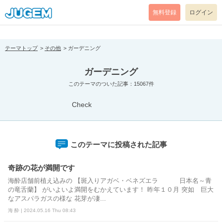
[pear_error: message="Success" code=0 mode=return level=notice
prefix="" info=""]
無料登録
ログイン
テーマトップ
その他
ガーデニング
ガーデニング
このテーマのついた記事：15067件
Check
このテーマに投稿された記事
奇跡の花が満開です
海酔店舗前植え込みの 【斑入りアガベ・ベネズエラ 日本名～青
の竜舌蘭】 がいよいよ満開をむかえています！ 昨年１０月 突如 巨大
なアスパラガスの様な 花芽が凄...
海 酔 | 2024.05.16 Thu 08:43