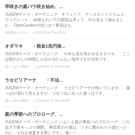
早咲きの庭バラ咲き始め、...
JUGEMテーマ：ガーデニング オフェリア、ディスタントドラムス、
ヴァグレット。 鉢植えのバラの開花は早くて、中心花もう摘みまし
た。 OpenGardenの頃には一番花はも...
倶楽部ギャラリー... | 2024.05.16 Thu 01:42
オダマキ ・税金1兆円捨...
JUGEMテーマ：ガーデニング 今年も花を咲かせるオダマキ。 ここ
は朝の少しの時間しか日が当たらない場所ですが元気です。 ...
花いっぱいの庭で・・ | 2024.05.14 Tue 07:23
ラセビリアーナ ・不法...
JUGEMテーマ：ガーデニング ラセビリアーナが咲いています。 葉
っぱが濡れて見えますが、つるつるに光った葉っぱです。 ...
花いっぱいの庭で・・ | 2024.05.12 Sun 09:06
庭の季節へのプロローグ、...
JUGEMテーマ：ガーデニング いよいよ庭の季節へのプロローグ、この
迫力で黄モッコウ満開。 陶芸窯の小屋は、ツタに覆われた小屋だった
のに、それを凌駕する勢いです。 凄い！ ...