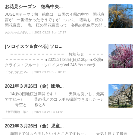
お花見シーズン 徳島中央...
JUGEMテーマ：桜 徳島は 四国の４県の中で 開花宣
言が 一番遅かったそうですが ついに 徳島も 桜の
開花宣言。 私 桜の開花宣言って 各県の気象庁の開...
あおちゃんの釣り... | 2021.03.28 Sun 17:37
[ソロイスツ＆食べる] ソロ...
＝＝＝＝＝＝＝＝＝＝＝＝＝＝ お知らせ ＝＝＝＝
＝＝＝＝＝＝＝＝＝＝ ●2021.3月28日(日)2:30p.m.公演●
クライス・フルート・ソロイスツVol.243 Youtubeラ...
「つれづれに Ver.... | 2021.03.28 Sun 02:15
2021年３月26日（金）団地...
14棟の団地桜は満開です！ 天気も良いし、最高
ですね～♪ 菜の花とのコラボも撮影できました～♪
青空と… 桜と&...
上飯田団地 第５... | 2021.03.26 Fri 14:51
2021年３月26日（金）児童...
満開まではもう少しというところですね～。 天気も良くて最高