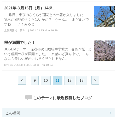
2021年３月15日（月）14棟...
昨日、東京のさくらが開花との一報が入りました…
我らが団地のさくらはいかが？ うーん… まだまだで
すね… よくみると...
上飯田団地 第５... | 2021.03.15 Mon 16:29
桜が満開でした！
JUGEMテーマ： 京都市の旧成徳中学校の 春めき桜 と
いう種類の桜が満開でした。 京都のど真ん中で、こん
なにも美しい桜がいち早く見られるなん...
My First JUGEM | 2021.03.11 Thu 10:34
<
>
9
10
11
12
13
このテーマに最近投稿したブログ
この瞬間