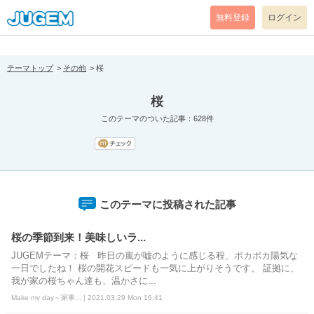
[pear_error: message="Success" code=0 mode=return level=notice
prefix="" info=""]
無料登録
ログイン
テーマトップ
その他
桜
桜
このテーマのついた記事：628件
このテーマに投稿された記事
桜の季節到来！美味しいラ...
JUGEMテーマ：桜 昨日の嵐が嘘のように感じる程、ポカポカ陽気な
一日でしたね！ 桜の開花スピードも一気に上がりそうです。 証拠に、
我が家の桜ちゃん達も、温かさに...
Make my day～家事... | 2021.03.29 Mon 16:41