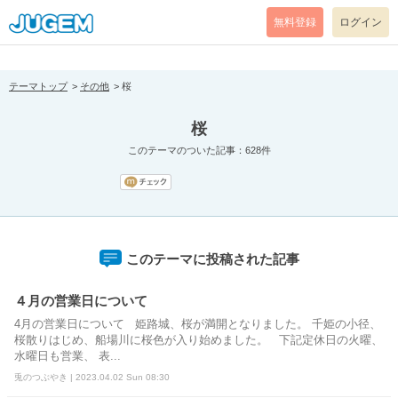
[pear_error: message="Success" code=0 mode=return level=notice
prefix="" info=""]
無料登録
ログイン
テーマトップ
その他
桜
桜
このテーマのついた記事：628件
このテーマに投稿された記事
４月の営業日について
4月の営業日について 姫路城、桜が満開となりました。 千姫の小径、
桜散りはじめ、船場川に桜色が入り始めました。 下記定休日の火曜、
水曜日も営業、 表...
兎のつぶやき | 2023.04.02 Sun 08:30