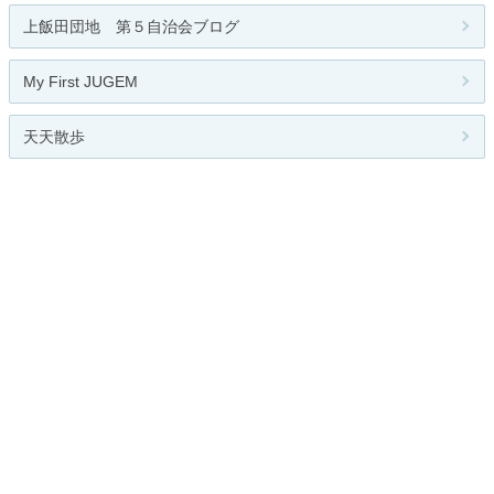
上飯田団地 第５自治会ブログ
My First JUGEM
天天散歩
人気のテーマ
園芸
競馬
関連カテゴリー
総合
読書
音楽鑑賞
映画鑑賞
演劇鑑賞
写真
おけいこ（習い事）
手芸
コレクション