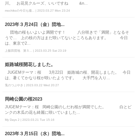
川。 お花見クルーズ、いいですね &n...
mochikoの今日も撮... | 2023.03.27 Mon 23:24
2023年３月24日（金）団地...
団地の桜もいよいよ満開です！ 八分咲きで「満開」となるそ
うで… 上の枝の方はまだ咲いてないところもあります。 今日
は、東京で2...
上飯田団地 第５... | 2023.03.25 Sat 23:19
姫路城桜開花しました。
JUGEMテーマ：桜 3月22日 姫路城の桜、開花しました。 今日
は、暑くてかなり桜が咲いたようです。 大手門を入り...
兎のつぶやき | 2023.03.22 Wed 20:27
岡崎公園の桜2023
JUGEMテーマ：桜 岡崎公園のしだれ桜が満開でした。 白とピ
ンクの木瓜の花も綺麗に咲いていました...
My Days 2 | 2023.03.21 Tue 15:16
2023年３月15日（水）団地...