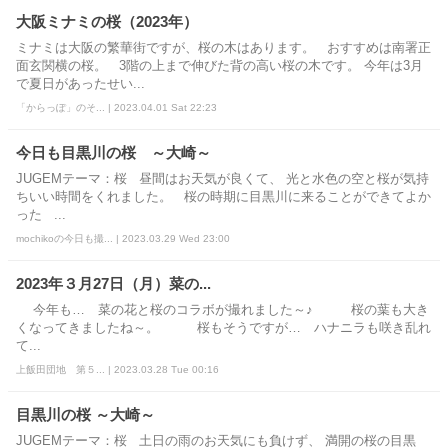
大阪ミナミの桜（2023年）
ミナミは大阪の繁華街ですが、桜の木はあります。 おすすめは南署正
面玄関横の桜。 3階の上まで伸びた背の高い桜の木です。 今年は3月
で夏日があったせい...
「からっぽ」のそ... | 2023.04.01 Sat 22:23
今日も目黒川の桜 ～大崎～
JUGEMテーマ：桜 昼間はお天気が良くて、 光と水色の空と桜が気持
ちいい時間をくれました。 桜の時期に目黒川に来ることができてよか
った ...
mochikoの今日も撮... | 2023.03.29 Wed 23:00
2023年３月27日（月）菜の...
今年も… 菜の花と桜のコラボが撮れました～♪ 桜の葉も大き
くなってきましたね～。 桜もそうですが… ハナニラも咲き乱れ
て...
上飯田団地 第５... | 2023.03.28 Tue 00:16
目黒川の桜 ～大崎～
JUGEMテーマ：桜 土日の雨のお天気にも負けず、 満開の桜の目黒