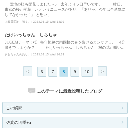
団地の桜も開花しました～♪ 去年より５日早いです。 昨日、
東京の桜が開花したというニュースがあり、「ありゃ、今年は全然気に
してなかった！」 と思い、...
上飯田団地 第５... | 2023.03.15 Wed 13:05
たけいっちゃん しらちゃ...
JUGEMテーマ：桜 毎年恒例の両国橋の春を告げるカンザクラ。 4分
咲きでしょうか？ たけいっちゃん しらちゃん 桜の花が咲い...
あおちゃんの釣り... | 2023.02.15 Wed 16:33
<
>
6
7
8
9
10
このテーマに最近投稿したブログ
この瞬間
佐渡の四季+α