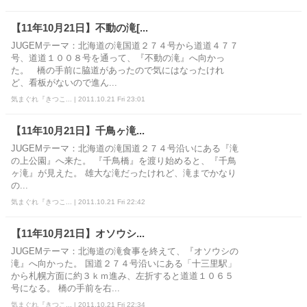
【11年10月21日】不動の滝[...
JUGEMテーマ：北海道の滝国道２７４号から道道４７７
号、道道１００８号を通って、『不動の滝』へ向かっ
た。 橋の手前に脇道があったので気にはなったけれ
ど、看板がないので進ん...
気まぐれ『きつこ... | 2011.10.21 Fri 23:01
【11年10月21日】千鳥ヶ滝...
JUGEMテーマ：北海道の滝国道２７４号沿いにある『滝
の上公園』へ来た。 『千鳥橋』を渡り始めると、『千鳥
ヶ滝』が見えた。 雄大な滝だったけれど、滝までかなり
の...
気まぐれ『きつこ... | 2011.10.21 Fri 22:42
【11年10月21日】オソウシ...
JUGEMテーマ：北海道の滝食事を終えて、『オソウシの
滝』へ向かった。 国道２７４号沿いにある「十三里駅」
から札幌方面に約３ｋｍ進み、左折すると道道１０６５
号になる。 橋の手前を右...
気まぐれ『きつこ... | 2011.10.21 Fri 22:34