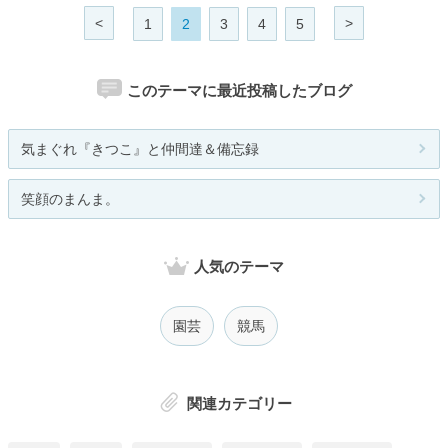
<
>
1
2
3
4
5
このテーマに最近投稿したブログ
気まぐれ『きつこ』と仲間達＆備忘録
笑顔のまんま。
人気のテーマ
園芸
競馬
関連カテゴリー