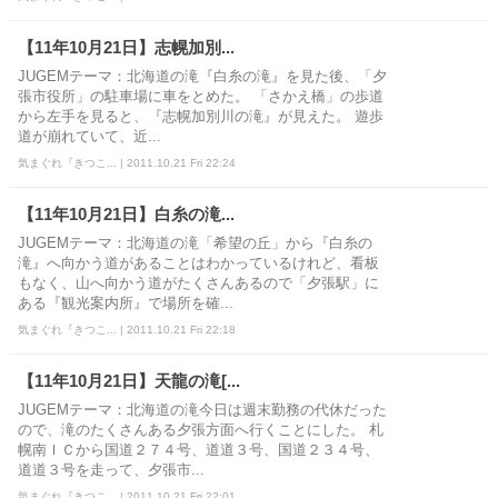
【11年10月21日】志幌加別...
JUGEMテーマ：北海道の滝『白糸の滝』を見た後、「夕
張市役所」の駐車場に車をとめた。 「さかえ橋」の歩道
から左手を見ると、『志幌加別川の滝』が見えた。 遊歩
道が崩れていて、近...
気まぐれ『きつこ... | 2011.10.21 Fri 22:24
【11年10月21日】白糸の滝...
JUGEMテーマ：北海道の滝「希望の丘」から『白糸の
滝』へ向かう道があることはわかっているけれど、看板
もなく、山へ向かう道がたくさんあるので「夕張駅」に
ある『観光案内所』で場所を確...
気まぐれ『きつこ... | 2011.10.21 Fri 22:18
【11年10月21日】天龍の滝[...
JUGEMテーマ：北海道の滝今日は週末勤務の代休だった
ので、滝のたくさんある夕張方面へ行くことにした。 札
幌南ＩＣから国道２７４号、道道３号、国道２３４号、
道道３号を走って、夕張市...
気まぐれ『きつこ... | 2011.10.21 Fri 22:01