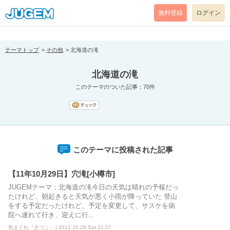
[pear_error: message="Success" code=0 mode=return level=notice
prefix="" info=""]
無料登録
ログイン
テーマトップ
その他
北海道の滝
北海道の滝
このテーマのついた記事：70件
このテーマに投稿された記事
【11年10月29日】穴滝[小樽市]
JUGEMテーマ：北海道の滝今日の天気は晴れの予報だっ
たけれど、朝起きると天気が悪く小雨が降っていた 登山
をする予定だったけれど、予定を変更して、サスケを病
院へ連れて行き、迎えに行...
気まぐれ『きつこ... | 2011.10.29 Sat 22:27