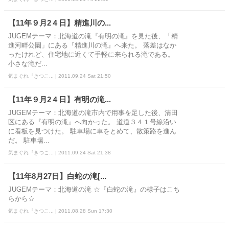
【11年９月2４日】精進川の...
JUGEMテーマ：北海道の滝『有明の滝』を見た後、「精
進河畔公園」にある『精進川の滝』へ来た。 落差はなか
ったけれど、住宅地に近くて手軽に来られる滝である。
小さな滝だ...
気まぐれ『きつこ... | 2011.09.24 Sat 21:50
【11年９月2４日】有明の滝...
JUGEMテーマ：北海道の滝市内で用事を足した後、清田
区にある『有明の滝』へ向かった。 道道３４１号線沿い
に看板を見つけた。 駐車場に車をとめて、散策路を進ん
だ。 駐車場...
気まぐれ『きつこ... | 2011.09.24 Sat 21:38
【11年8月27日】白蛇の滝[...
JUGEMテーマ：北海道の滝 ☆『白蛇の滝』の様子はこち
らから☆
気まぐれ『きつこ... | 2011.08.28 Sun 17:30