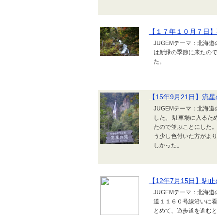
【１７年１０月７日】
JUGEMテーマ：北海
は新緑の季節に来たの
た。
【15年9月21日】流
JUGEMテーマ：北海
した。 駐車場に入るた
たので並ぶことにした。
う少し色付いた方がよ
しかった。
【12年7月15日】駒止
JUGEMテーマ：北海
道１１６０号線沿いに看
とめて、遊歩道を進むと