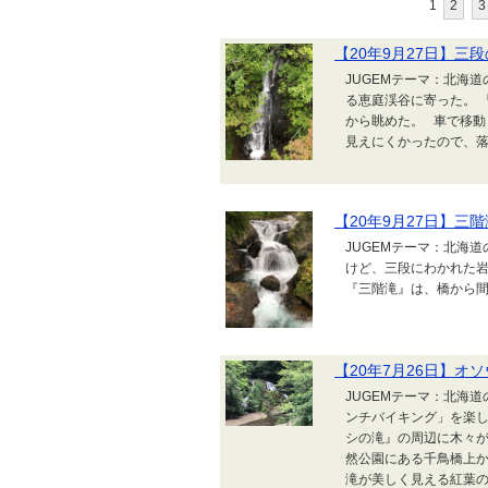
1
2
3
【20年9月27日】三
JUGEMテーマ：北海
る恵庭渓谷に寄った。 
から眺めた。 車で移動
見えにくかったので、
【20年9月27日】三
JUGEMテーマ：北海
けど、三段にわかれた
『三階滝』は、橋から
【20年7月26日】オ
JUGEMテーマ：北海
ンチバイキング」を楽し
シの滝』の周辺に木々
然公園にある千鳥橋上
滝が美しく見える紅葉