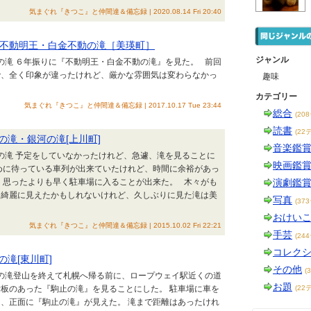
気まぐれ『きつこ』と仲間達＆備忘録 | 2020.08.14 Fri 20:40
不動明王・白金不動の滝［美瑛町］
ジャンル
道の滝 ６年振りに『不動明王・白金不動の滝』を見た。 前回
で、全く印象が違ったけれど、厳かな雰囲気は変わらなかっ
趣味
カテゴリー
気まぐれ『きつこ』と仲間達＆備忘録 | 2017.10.17 Tue 23:44
総合
(20
読書
(22
星の滝・銀河の滝[上川町]
音楽鑑
道の滝 予定をしていなかったけれど、急遽、滝を見ることに
映画鑑
めに待っている車列が出来ていたけれど、時間に余裕があっ
 思ったよりも早く駐車場に入ることが出来た。 木々がも
演劇鑑
り綺麗に見えたかもしれないけれど、久しぶりに見た滝は美
写真
(37
おけい
気まぐれ『きつこ』と仲間達＆備忘録 | 2015.10.02 Fri 22:21
手芸
(24
コレク
の滝[東川町]
その他
(
道の滝登山を終えて札幌へ帰る前に、ロープウェイ駅近くの道
お題
板のあった『駒止の滝』を見ることにした。 駐車場に車を
(22
、正面に『駒止の滝』が見えた。 滝まで距離はあったけれ