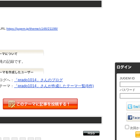
RL:
https://jugem.jp/theme/c146/21198/
滝の記録です。
JUGEM ID
ログへ：
「prado1014」さんのブログ
テーマ：
「prado1014」さんが作成したテーマ一覧(6件)
パスワード
次回か