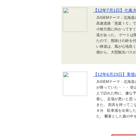
【12年7月1日】七条大
JUGEMテーマ：北海
高速道路「恵庭ＩＣ」
小牧方面に向かってす
道があった。 ゲートは
たので、熊除けの鈴を付
い林道は、風が心地良く
側から、大型観光バスが走
【12年6月23日】美笛
JUGEMテーマ：北海
が降っていた・・・ 登
人で訪れた時に、嫌な予
着し、足場が悪いと思
きた。 雨具を持ってこ
８分 駐車場を出発した
た。 鬱蒼とした森の中を