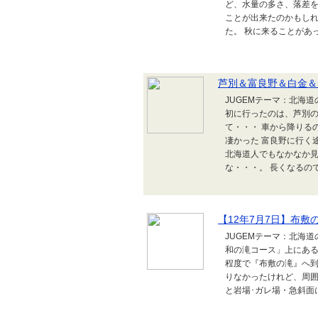
ど、水量の多さ、落差を
ことが出来たのかもし
た。 秋に来ることがあ
芦別＆富良野＆白金＆
JUGEMテーマ：北海
初に行ったのは、芦別の
て・・・ 車から降りる
凄かった 富良野に行く
北海道人でもなかなか見
な・・・。 長くなるの
【12年7月7日】布敷の
JUGEMテーマ：北海
和の滝コース」上にある
程度で『布敷の滝』へ到
りなかったけれど、周囲
と岩場･ガレ場・急斜面