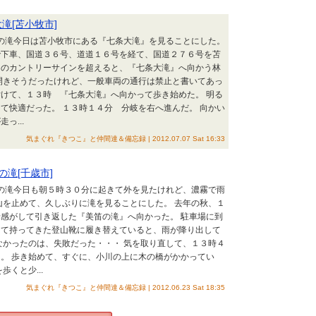
滝[苫小牧市]
道の滝今日は苫小牧市にある『七条大滝』を見ることにした。
で下車、国道３６号、道道１６号を経て、国道２７６号を苫
ぐのカントリーサインを超えると、『七条大滝』へ向かう林
開きそうだったけれど、一般車両の通行は禁止と書いてあっ
けて、１３時 『七条大滝』へ向かって歩き始めた。 明る
て快適だった。 １３時１４分 分岐を右へ進んだ。 向かい
っ...
気まぐれ『きつこ』と仲間達＆備忘録 | 2012.07.07 Sat 16:33
の滝[千歳市]
道の滝今日も朝５時３０分に起きて外を見たけれど、濃霧で雨
山を止めて、久しぶりに滝を見ることにした。 去年の秋、１
感がして引き返した『美笛の滝』へ向かった。 駐車場に到
って持ってきた登山靴に履き替えていると、雨が降り出して
なかったのは、失敗だった・・・ 気を取り直して、１３時４
。 歩き始めて、すぐに、小川の上に木の橋がかかってい
歩くと少...
気まぐれ『きつこ』と仲間達＆備忘録 | 2012.06.23 Sat 18:35