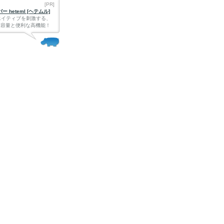
[PR]
 heteml [ヘテムル]
エイティブを刺激する、
Bの大容量と便利な高機能！