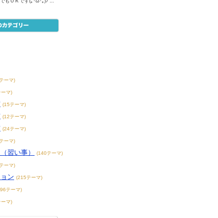
でもＯＫです(｡･ω･｡)ﾉ ...
8テーマ)
テーマ)
賞
(15テーマ)
賞
(12テーマ)
賞
(24テーマ)
3テーマ)
こ（習い事）
(140テーマ)
4テーマ)
ション
(215テーマ)
396テーマ)
テーマ)