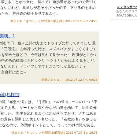
感じることが出来た。 脇の方に遊歩道があったので近づく
レンタルサーバー
れないけれど、見通しが悪そうだったので、下りるのを止め
あなたのクリ
ったら、遊歩道の様子を見てみよう。
200.71G
気まぐれ『きつこ』と仲間達＆備忘録 | 2012.07.15 Sun 23:20
美瑛。1
道の滝 昨日、色々上川の方までドライブに行ってきました 最
「三段滝」 去年行った時は、スズメバチがすごくてすごく
のを諦めたほどで、今年は見れて良かった～ 岩肌がとにかく
途中の熊の標識にもビックリ キツネとか鹿はよく見るけど、
ないんじゃ ドライブしててもここでしか見ないよう
で富良野は次に～
笑顔のまんま。 | 2012.07.12 Thu 00:15
滝[札幌市]
道の滝『布敷の滝』は、「手稲山」への登山コースの１つ「平
滝である。 ゲートから緩やかな登山道を歩いて、約５０分
着した。 岩場を流れるように水が落ちており、迫力はあま
の景色と調和した美しい滝だった。 『布敷の滝』を越える
になるので、休憩ポイントとして、うってつけの滝である。
気まぐれ『きつこ』と仲間達＆備忘録 | 2012.07.07 Sat 16:53