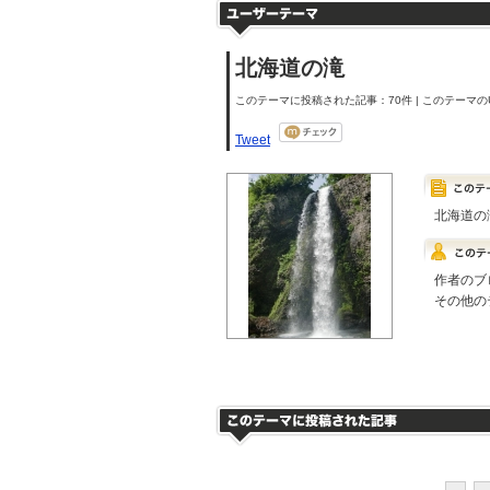
北海道の滝
このテーマに投稿された記事：70件 | このテーマのU
Tweet
北海道の
作者のブ
その他の