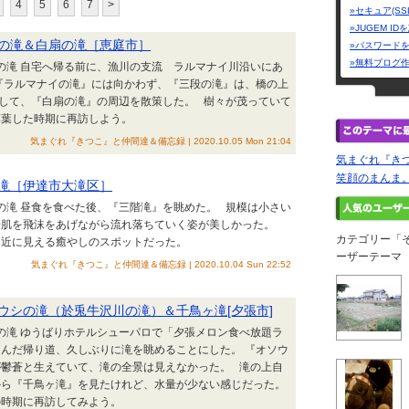
4
5
6
7
>
»セキュア(SS
»JUGEM I
段の滝＆白扇の滝［恵庭市］
»パスワード
»無料ブログ
道の滝 自宅へ帰る前に、漁川の支流 ラルマナイ川沿いにあ
『ラルマナイの滝』には向かわず、『三段の滝』は、橋の上
して、『白扇の滝』の周辺を散策した。 樹々が茂っていて
落葉した時期に再訪しよう。
気まぐれ『きつこ』と仲間達＆備忘録 | 2020.10.05 Mon 21:04
気まぐれ『き
笑顔のまんま
階滝［伊達市大滝区］
道の滝 昼食を食べた後、『三階滝』を眺めた。 規模は小さい
岩肌を飛沫をあげながら流れ落ちていく姿が美しかった。
カテゴリー「
間近に見える癒やしのスポットだった。
ーザーテーマ
気まぐれ『きつこ』と仲間達＆備忘録 | 2020.10.04 Sun 22:52
ソウシの滝（於兎牛沢川の滝）＆千鳥ヶ滝[夕張市]
道の滝 ゆうばりホテルシューパロで「夕張メロン食べ放題ラ
んだ帰り道、久しぶりに滝を眺めることにした。 『オソウ
が鬱蒼と生えていて、滝の全景は見えなかった。 滝の上自
から『千鳥ヶ滝』を見たけれど、水量が少ない感じだった。
の時期に再訪してみよう。