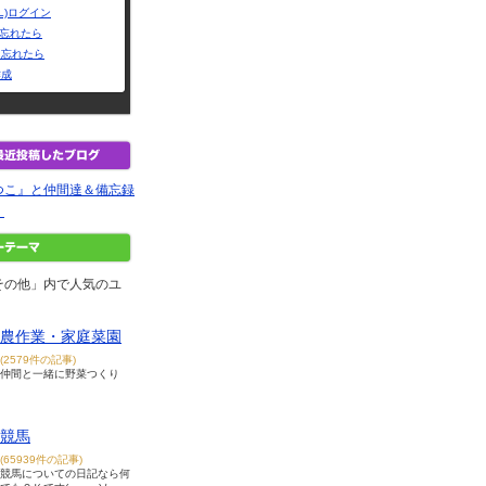
L)ログイン
Dを忘れたら
を忘れたら
作成
つこ』と仲間達＆備忘録
。
その他」内で人気のユ
農作業・家庭菜園
(2579件の記事)
仲間と一緒に野菜つくり
競馬
(65939件の記事)
競馬についての日記なら何