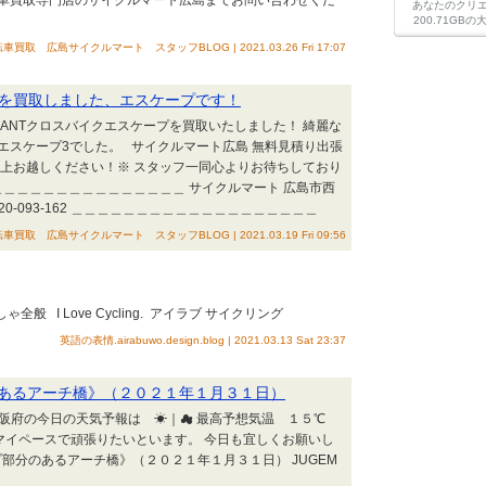
車買取専門店のサイクルマート広島までお問い合わせくだ
あなたのクリ
200.71G
車買取 広島サイクルマート スタッフBLOG | 2021.03.26 Fri 17:07
クを買取しました、エスケープです！
GIANTクロスバイクエスケープを買取いたしました！ 綺麗な
クエスケープ3でした。 サイクルマート広島 無料見積り出張
の上お越しください！※ スタッフ一同心よりお待ちしており
＿＿＿＿＿＿＿＿＿＿＿＿＿＿＿ サイクルマート 広島市西
20-093-162 ＿＿＿＿＿＿＿＿＿＿＿＿＿＿＿＿＿＿＿
車買取 広島サイクルマート スタッフBLOG | 2021.03.19 Fri 09:56
全般 I Love Cycling. アイラブ サイクリング
英語の表情.airabuwo.design.blog | 2021.03.13 Sat 23:37
あるアーチ橋》（２０２１年１月３１日）
大阪府の今日の天気予報は ☀｜☁ 最高予想気温 １５℃
マイペースで頑張りたいといます。 今日も宜しくお願いし
プ部分のあるアーチ橋》（２０２１年１月３１日） JUGEM