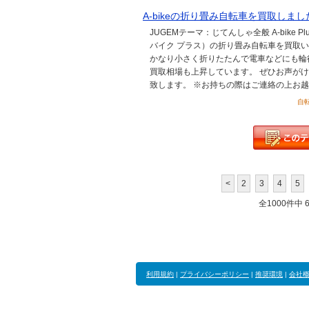
A-bikeの折り畳み自転車を買取しまし
JUGEMテーマ：じてんしゃ全般 A-bike Pl
バイク プラス）の折り畳み自転車を買取いた
かなり小さく折りたたんで電車などにも輪
買取相場も上昇しています。 ぜひお声がけ
致します。 ※お持ちの際はご連絡の上お越
自転
<
2
3
4
5
全1000件中 61
利用規約
|
プライバシーポリシー
|
推奨環境
|
会社