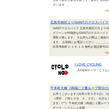
も良く動きがある季節です、是非とも自転
さいませ ...
自転
広島市南区よりGIANTのクロスバイ
GIANTクロスバイク 広島市南区の方より
グリーンが特徴的なGIANTのクロスバイ
買取り致します。 ※お持ちの際はご連絡
ます。 お気軽にお電話ください ＿＿＿＿
区草津新町２-１６-１０ 無料お電話番号01
自転
I LOVE CYCLING
JUGEMテーマ：じてんしゃ
千本松大橋《両端に２重ループ部分の
お早うございます♪(令和３年３月９日） 
（堺市 ７時１０分 ４．２℃） 今日も
ます。(^^) 千本松大橋《両端に２重ルー
テーマ：じてんしゃ全般