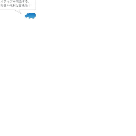
エイティブを刺激する、
Bの大容量と便利な高機能！