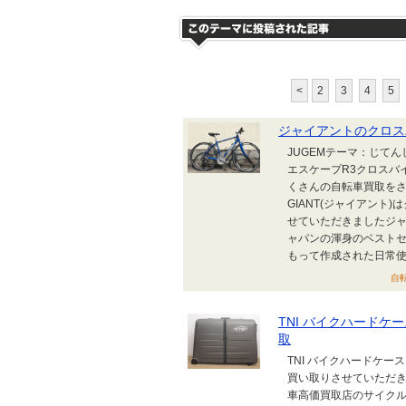
<
2
3
4
5
ジャイアントのクロス
JUGEMテーマ：じてんし
エスケープR3クロスバ
くさんの自転車買取を
GIANT(ジャイアント
せていただきましたジャ
ャパンの渾身のベスト
もって作成された日常使い
自転
TNI バイクハード
取
TNI バイクハードケー
買い取りさせていただ
車高価買取店のサイクル