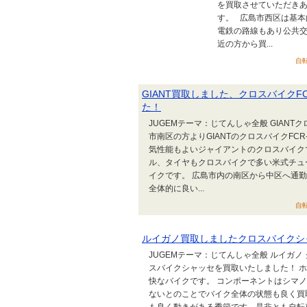
を買取させていただきあ
す。 広島市西区は基本
電鉄の路線もあり公共交
近の方から買...
自転
GIANT買取しました、クロスバイク
た！
JUGEMテーマ：じてんしゃ全般 GIANT
市南区の方よりGIANTのクロスバイクFC
気性能もよいジャイアントのクロスバイク
ル、タイヤもクロスバイクで多い米式チュ
イクです。 広島市内の南区から中区へ通
全体的に良い...
自転
ルイガノ買取しましたクロスバイクシ
JUGEMテーマ：じてんしゃ全般 ルイガノ
スバイクシャッセを買取いたしました！ 
快なバイクです。 コンポーネントはシマ
ないとのことでバイク全体の状態も良く買