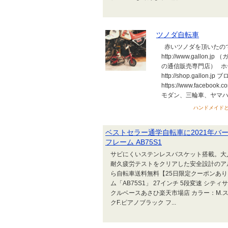
ツノダ自転車
赤いツノダを頂いたの
http://www.gall
の通信販売専門店） ホームページ
http://shop.gallon.jp ブ
https://www.face
モダン、三輪車、ヤマハ発
ハンドメイドとア
ベストセラー通学自転車に2021年バージ
フレーム AB75S1
サビにくいステンレスバスケット搭載。大人気
耐久疲労テストをクリアした安全設計のア
ら自転車送料無料【25日限定クーポンあり】
ム「AB75S1」 27インチ 5段変速 シティサ
クルベースあさひ楽天市場店 カラー：M.
クF.ピアノブラック フ...