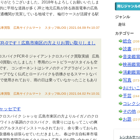
りがとうございました。2018年もよろしくお願いいたしま
的に平坦な道路が多くJRと地元広島が誇る路面電車の広島
通機関が充実している地域です。 輪行ケースが活躍する駅
ジャンル
趣味
車買取 広島サイクルマート スタッフBLOG | 2021.04.09 Fri 10:37
カテゴリー
総合
(20
FCR-0です！広島市南区の方よりお買い取りしまし
読書
(22
クロスバイクFCR-0 ジャイアントクロスバイク買取実績 広島
音楽鑑
R-0買取いたしました！ 専用のシートピラーがスタイルも空
映画鑑
です。 コンポーネントはシマノのティアグラがインストー
演劇鑑
ーブでなく仏式とロードバイクを彷彿させるスマートなバ
写真
勤で使用されており、雨の日は乗っていなかったこともあり
(37
おけい
車買取 広島サイクルマート スタッフBLOG | 2021.04.02 Fri 10:31
手芸
(24
コレク
ャッセです
その他
(
 クロスバイク シャッセ 広島市東区の方よりルイガノのクロ
お題
(22
ホワイトが基調のクロスバイク、街乗りにはもってこいの爽
ノのアルタスがインストールされており、余り乗っておられ
取価格を頑張らせていただきました。 春は中古自転車市場
レンタルサーバー