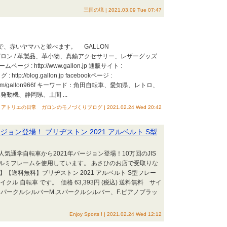
三国の境 | 2021.03.09 Tue 07:47
で、赤いヤマハと並べます。 GALLON
on.jp （ガロン / 革製品、革小物、真鍮アクセサリー、レザーグッズ
 : http://www.gallon.jp 通販サイト :
ログ : http://blog.gallon.jp facebookページ :
book.com/gallon966f キーワード：角田自転車、愛知県、レトロ、
動機、静岡県、土間 ...
トリエの日常 ガロンのモノづくりブログ | 2021.02.24 Wed 20:42
ョン登場！ ブリヂストン 2021 アルベルト S型
通学自転車から2021年バージョン登場！10万回のJIS
ルミフレームを使用しています。 あさひのお店で受取りな
【送料無料】ブリヂストン 2021 アルベルト S型フレー
イクル 自転車 です。 価格 63,393円 (税込) 送料無料 サイ
スパークルシルバーM.スパークルシルバー、F.ピアノブラッ
Enjoy Sports ! | 2021.02.24 Wed 12:12