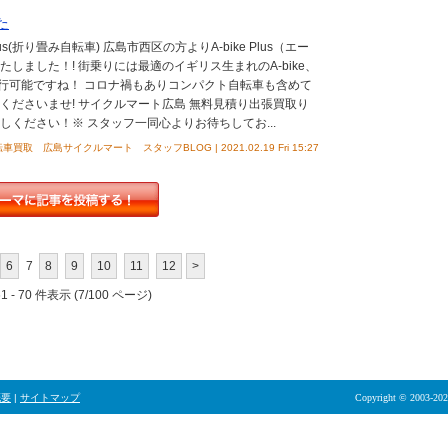
た
us(折り畳み自転車) 広島市西区の方よりA-bike Plus（エー
しました！! 街乗りには最適のイギリス生まれのA-bike、
行可能ですね！ コロナ禍もありコンパクト自転車も含めて
くださいませ! サイクルマート広島 無料見積り出張買取り
しください！※ スタッフ一同心よりお待ちしてお...
車買取 広島サイクルマート スタッフBLOG | 2021.02.19 Fri 15:27
6
7
8
9
10
11
12
>
 - 70 件表示 (7/100 ページ)
概要
|
サイトマップ
Copyright © 2003-