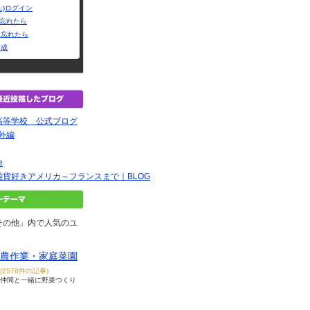
L)ログイン
Dを忘れたら
を忘れたら
作成
高等学校 公式ブログ
番外編
e
貨好きアメリカ～フランスまで｜BLOG
その他」内で人気のユ
農作業・家庭菜園
(2578件の記事)
仲間と一緒に野菜つくり