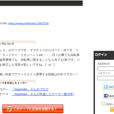
URL:
https://jugem.jp/theme/c146/2579/
しゃ」がテーマです。ママチャリからロード・ＭＴＢ・ト
・ランドナー・リカンベントetc・・。日々の事でも自転車
輪界事情でも、自転車に関することなら何でもOKです。ジ
JUGEM ID
独立した項目が欲しいですね。(´･ω･`)
パスワード
無い内容でアフィリエイト誘導する投稿はやめて下さい！
ログへ：
「masnoko」さんのブログ
テーマ：
「masnoko」さんが作成したテーマ一覧(2件)
次回か