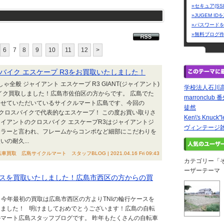
»セキュア(SS
»JUGEM I
»パスワード
»無料ブログ
6
7
8
9
10
11
12
>
バイク エスケープ R3をお買取いたしました！
ゃ全般 ジャイアント エスケープ R3 GIANT(ジャイアント)
学校法人石川
イク買取しました！広島市佐伯区の方からです。 広島でた
marronclub 
させていただいているサイクルマート広島です、今回の
徒然
)はクロスバイクで代表的なエスケープ！ この度お買い取りさ
Ken\'s Knuck"l
イアントのクロスバイク エスケープR3はジャイアントジ
ヴィンテージ雑
セラーと言われ、フレームからコンポなど細部にこだわりを
の耐久...
車買取 広島サイクルマート スタッフBLOG | 2021.04.16 Fri 09:43
カテゴリー「
ーザーテーマ
ケースを買取いたしました！広島市西区の方からの買
ス 今年最初の買取は広島市西区の方よりTNIの輪行ケースを
きました！ 明けましておめでとうございます！広島の自転
マート広島スタッフブログです。 昨年もたくさんの自転車