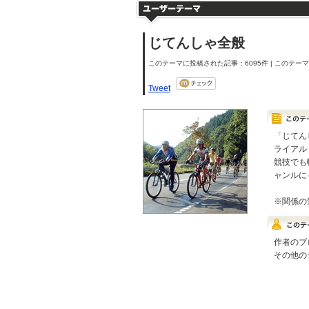
じてんしゃ全般
このテーマに投稿された記事：6095件 | このテーマの
Tweet
「じてん
ライアル
競技でも
ャンルにも
※関係の
作者のブ
その他の