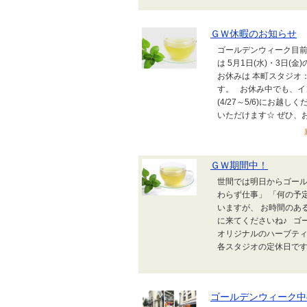
ＧＷ休暇のお知らせ
ゴールデンウィーク目前
は 5月1日(水)・3日
お休みは 本町スタジオ：5
す。 お休み中でも、イ
(4/27～5/6)にお
いただけます☆ ぜひ、お
ＧＷ期間中！
世間では明日からゴール
わらず仕事」 「何の予
いますが、 お時間のあ
に来てくださいね♪ ゴ
オリジナルのハーブティ
各スタジオの定休日ですが 
ゴールデンウィーク中