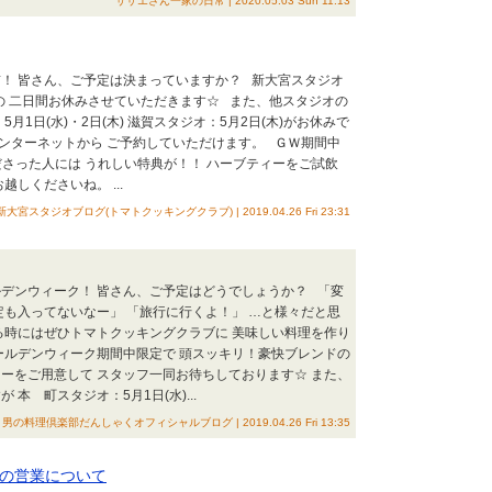
サザエさん一家の日常 | 2020.05.03 Sun 11:13
！ 皆さん、ご予定は決まっていますか？ 新大宮スタジオ
(金)の 二日間お休みさせていただきます☆ また、他スタジオの
月1日(水)・2日(木) 滋賀スタジオ：5月2日(木)がお休みで
ンターネットから ご予約していただけます。 ＧＷ期間中
越しくださった人には うれしい特典が！！ ハーブティーをご試飲
越しくださいね。 ...
新大宮スタジオブログ(トマトクッキングクラブ) | 2019.04.26 Fri 23:31
デンウィーク！ 皆さん、ご予定はどうでしょうか？ 「変
定も入ってないなー」 「旅行に行くよ！」 …と様々だと思
る時にはぜひトマトクッキングクラブに 美味しい料理を作り
ールデンウィーク期間中限定で 頭スッキリ！豪快ブレンドの
ーをご用意して スタッフ一同お待ちしております☆ また、
本 町スタジオ：5月1日(水)...
男の料理倶楽部だんしゃくオフィシャルブログ | 2019.04.26 Fri 13:35
の営業について