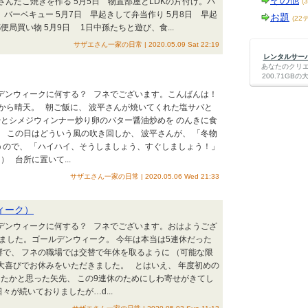
その他
さんたこ焼きを作る 5月5日 物置部屋とLDKの片付け。パ
(
 バーベキュー 5月7日 早起きして弁当作り 5月8日 早起
お題
(22
局買い物 5月9日 1日中孫たちと遊び、食...
サザエさん一家の日常 | 2020.05.09 Sat 22:19
レンタルサーバー
あなたのクリ
200.71G
ルデンウィークに何する？ フネでございます。こんばんは！
から晴天。 朝ご飯に、 波平さんが焼いてくれた塩サバと
とシメジウィンナー炒り卵のバター醤油炒めを のんきに食
 この日はどういう風の吹き回しか、 波平さんが、 「冬物
うので、 「ハイハイ、そうしましょう、すぐしましょう！」
 台所に置いて...
サザエさん一家の日常 | 2020.05.06 Wed 21:33
ィーク）
ルデンウィークに何する？ フネでございます。おはようござ
ました。ゴールデンウィーク。 今年は本当は5連休だった
響で、 フネの職場では交替で年休を取るように （可能な限
 大喜びでお休みをいただきました。 とはいえ、 年度初めの
たかと思った矢先、 この9連休のためにしわ寄せがきてし
々が続いておりましたが…ԁ...