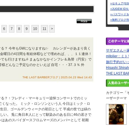
»セキュア(SS
»JUGEM I
»パスワード
»無料ブログ
6
7
8
9
10
11
>
する？ 今年もGWになりますね✨ カレンダーがあまり良く
サザエさん一
・金曜日の4日間を有給休暇などで埋めれば、、、１１連休！
mitolier :: 
外でも行けますね🎶 まぁなかなかインフレ＆為替（円安）で
旅行予約がい
様どんなご予定なのかといえば 自宅・・・37.３％ 外
Hisashi Shirah
THE LAST 
THE LAST BARBERブログ | 2025.04.23 Wed 14:43
カテゴリー「
する？ ↑ フレディ・マーキュリー追悼コンサートでのミッ
ーザーテーマ
亡くなった。 ミック・ロンソンという人 今日はミック・ロ
誕生日、ゴールデンウィークの初日として 平成の世では緑の
しい。 兎に角日本人にとって馴染みのある日に46の若さで
ソンはあのスパイダースフロムマーズのメンバーとして 初期