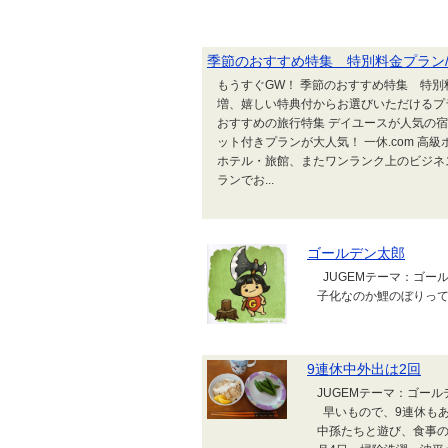
季節のおすすめ特集 特別料金プラン/
もうすぐGW！ 季節のおすすめ特集 特別
増、嬉しい特典付からお選びいただけるプ
おすすめの旅行特集 デイユースが人気の宿
ット付きプランが大人気！ 一休.com 高級
ホテル・旅館、またワンランク上のビジネ
ランでお...
ゴールデン太郎
JUGEMテーマ：ゴ
子化なのか鯉のぼりっ
9連休中外出は2回
JUGEMテーマ：ゴー
早いもので、9連休もあ
中孫たちと遊び、食事の