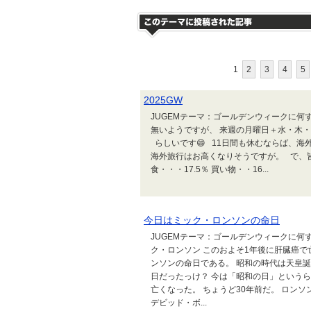
1
2
3
4
5
2025GW
JUGEMテーマ：ゴールデンウィークに何
無いようですが、 来週の月曜日＋水・木
らしいです😄 11日間も休むならば、海
海外旅行はお高くなりそうですが。 で、皆
食・・・17.5％ 買い物・・16...
今日はミック・ロンソンの命日
JUGEMテーマ：ゴールデンウィークに何
ク・ロンソン このおよそ1年後に肝臓癌で
ンソンの命日である。 昭和の時代は天皇
日だったっけ？ 今は「昭和の日」というら
亡くなった。 ちょうど30年前だ。 ロン
デビッド・ボ...