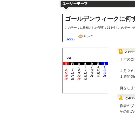
ゴールデンウィークに何
このテーマに投稿された記事：318件 | このテーマの
Tweet
今年のゴ
４月２６
１週間強
何をしま
作者のブ
その他の