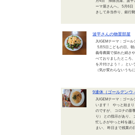
月4日 掃除洗濯、波平
ーマ屋さんへ。 5月6日
きして弁当作り、銀行郵便
波平さんの物置部屋
JUGEMテーマ：ゴー
5月5日こどもの日。朝
義母農園で採れた絹さや
べておりましたところ、
を片付けよう！」 とい
（気が変わらないうちに）
9連休（ゴールデンウ
JUGEMテーマ：ゴー
います！ やっと始まり
のですが、 コロナの影
り） との指示があり、
忙しさがやっと峠を越し
まい、 昨日まで残業の日