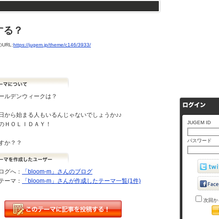
する？
URL:
https://jugem.jp/theme/c146/3933/
ールデンウィークは？
日から始まる人もいるんじゃないでしょうか♪♪
JUGEM ID
のＨＯＬＩＤＡＹ！
パスワード
すか？？
ログへ：
「bloom-m」さんのブログ
テーマ：
「bloom-m」さんが作成したテーマ一覧(1件)
次回か