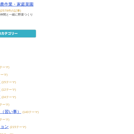
農作業・家庭菜園
(2579件の記事)
仲間と一緒に野菜つくり
8テーマ)
テーマ)
賞
(15テーマ)
賞
(12テーマ)
賞
(24テーマ)
3テーマ)
こ（習い事）
(140テーマ)
4テーマ)
ション
(215テーマ)