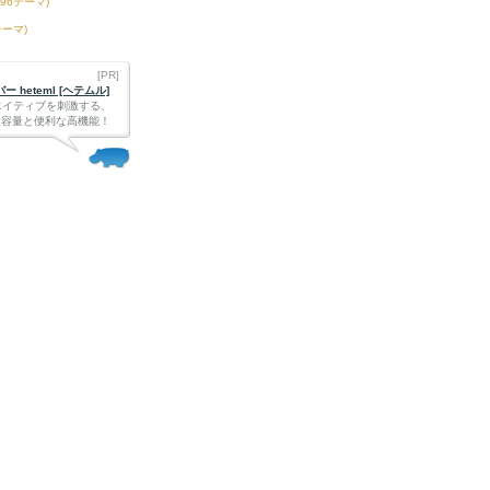
396テーマ)
テーマ)
[PR]
 heteml [ヘテムル]
エイティブを刺激する、
Bの大容量と便利な高機能！