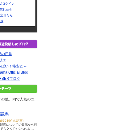
L)ログイン
Dを忘れたら
を忘れたら
作成
家の日常
ミトリエ
っぱい！格安だ～
ama Official Blog
BARBERブログ
その他」内で人気のユ
競馬
(65939件の記事)
競馬についての日記なら何
でもＯＫです(｡･ω･｡)ﾉ ...