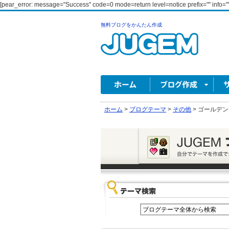
[pear_error: message="Success" code=0 mode=return level=notice prefix="" info=""
無料ブログをかんたん作成
ホーム
>
ブログテーマ
>
その他
>
ゴールデン