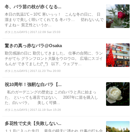
冬、バラ苗の枝が赤くなる...
本日の気温1℃～10℃ 寒いっっ！ こんな冬の日に、 日
溜まりで美しく咲いてくれてる 冬バラ… 切れないんで
すよね～ 貧乏性というか...
ボタニカルDAYS | 2017.12.09 Sat 15:03
驚きの真っ赤なバラ@Osaka
勤労感謝の日に 勤労してきました。 仕事の合間に、ラン
チがてら グランフロント大阪をウロウロ。 広場にスゴイ
もんが できてました(*_*) 以下、ウェブサ...
ボタニカルDAYS | 2017.11.23 Thu 20:00
祝10周年！強靭な白バラ【...
私のガーデニングの歴史は この白バラと共に始まっ
た、 といっても過言ではない。 2007年に苗を購入し
た、白いバラ。 美しく可憐...
ボタニカルDAYS | 2017.11.19 Sun 15:26
多花性で丈夫【失敗しない...
１１月に入った先日、 最良の晴天に誘われ 仕事の打ち合