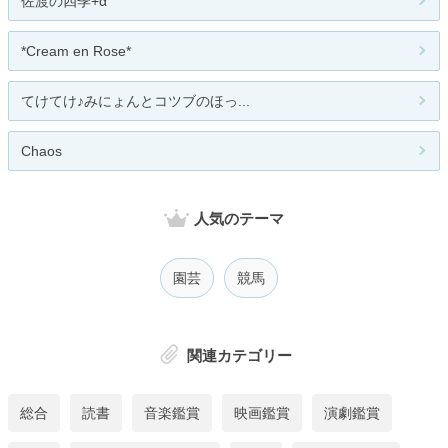
佐渡の四季+α
*Cream en Rose*
てけてけ♪みにょんとコツブのほっ...
Chaos
人気のテーマ
園芸
競馬
関連カテゴリー
総合
読書
音楽鑑賞
映画鑑賞
演劇鑑賞