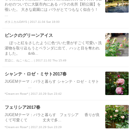
わせのついでに大阪市内にある バラの名所【靭公園】を
覗いた。 大きな庭園には バラがとてつもなく似合う！
...
ボタニカルDAYS | 2017.11.04 Sat 18:00
ピンクのグリーンアイス
ぽっと紅をさしたように色づいた蕾がすごく可愛い 洗
濯物を取り込もうとベランダに出て、ハッと目を奪われ
ました。 &nb...
窓辺に、ねこ♀ねこ... | 2017.11.02 Thu 15:49
シャンテ・ロゼ・ミサト2017春
JUGEMテーマ：バラと暮らす シャンテ・ロゼ・ミサト
...
*Cream en Rose* | 2017.10.29 Sun 23:42
フェリシア2017春
JUGEMテーマ：バラと暮らす フェリシア 香りが良
くて可愛くて 丈夫で多...
*Cream en Rose* | 2017.10.29 Sun 23:29