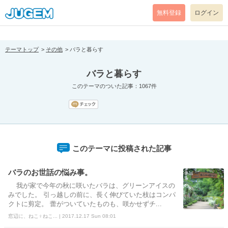
[pear_error: message="Success" code=0 mode=return level=notice
prefix="" info=""]
無料登録
ログイン
テーマトップ
その他
バラと暮らす
バラと暮らす
このテーマのついた記事：1067件
このテーマに投稿された記事
バラのお世話の悩み事。
我が家で今年の秋に咲いたバラは、グリーンアイスの
みでした。 引っ越しの前に、長く伸びていた枝はコンパ
クトに剪定。 蕾がついていたものも、咲かせずチ...
窓辺に、ねこ♀ねこ... | 2017.12.17 Sun 08:01