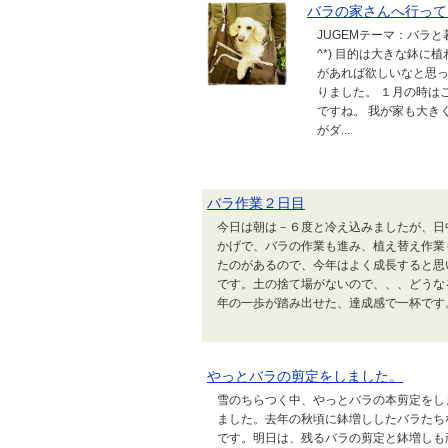
バラの家さんへ行って
JUGEMテーマ：バラ
^*) 目的は大きな鉢に
があれば欲しいなと思っ
りました。 １月の時は
ですね。 我が家も大き
がダ...
バラ作業２日目
今日は朝は－６度と冷え込みましたが、日
かげで、バラの作業も進み、植え替え作業
たのがあるので、今年はよく成長すると思
です。土の捨て場がないので、、、どうな
年の一歩が踏み出せた、達成感で一杯です
やっとバラの剪定をしました。
雪のちらつく中、やっとバラの本剪定をし
ました。去年の秋頃に鉢増ししたバラたち
です。明日は、残るバラの剪定と鉢増しも