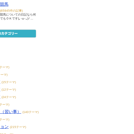
競馬
(65945件の記事)
競馬についての日記なら何
でもＯＫです(｡･ω･｡)ﾉ ...
8テーマ)
テーマ)
賞
(15テーマ)
賞
(12テーマ)
賞
(24テーマ)
3テーマ)
こ（習い事）
(140テーマ)
4テーマ)
ション
(215テーマ)