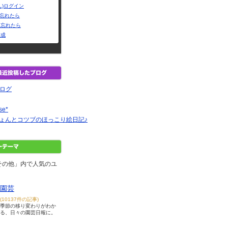
L)ログイン
Dを忘れたら
を忘れたら
作成
ブログ
se*
にょんとコツブのほっこり絵日記♪
その他」内で人気のユ
園芸
(10137件の記事)
季節の移り変わりがわか
る、日々の園芸日報に。