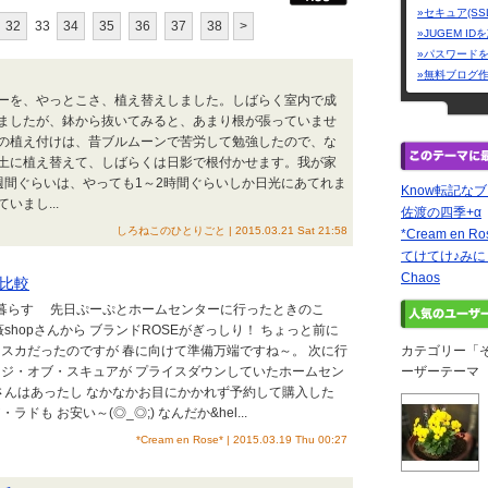
»セキュア(SS
32
33
34
35
36
37
38
>
»JUGEM I
»パスワード
»無料ブログ
ーを、やっとこさ、植え替えしました。しばらく室内で成
ましたが、鉢から抜いてみると、あまり根が張っていませ
の植え付けは、昔ブルムーンで苦労して勉強したので、な
土に植え替えて、しばらくは日影で根付かせます。我が家
週間ぐらいは、やっても1～2時間ぐらいしか日光にあてれま
Know転記な
まし...
佐渡の四季+α
しろねこのひとりごと | 2015.03.21 Sat 21:58
*Cream en Ro
てけてけ♪み
Chaos
比較
と暮らす 先日ぷーぷとホームセンターに行ったときのこ
shopさんから ブランドROSEがぎっしり！ ちょっと前に
スカだったのですが 春に向けて準備万端ですね～。 次に行
カテゴリー「
ジ・オブ・スキュアが プライスダウンしていたホームセン
ーザーテーマ
さんはあったし なかなかお目にかかれず予約して購入した
ドも お安い～(◎_◎;) なんだか&hel...
*Cream en Rose* | 2015.03.19 Thu 00:27