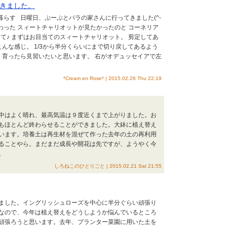
きました。
と暮らす 日曜日、ぷーぷとバラの家さんに行ってきました(^-
植わった スィートチャリオットが見たかったのと コーネリア
て♪ まずはお目当てのスィートチャリオット。 剪定してあ
こんな感じ。 1/3から半分くらいにまで切り戻してあるよう
く育ったら見習いたいと思います。 右がオデュッセイアで左
*Cream en Rose* | 2015.02.26 Thu 22:19
中はよく晴れ、最高気温は９度近くまで上がりました。お
もほとんど終わらせることができました。大鉢に植え替え
います。培養土は再生材を混ぜて作った去年の土の再利用
ることやら。まだまだ成長や開花は先ですが、ようやく今
。
しろねこのひとりごと | 2015.02.21 Sat 21:55
ました。イングリッシュローズを中心に半分ぐらい頑張り
なので、今年は植え替えをどうしようか悩んでいるところ
頑張ろうと思います。去年、プランター菜園に用いた土を