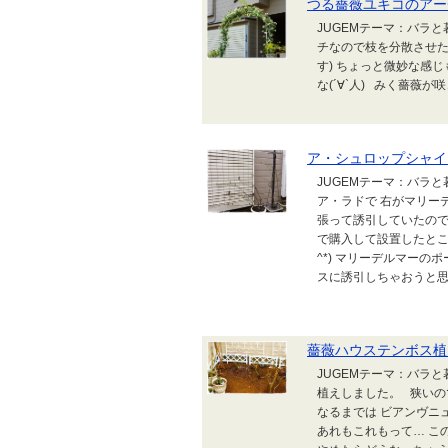
つる薔薇ユキコのアー
JUGEMテーマ：バラと
チなので枝を分散させた
す) ちょっと微妙な感
な(´∀`人) みく薔薇
ア・シュロップシャイ
JUGEMテーマ：バラ
ア・ラドで 右がマリー
張って誘引していたので
で購入して設置したとこ
^*) マリーデルマーの
スに誘引しちゃおうと思い
薔薇ハウステンボス植
JUGEMテーマ：バラ
植えしました。 狭いの
なるまでは ビアンヴニ
あれもこれもって… こ