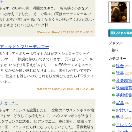
チ
暮らす 2014年6月、満開のユキコ。 幅も狭く小さなアー
いと考えてました。 そこで追加。(実はカーテンレールで
じもしますが(笑) 違和感がなくなるくらい咲いてくれればいい
が咲きますように♪ にほんブログ村
*Cream en Rose* | 2015.03.12 Thu 00:31
ジャンル
ア・ラドとマリーデルマー
趣味
と暮らす アイボリーホワイトの鉢がア・シュロップシャイ
カテゴリー
デルマー。 順調に芽吹いてきています。 元々はワイアーを
すが やっぱり見栄えがあまり… このEGラティスをネット
総合
(20
ろ なかなか良い感じになりました。 誘引しやすいです(^-
読書
(22
ポール仕立ても難しいので これも枝が伸びてきたら EGラティ
音楽鑑
ま...
映画鑑
*Cream en Rose* | 2015.03.10 Tue 23:45
演劇鑑
写真
えました。
(37
おけい
と暮らす フェンスも設置したし、 念願のハウステンボスを地
ですが、どうしても植えたくて。 ハウステンボスが大きく
手芸
(24
ュをフェンスに誘引。 ビアンヴニュ、更に誘引。 欲張って
コレク
の一画、フェンスだらけになってしまいました。 薔薇栽培を