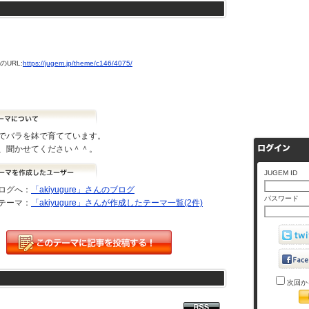
URL:
https://jugem.jp/theme/c146/4075/
でバラを鉢で育てています。
、聞かせてください＾＾。
JUGEM ID
ログへ：
「akiyugure」さんのブログ
パスワード
テーマ：
「akiyugure」さんが作成したテーマ一覧(2件)
次回か