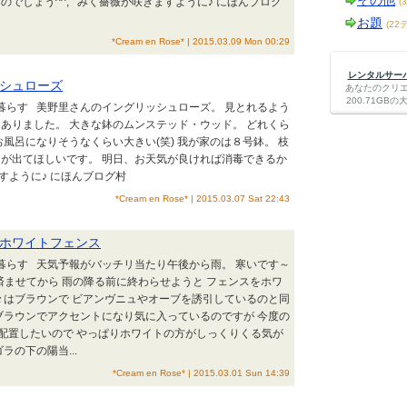
その他
のでしょう^^; みく薔薇が咲きますように♪ にほんブログ
(
お題
(22
*Cream en Rose* | 2015.03.09 Mon 00:29
レンタルサーバー
シュローズ
あなたのクリ
200.71G
と暮らす 美野里さんのイングリッシュローズ。 見とれるよう
ありました。 大きな鉢のムンステッド・ウッド。 どれくら
お風呂になりそうなくらい大きい(笑) 我が家のは８号鉢。 枝
が出てほしいです。 明日、お天気が良ければ消毒できるか
すように♪ にほんブログ村
*Cream en Rose* | 2015.03.07 Sat 22:43
ホワイトフェンス
と暮らす 天気予報がバッチリ当たり午後から雨。 寒いです～
歩を済ませてから 雨の降る前に終わらせようと フェンスをホワ
々はブラウンで ビアンヴニュやオーブを誘引しているのと同
ブラウンでアクセントになり気に入っているのですが 今度の
に配置したいので やっぱりホワイトの方がしっくりくる気が
ラの下の陽当...
*Cream en Rose* | 2015.03.01 Sun 14:39