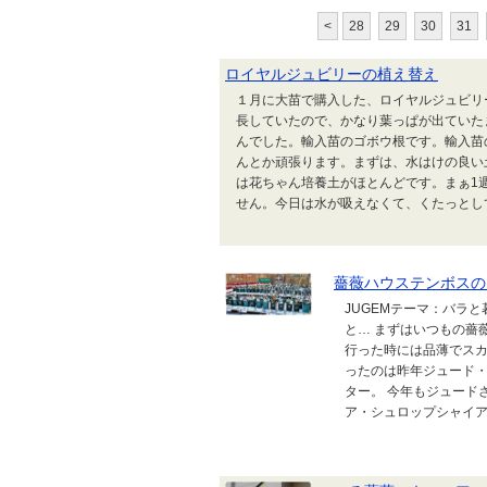
<
28
29
30
31
ロイヤルジュビリーの植え替え
１月に大苗で購入した、ロイヤルジュビリ
長していたので、かなり葉っぱが出ていた
んでした。輸入苗のゴボウ根です。輸入苗
んとか頑張ります。まずは、水はけの良い
は花ちゃん培養土がほとんどです。まぁ1
せん。今日は水が吸えなくて、くたっとしてい
薔薇ハウステンボスの
JUGEMテーマ：バラ
と… まずはいつもの薔薇
行った時には品薄でスカ
ったのは昨年ジュード・
ター。 今年もジュード
ア・シュロップシャイア・ラ