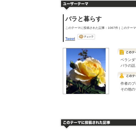
バラと暮らす
このテーマに投稿された記事：1067件 | このテーマの
Tweet
ベランダ
バラの話
作者のブ
その他の