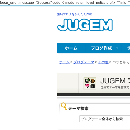
[pear_error: message="Success" code=0 mode=return level=notice prefix="" info=""
無料ブログをかんたん作成
ホーム
>
ブログテーマ
>
その他
>
バラと暮ら