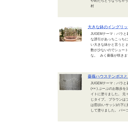
やめたらどうなっちゃう
村
大きな鉢のイングリッ
JUGEMテーマ：バラ
な誘引があっちこっちに
い大きな鉢かと言うと 
数が少ないのでシュート
な。 みく薔薇が咲きま
薔薇ハウステンボスと
JUGEMテーマ：バラ
(×× ) ぷーぷのお散
イトに塗りました。 元
じタイプ。 ブラウンは
は窓(白いサッシ)の下
して塗りました。 パーゴ