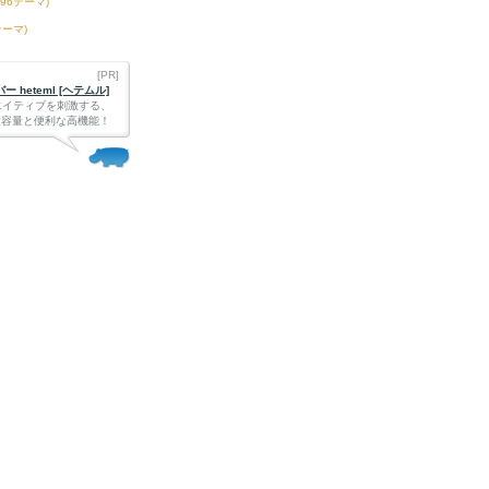
396テーマ)
テーマ)
[PR]
 heteml [ヘテムル]
エイティブを刺激する、
Bの大容量と便利な高機能！