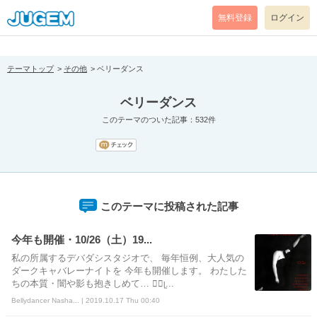
[pear_error: message="Success" code=0 mode=return level=notice
prefix="" info=""]
無料登録
ログイン
テーマトップ
その他
ベリーダンス
ベリーダンス
このテーマのついた記事：532件
このテーマに投稿された記事
今年も開催・10/26（土）19...
私の所属するデバダシスタジオで、 毎年恒例、大人気の
ダークキャバレーナイトを 今年も開催します。 わたした
ちの本質・闇や影も抱きしめて… 🧚‍♀ᥧ...
Bellydancer Nasha... | 2019.10.17 Thu 00:40