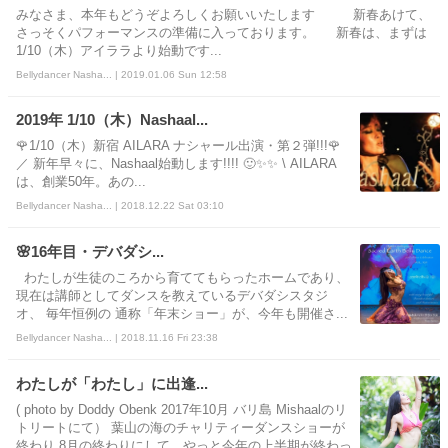
みなさま、本年もどうぞよろしくお願いいたします 新春あけて、
さっそくパフォーマンスの準備に入っております。 新春は、まずは
1/10（木）アイララより始動です...
Bellydancer Nasha... | 2019.01.06 Sun 12:58
2019年 1/10（木）Nashaal...
🌹1/10（木）新宿 AILARA ナシャール出演・第２弾!!!🌹
／ 新年早々に、Nashaal始動します!!!! 🙂✨✨ \ AILARA
は、創業50年。あの...
Bellydancer Nasha... | 2018.12.22 Sat 03:10
🌸16年目・デバダシ...
わたしが生徒のころから育ててもらったホームであり、
現在は講師としてダンスを教えているデバダシスタジ
オ、 毎年恒例の 通称「年末ショー」が、今年も開催さ...
Bellydancer Nasha... | 2018.11.16 Fri 23:38
わたしが「わたし」に出逢...
( photo by Doddy Obenk 2017年10月 バリ島 Mishaalのリ
トリートにて） 葉山の海のチャリティーダンスショーが
終わり 8月の終わりにして、やっと今年の上半期が終わっ