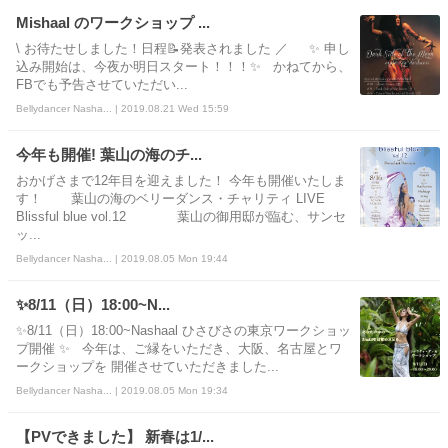
Mishaal のワークショップ ...
\ お待たせしました！日程📝発表されました ／ ✨ 申し
込み開始は、今夜か明日スタート！！！✨ かねてから、
FBでも予告させていただい...
Bellydancer Nasha... | 2019.08.21 Wed 15:59
今年も開催! 葉山の海のチ...
おかげさまで12年目を迎えました！ 今年も開催いたしま
す！ 葉山の海のベリーダンス・チャリティ LIVE
Blissful blue vol.12 葉山の御用邸が臨む、サンセ
ッ...
Bellydancer Nasha... | 2019.08.05 Mon 19:44
✨8/11（日）18:00~N...
✨8/11（日）18:00~Nashaal ひさびさの東京ワークショッ
プ開催 ✨ 今年は、ご縁をいただき、大阪、名古屋とワ
ークショップを 開催させていただきました...
Bellydancer Nasha... | 2019.08.05 Mon 19:34
【PVできました】 新春は1/...