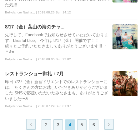
た気持...
Bellydancer Nasha... | 2018.08.26 Sun 14:12
8/17（金）葉山の海のチャ...
先行して、Facebookでお知らせさせていただいておりま
す、blissful blue。 今年は 8/17（金） 開催です！！
続々とご予約いただきましてありがとうございます!!! ＾
＾&n...
Bellydancer Nasha... | 2018.08.05 Sun 23:02
レストランショー御礼：7月...
昨日 7/27（金）新宿ドリエントでのレストランショーに
は、 たくさんの方にお越しいただきありがとうございま
した SNSで応援いただいたみなさまも、ありがとうござ
いました〜&...
Bellydancer Nasha... | 2018.07.29 Sun 01:37
<
>
2
3
4
5
6