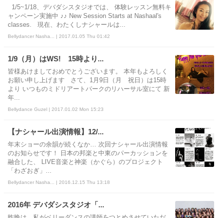
1/5~1/18、デバダシスタジオでは、 体験レッスン無料キ
ャンペーン実施中 ♪♪ New Session Starts at Nashaal's
classes. 現在、わたくしナシャールは...
Bellydancer Nasha... | 2017.01.05 Thu 01:42
1/9（月）はWS! 15時より...
皆様あけましておめでとうございます。 本年もよろしく
お願い申し上げます さて、1月9日（月 祝日）は15時
より いつものミドリアートパークのリハーサル室にて 新
年...
Bellydance Guzel | 2017.01.02 Mon 15:23
【ナシャール出演情報】12/...
年末ショーの余韻が続くなか… 次回ナシャール出演情報
のお知らせです！ 日本の邦楽と中東のパーカッションを
融合した、 LIVE音楽と神楽（かぐら）のプロジェクト
「わざおぎ」...
Bellydancer Nasha... | 2016.12.15 Thu 13:18
2016年 デバダシスタジオ「...
昨晩は、私がベリーダンスの講師をつとめさせていただ