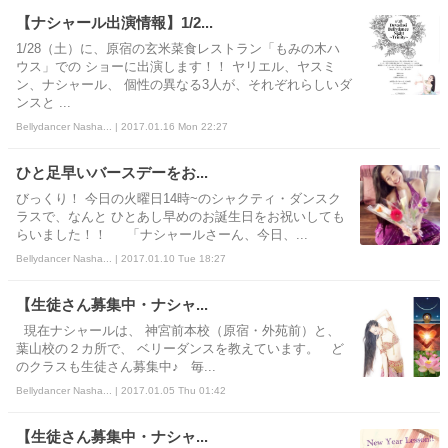
【ナシャール出演情報】1/2...
1/28（土）に、原宿の玄米菜食レストラン「もみの木ハ
ウス」での ショーに出演します！！ ヤリエル、ヤスミ
ン、ナシャール、 個性の異なる3人が、それぞれらしいダ
ンスと ...
Bellydancer Nasha... | 2017.01.16 Mon 22:27
ひと足早いバースデーをお...
びっくり！ 今日の火曜日14時~のシャクティ・ダンスク
ラスで、なんと ひとあし早めのお誕生日をお祝いしても
らいました！！ 「ナシャールさーん、今日、...
Bellydancer Nasha... | 2017.01.10 Tue 18:27
【生徒さん募集中・ナシャ...
現在ナシャールは、 神宮前本校（原宿・外苑前）と、
葉山校の２カ所で、 ベリーダンスを教えています。 ど
のクラスも生徒さん募集中♪ 毎...
Bellydancer Nasha... | 2017.01.05 Thu 01:42
【生徒さん募集中・ナシャ...