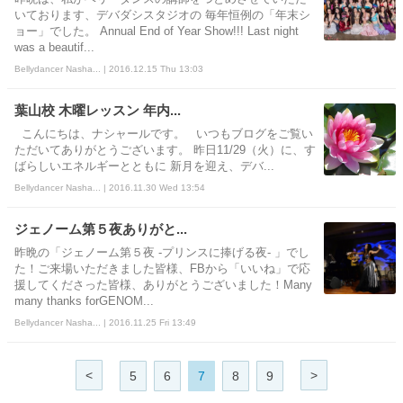
いております、デバダシスタジオの 毎年恒例の「年末シ
ョー」でした。 Annual End of Year Show!!! Last night
was a beautif...
Bellydancer Nasha... | 2016.12.15 Thu 13:03
葉山校 木曜レッスン 年内...
こんにちは、ナシャールです。 いつもブログをご覧い
ただいてありがとうございます。 昨日11/29（火）に、す
ばらしいエネルギーとともに 新月を迎え、デバ...
Bellydancer Nasha... | 2016.11.30 Wed 13:54
ジェノーム第５夜ありがと...
昨晩の「ジェノーム第５夜 -プリンスに捧げる夜- 」でし
た！ご来場いただきました皆様、FBから「いいね」で応
援してくださった皆様、ありがとうございました！Many
many thanks forGENOM...
Bellydancer Nasha... | 2016.11.25 Fri 13:49
<
>
5
6
7
8
9