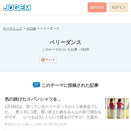
[pear_error: message="Success" code=0 mode=return level=notice
prefix="" info=""]
無料登録
ログイン
テーマトップ
その他
ベリーダンス
ベリーダンス
このテーマのついた記事：532件
このテーマに投稿された記事
色の抜けたスパンシャツを...
1月18日は、習っているベリーダンスのミニ発表会でし
た。 数ヶ月に1度、習い終えた曲をみんなの前で踊るも
のです。 いつもは3人くらいで踊るのですが、欠席の...
社交ダンス☆上達レ... | 2017.01.19 Thu 23:54