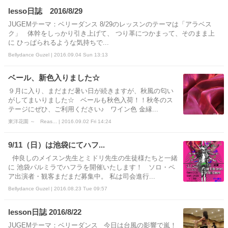
lesso日誌 2016/8/29
JUGEMテーマ：ベリーダンス 8/29のレッスンのテーマは「アラベス
ク」 体幹をしっかり引き上げて、 つり革につかまって、そのまま上
に ひっぱられるような気持ちで...
Bellydance Guzel | 2016.09.04 Sun 13:13
ベール、新色入りました☆
９月に入り、まだまだ暑い日が続きますが、秋風の匂い
がしてまいりました☆ ベールも秋色入荷！！秋冬のス
テージにぜひ、ご利用ください♪ ワイン色 金縁...
東洋花園 ～ Reas... | 2016.09.02 Fri 14:24
9/11（日）は池袋にてハフ...
仲良しのメイスン先生とミドリ先生の生徒様たちと一緒
に 池袋パルミラでハフラを開催いたします！ ソロ・ペ
ア出演者・観客まだまだ募集中。 私は司会進行...
Bellydance Guzel | 2016.08.23 Tue 09:57
lesson日誌 2016/8/22
JUGEMテーマ：ベリーダンス 今日は台風の影響で嵐！