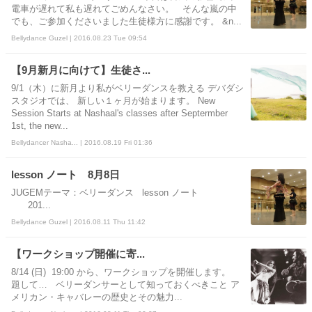
電車が遅れて私も遅れてごめんなさい。 そんな嵐の中
でも、ご参加くださいました生徒様方に感謝です。 &n...
Bellydance Guzel | 2016.08.23 Tue 09:54
【9月新月に向けて】生徒さ...
9/1（木）に新月より私がベリーダンスを教える デバダシ
スタジオでは、 新しい１ヶ月が始まります。 New
Session Starts at Nashaal's classes after Septermber
1st, the new...
Bellydancer Nasha... | 2016.08.19 Fri 01:36
lesson ノート 8月8日
JUGEMテーマ：ベリーダンス lesson ノート
201...
Bellydance Guzel | 2016.08.11 Thu 11:42
【ワークショップ開催に寄...
8/14 (日) 19:00 から、ワークショップを開催します。
題して… ベリーダンサーとして知っておくべきこと ア
メリカン・キャバレーの歴史とその魅力...