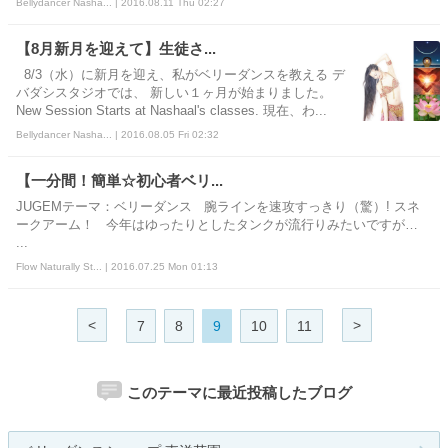
Bellydancer Nasha... | 2016.08.11 Thu 02:27
【8月新月を迎えて】生徒さ...
8/3（水）に新月を迎え、私がベリーダンスを教える デ
バダシスタジオでは、 新しい１ヶ月が始まりました。
New Session Starts at Nashaal's classes. 現在、わ...
Bellydancer Nasha... | 2016.08.05 Fri 02:32
【一分間！簡単☆初心者ベリ...
JUGEMテーマ：ベリーダンス 腕ラインを速攻すっきり（驚）! スネ
ークアーム！ 今年はゆったりとしたタンクが流行りみたいですが…
...
Flow Naturally St... | 2016.07.25 Mon 01:13
<
>
7
8
9
10
11
このテーマに最近投稿したブログ