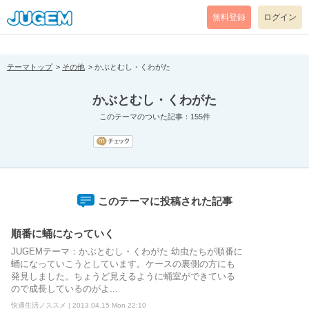
[pear_error: message="Success" code=0 mode=return level=notice
prefix="" info=""]
無料登録
ログイン
テーマトップ
その他
かぶとむし・くわがた
かぶとむし・くわがた
このテーマのついた記事：155件
このテーマに投稿された記事
順番に蛹になっていく
JUGEMテーマ：かぶとむし・くわがた 幼虫たちが順番に
蛹になっていこうとしています。ケースの裏側の方にも
発見しました。ちょうど見えるように蛹室ができている
ので成長しているのがよ...
快適生活ノススメ | 2013.04.15 Mon 22:10