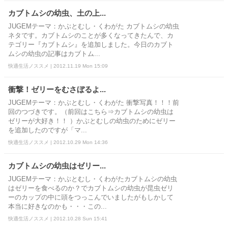
カブトムシの幼虫、土の上...
JUGEMテーマ：かぶとむし・くわがた カブトムシの幼虫
ネタです。カブトムシのことが多くなってきたんで、カ
テゴリー『カブトムシ』を追加しました。今日のカブト
ムシの幼虫の記事はカブトム...
快適生活ノススメ | 2012.11.19 Mon 15:09
衝撃！ゼリーをむさぼるよ...
JUGEMテーマ：かぶとむし・くわがた 衝撃写真！！！前
回のつづきです。（前回はこちら⇒カブトムシの幼虫は
ゼリーが大好き！！ ）かぶとむしの幼虫のためにゼリー
を追加したのですが「マ...
快適生活ノススメ | 2012.10.29 Mon 14:36
カブトムシの幼虫はゼリー...
JUGEMテーマ：かぶとむし・くわがたカブトムシの幼虫
はゼリーを食べるのか？でカブトムシの幼虫が昆虫ゼリ
ーのカップの中に頭をつっこんでいましたがもしかして
本当に好きなのかも・・・この...
快適生活ノススメ | 2012.10.28 Sun 15:41