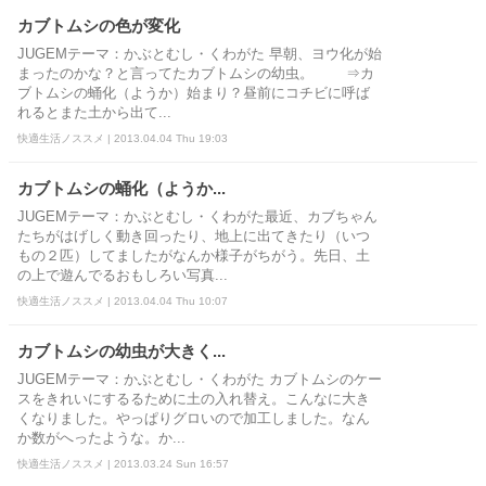
カブトムシの色が変化
JUGEMテーマ：かぶとむし・くわがた 早朝、ヨウ化が始
まったのかな？と言ってたカブトムシの幼虫。 ⇒カ
ブトムシの蛹化（ようか）始まり？昼前にコチビに呼ば
れるとまた土から出て...
快適生活ノススメ | 2013.04.04 Thu 19:03
カブトムシの蛹化（ようか...
JUGEMテーマ：かぶとむし・くわがた最近、カブちゃん
たちがはげしく動き回ったり、地上に出てきたり（いつ
もの２匹）してましたがなんか様子がちがう。先日、土
の上で遊んでるおもしろい写真...
快適生活ノススメ | 2013.04.04 Thu 10:07
カブトムシの幼虫が大きく...
JUGEMテーマ：かぶとむし・くわがた カブトムシのケー
スをきれいにするるために土の入れ替え。こんなに大き
くなりました。やっぱりグロいので加工しました。なん
か数がへったような。か...
快適生活ノススメ | 2013.03.24 Sun 16:57