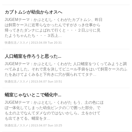
カブトムシが幼虫からオスへ
JUGEMテーマ：かぶとむし・くわがたカブトムシ、昨日
は飼育ケースに近寄らなかったんですがさっき仕事から
帰ってきたダンナによばれて行くと・・・２日ぶりに見
たようちゃんたち・・・３匹上...
快適生活ノススメ | 2013.04.09 Tue 20:31
人口蛹室を作ろうと思った...
JUGEMテーマ：かぶとむし・くわがた 人口蛹室をつくってみようと調
べてみました。それで意を決してビニール手袋をはいて飼育ケースのふ
たをあけてよくみると下向きに穴が掘られててタテ...
快適生活ノススメ | 2013.04.07 Sun 10:51
蛹室じゃないとこで蛹化中...
JUGEMテーマ：かぶとむし・くわがた もう、土の色にほ
ぼ一体化してしまった幼虫ピンクの〇で囲った部分。で
も土の上でなんてダメなのではないかしら。土をかけて
も出てきてる。蛹室をタ...
快適生活ノススメ | 2013.04.07 Sun 10:25