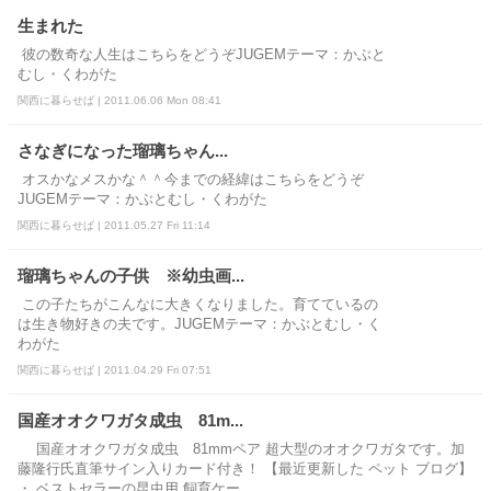
生まれた
彼の数奇な人生はこちらをどうぞJUGEMテーマ：かぶと
むし・くわがた
関西に暮らせば | 2011.06.06 Mon 08:41
さなぎになった瑠璃ちゃん...
オスかなメスかな＾＾今までの経緯はこちらをどうぞ
JUGEMテーマ：かぶとむし・くわがた
関西に暮らせば | 2011.05.27 Fri 11:14
瑠璃ちゃんの子供 ※幼虫画...
この子たちがこんなに大きくなりました。育てているの
は生き物好きの夫です。JUGEMテーマ：かぶとむし・く
わがた
関西に暮らせば | 2011.04.29 Fri 07:51
国産オオクワガタ成虫 81m...
国産オオクワガタ成虫 81mmペア 超大型のオオクワガタです。加
藤隆行氏直筆サイン入りカード付き！ 【最近更新した ペット ブログ】
・ ベストセラーの昆虫用 飼育ケー...