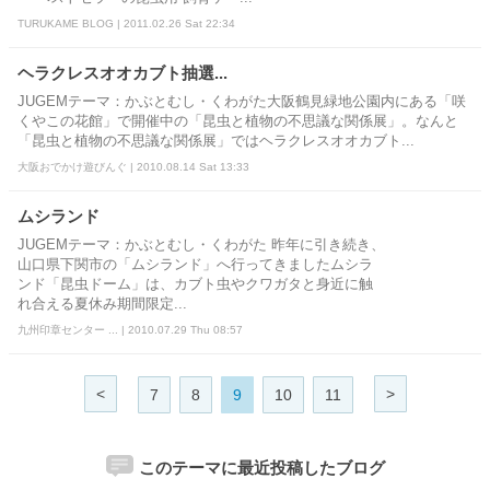
TURUKAME BLOG | 2011.02.26 Sat 22:34
ヘラクレスオオカブト抽選...
JUGEMテーマ：かぶとむし・くわがた大阪鶴見緑地公園内にある「咲
くやこの花館」で開催中の「昆虫と植物の不思議な関係展」。なんと
「昆虫と植物の不思議な関係展」ではヘラクレスオオカブト...
大阪おでかけ遊びんぐ | 2010.08.14 Sat 13:33
ムシランド
JUGEMテーマ：かぶとむし・くわがた 昨年に引き続き、
山口県下関市の「ムシランド」へ行ってきましたムシラ
ンド「昆虫ドーム」は、カブト虫やクワガタと身近に触
れ合える夏休み期間限定...
九州印章センター ... | 2010.07.29 Thu 08:57
<
>
7
8
9
10
11
このテーマに最近投稿したブログ