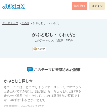
[pear_error: message="Success" code=0 mode=return level=notice
prefix="" info=""]
無料登録
ログイン
テーマトップ
その他
かぶとむし・くわがた
かぶとむし・くわがた
このテーマのついた記事：155件
このテーマに投稿された記事
かぶとむし探し☆
さて、ここは、どこでしょう？オーストラリアのブッシ
ュみたいですが実は、我が家から、ちょっぴりだけ車を
走らせた近所です～そして、これは朝4時台の写真です
が、3時台に来るとかぶとむし...
Sweet home!! | 2011.07.01 Fri 10:54