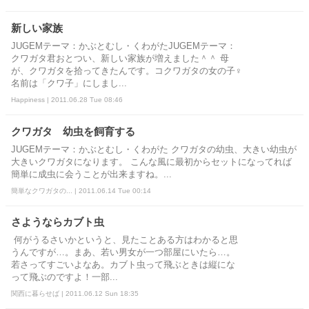
新しい家族
JUGEMテーマ：かぶとむし・くわがたJUGEMテーマ：
クワガタ君おとつい、新しい家族が増えました＾＾ 母
が、クワガタを拾ってきたんです。コクワガタの女の子♀
名前は「クワ子」にしまし...
Happiness | 2011.06.28 Tue 08:46
クワガタ 幼虫を飼育する
JUGEMテーマ：かぶとむし・くわがた クワガタの幼虫、大きい幼虫が
大きいクワガタになります。 こんな風に最初からセットになってれば
簡単に成虫に会うことが出来ますね。...
簡単なクワガタの... | 2011.06.14 Tue 00:14
さようならカブト虫
何がうるさいかというと、見たことある方はわかると思
うんですが…。まあ、若い男女が一つ部屋にいたら…。
若さってすごいよなあ。カブト虫って飛ぶときは縦にな
って飛ぶのですよ！一部...
関西に暮らせば | 2011.06.12 Sun 18:35