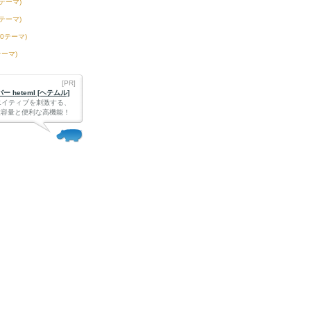
3テーマ)
6テーマ)
50テーマ)
テーマ)
[PR]
 heteml [ヘテムル]
エイティブを刺激する、
Bの大容量と便利な高機能！