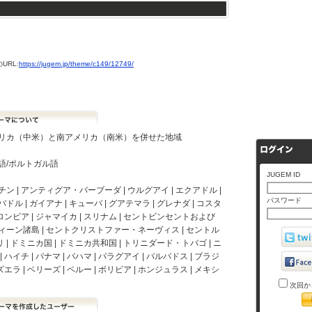
URL:
https://jugem.jp/theme/c149/12749/
リカ（中米）と南アメリカ（南米）を併せた地域
語/ポルトガル語
JUGEM ID
ン | アンティグア・バーブーダ | ウルグアイ | エクアドル |
パスワード
ドル | ガイアナ | キューバ | グアテマラ | グレナダ | コスタ
コロンビア | ジャマイカ | スリナム | セントビンセントおよび
ィーン諸島 | セントクリストファー・ネーヴィス | セントル
チリ | ドミニカ国 | ドミニカ共和国 | トリニダード・トバゴ | ニ
 ハイチ | パナマ | バハマ | パラグアイ | バルバドス | ブラジ
ズエラ | ベリーズ | ペルー | ボリビア | ホンジュラス | メキシ
次回か