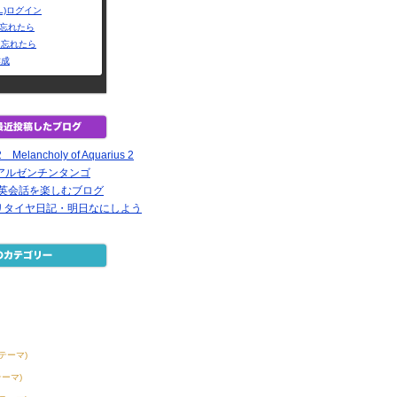
L)ログイン
Dを忘れたら
を忘れたら
作成
lancholy of Aquarius 2
i のアルゼンチンタンゴ
で英会話を楽しむブログ
リタイヤ日記・明日なにしよう
2テーマ)
テーマ)