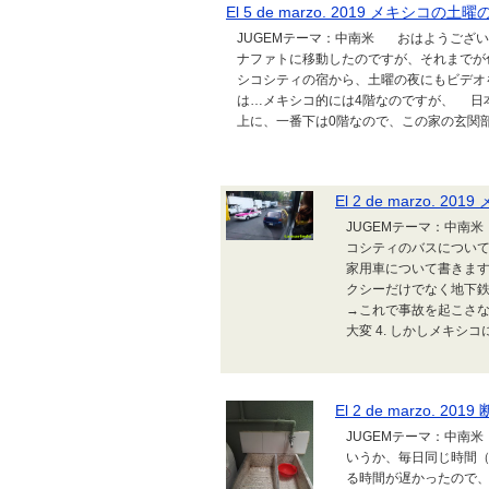
El 5 de marzo. 2019 メキシ
JUGEMテーマ：中南米 おはようござ
ナファトに移動したのですが、それまで
シコシティの宿から、土曜の夜にもビデ
は…メキシコ的には4階なのですが、 日
上に、一番下は0階なので、この家の玄関部分
El 2 de marzo. 
JUGEMテーマ：中南米 昨日（h
コシティのバスについ
家用車について書きます
クシーだけでなく地下鉄
→これで事故を起こさな
大変 4. しかしメキシ
El 2 de marzo. 
JUGEMテーマ：中南米
いうか、毎日同じ時間（
る時間が遅かったので