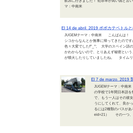
飲みに行きました！ 犯罪率が高い国と言い
マ：中南米
El 14 de abril. 2019 ポポカテペト
JUGEMテーマ：中南米 こんばんは！
シコからなんとか無事に帰ってきたのです
色々大変でしたf^_^; 大学のスペイン
かわからないので、とりあえず秘密とい
が噴火したりしていましたね。 タイムリー
El 7 de marzo. 2
JUGEMテーマ：中南米
の学校で1年間日本語
で、もう一人はその彼
うにしてくれて、良か
るには2種類のバスがあるとお伝え
eid=21） その一つ、