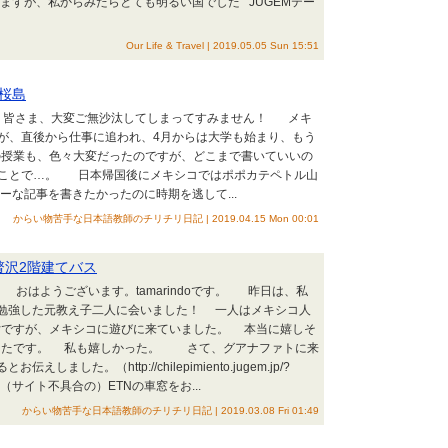
ますが、私からみたらとても明るい国でした JUGEMテー
Our Life & Travel | 2019.05.05 Sun 15:51
ルと桜島
 皆さま、大変ご無沙汰してしまってすみません！ メキ
が、直後から仕事に追われ、4月からは大学も始まり、もう
語の授業も、色々大変だったのですが、どこまで書いていいの
うことで…。 日本帰国後にメキシコではポポカテペトル山
な記事を書きたかったのに時期を逃して...
からい物苦手な日本語教師のチリチリ日記 | 2019.04.15 Mon 00:01
019 贅沢2階建てバス
 おはようございます。tamarindoです。 昨日は、私
を勉強した元教え子二人に会いました！ 一人はメキシコ人
女ですが、メキシコに遊びに来ていました。 本当に嬉しそ
ったです。 私も嬉しかった。 さて、グアナファトに来
しました。（http://chilepimiento.jugem.jp/?
（サイト不具合の）ETNの車窓をお...
からい物苦手な日本語教師のチリチリ日記 | 2019.03.08 Fri 01:49