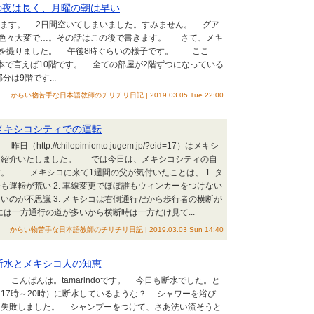
コの土曜の夜は長く、月曜の朝は早い
います。 2日間空いてしまいました。すみません。 グア
が色々大変で…。その話はこの後で書きます。 さて、メキ
オを撮りました。 午後8時ぐらいの様子です。 ここ
本で言えば10階です。 全ての部屋が2階ずつになっている
は9階です...
からい物苦手な日本語教師のチリチリ日記 | 2019.03.05 Tue 22:00
2019 メキシコシティでの運転
ttp://chilepimiento.jugem.jp/?eid=17）はメキシ
て紹介いたしました。 では今日は、メキシコシティの自
。 メキシコに来て1週間の父が気付いたことは、 1. タ
も運転が荒い 2. 車線変更でほぼ誰もウィンカーをつけない
いのが不思議 3. メキシコは右側通行だから歩行者の横断が
コには一方通行の道が多いから横断時は一方だけ見て...
からい物苦手な日本語教師のチリチリ日記 | 2019.03.03 Sun 14:40
2019 断水とメキシコ人の知恵
 こんばんは。tamarindoです。 今日も断水でした。と
17時～20時）に断水しているような？ シャワーを浴び
、失敗しました。 シャンプーをつけて、さあ洗い流そうと