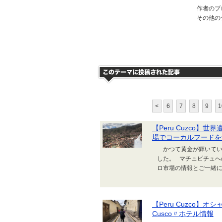
作者のブ
その他の
<
6
7
8
9
1
【Peru Cuzco】世
場でコーカルフードを
かつて黄金が輝いていた
した。 マチュピチュへ
ロ市場の情報とご一緒に
【Peru Cuzco】オシ
Cusco〃ホテル情報