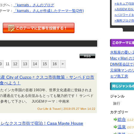
»セキュア(SS
ログへ：
「karnats」さんのブログ
»JUGEM I
テーマ：
「karnats」さんが作成したテーマ一覧(2件)
»パスワード
»無料ブログ
水瓶座の憂い 2 Me
Mac y Mar
0
11
12
13
14
15
16
>
DMM英会話
元保険マンの
セブ島工房
界遺産 City of Cuzco〃クスコ市街散策・サンペドロ市
食べよう！
インカ帝国の首都 1983年、世界文化遺産に登録されま
の通過点でもある街並みもとっても魅力的です！ サンペド
ジャンル
参考して下さい。 JUGEMテーマ：中南米
旅行
Our Life & Travel | 2019.05.27 Mon 14:22
カテゴリー
総合
(11
ャレなクスコ市街で宿泊！Casa Mayte House
温泉
(32