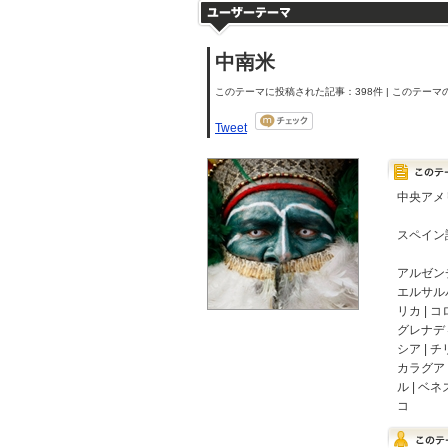
中南米
このテーマに投稿された記事：398件 | このテーマの
Tweet
中央アメ
スペイン
アルゼンチ
エルサルバ
リカ | 
グレナデ
シア | 
カラグア |
ル | ベネ
コ