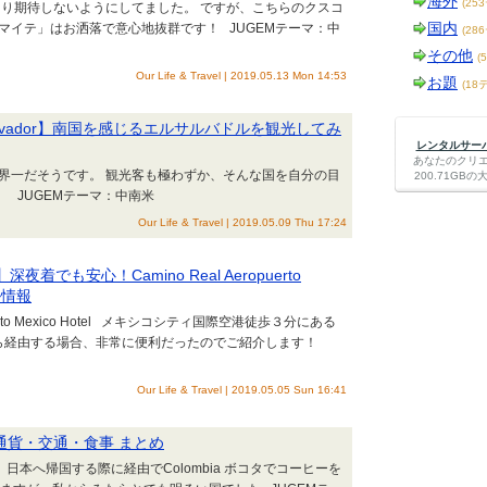
海外
(25
り期待しないようにしてました。 ですが、こちらのクスコ
国内
 マイテ」はお洒落で意心地抜群です！ JUGEMテーマ：中
(28
その他
(
Our Life & Travel | 2019.05.13 Mon 14:53
お題
(18
San Salvador】南国を感じるエルサルバドルを観光してみ
レンタルサーバー
あなたのクリ
犯罪率世界一だそうです。 観光客も極わずか、そんな国を自分の目
200.71G
 JUGEMテーマ：中南米
Our Life & Travel | 2019.05.09 Thu 17:24
ity】深夜着でも安心！Camino Real Aeropuerto
テル情報
puerto Mexico Hotel メキシコシティ国際空港徒歩３分にある
から経由する場合、非常に便利だったのでご紹介します！
Our Life & Travel | 2019.05.05 Sun 16:41
観光・通貨・交通・食事 まとめ
ombia 日本へ帰国する際に経由でColombia ボコタでコーヒーを