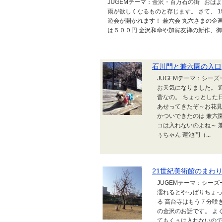
JUGEMテーマ：金沢・百万石の街 おは
雨が欲しくなるものと存じます。 さて、 19
遊会が開かれます！ 兼六会 丸六さまの企
は５００円 金沢和傘や加賀友禅の新作、御影
石川門と兼六園の入口
JUGEMテーマ：シーズ
お天気になりました。 
蕾なの。 ちょっとした
あせってきたぞ～お花見
かついできたのは 兼六
コは入れないのよね～ 
ぅちゃん 蓮池門（...
21世紀美術館のまわ
JUGEMテーマ：シーズ
濡れるとやっぱりちょっ
る 高台寺はもう７分咲
の金沢のお話です。 よ
てもくぅは入れないので