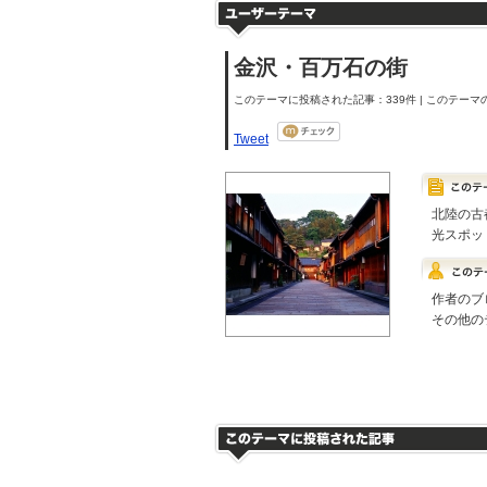
金沢・百万石の街
このテーマに投稿された記事：339件 | このテーマの
Tweet
北陸の古
光スポッ
作者のブ
その他の