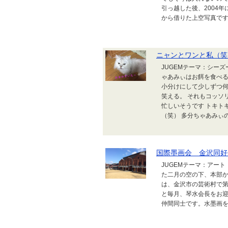
引っ越した後、2004
から借りた上空写真です。
ニャンとワンと私（笑
JUGEMテーマ：シーズ
ゃあみぃはお餌を食べる
小分けにして少しずつ何
笑える。 それもコッソ
忙しいそうです トキト
（笑） 多分ちゃあみぃ
国際墨画会 金沢同好
JUGEMテーマ：アー
た二月の空の下、本部
は、金沢市の芸術村で第
と毎月、琴水会長をお
仲間同士です。水墨画