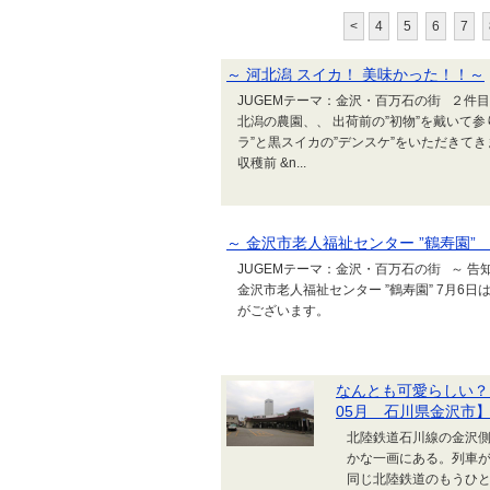
<
4
5
6
7
～ 河北潟 スイカ！ 美味かった！！～
JUGEMテーマ：金沢・百万石の街 ２件
北潟の農園、、 出荷前の”初物”を戴いて参
ラ”と黒スイカの”デンスケ”をいただきて
収穫前 &n...
～ 金沢市老人福祉センター ”鶴寿園”
JUGEMテーマ：金沢・百万石の街 ～ 
金沢市老人福祉センター ”鶴寿園” 7月6
がございます。
なんとも可愛らしい？
05月 石川県金沢市
北陸鉄道石川線の金沢
かな一画にある。列車
同じ北陸鉄道のもうひ