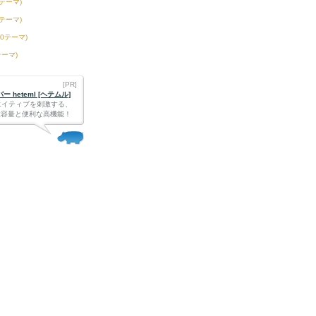
3テーマ)
6テーマ)
50テーマ)
テーマ)
[PR]
 heteml [ヘテムル]
エイティブを刺激する、
Bの大容量と便利な高機能！