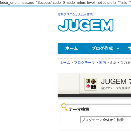
[pear_error: message="Success" code=0 mode=return level=notice prefix="" info=""
無料ブログをかんたん作成
ホーム
>
ブログテーマ
>
国内
>
金沢・百万石