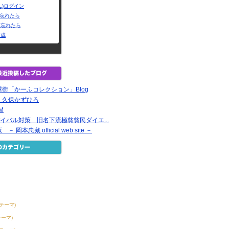
L)ログイン
Dを忘れたら
を忘れたら
作成
街「かーふコレクション」Blog
 久保かずひろ
EM
イバル対策 旧名下流極貧貧民ダイエ...
岡本忠藏 official web site －
2テーマ)
テーマ)