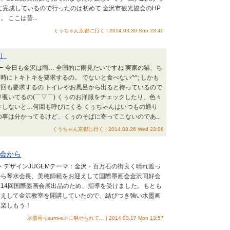
年に完成しているので行ったのは初めて 金沢市観光協会のHP
 ここは昔...
くうちゃん京都に行く | 2014.03.30 Sun 23:40
）
ー 今日も金沢は雨… 全国的に雨見たいですね 実家の猫、ち
時にトキトキを要求するの。 でないと食べない^^; しかも
回も要求するの トイレやお風呂から出ると待っているので
リ覗いてるの(⌒▽⌒) くぅのお洋服をチェックしたり、色々
キしないと…何回も呼びにくる くぅちゃんはいつもの通り
の事は分かってるけど、くぅのそばに寄ってこないのであ...
くうちゃん京都に行く | 2014.03.26 Wed 23:06
会から
ト・デザインJUGEMテーマ：金沢・百万石の街良く晴れ渡っ
から琴水会長、美穂師範をお迎えして国際墨画会金沢同好会
14回国際墨画会展出品のため、指導を受けました。もとも
迎えして金沢教室を開講していたので、結びつき強い水墨画
を楽しもう！
水墨画≪sumi-e≫に魅せられて… | 2014.03.17 Mon 13:57