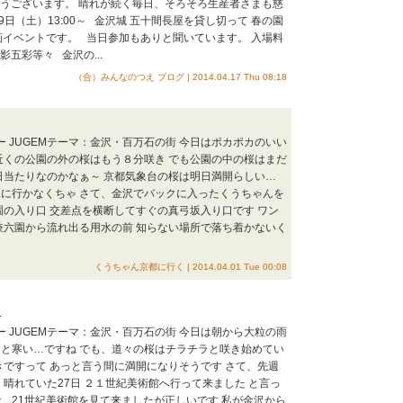
ようございます。 晴れが続く毎日、そろそろ生産者さまも慈
日（土）13:00～ 金沢城 五十間長屋を貸し切って 春の園
画イベントです。 当日参加もありと聞いています。 入場料
五彩等々 金沢の...
（合）みんなのつえ ブログ | 2014.04.17 Thu 08:18
ー JUGEMテーマ：金沢・百万石の街 今日はポカポカのいい
近くの公園の外の桜はもう８分咲き でも公園の中の桜はまだ
日当たりなのかなぁ～ 京都気象台の桜は明日満開らしい…
に行かなくちゃ さて、金沢でバックに入ったくうちゃんを
園の入り口 交差点を横断してすぐの真弓坂入り口です ワン
兼六園から流れ出る用水の前 知らない場所で落ち着かないく
くうちゃん京都に行く | 2014.04.01 Tue 00:08
り
ー JUGEMテーマ：金沢・百万石の街 今日は朝から大粒の雨
と寒い…ですね でも、道々の桜はチラチラと咲き始めてい
きですって あっと言う間に満開になりそうです さて、先週
く晴れていた27日 ２１世紀美術館へ行って来ました と言っ
、21世紀美術館を見て来ましたが正しいです 私が金沢から