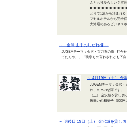
んとも可愛らしい？雰
■□■□■□■□■□■□■□■□■
とりで1泊から泊まれる
プセルホテルから完全
大浴場のあるビジネスホテ
～ 金澤 山手のしだれ櫻 ～
JUGEMテーマ：金沢・百万石の街 
てたんや。。 ”桃李もの言わざれども下自
～ 4月19日（土） 
JUGEMテーマ：金沢
れ、久々の慈雨です。 さ
（土） 金沢城を貸し切
振舞いの和菓子 500円
～ 明後日 19日（土） 金沢城を貸し