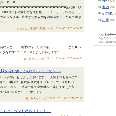
海外
(25
囲気。Ｐ Ｒ
国内
□■□■□■□■□■□■□■□■□■□■□■□■□■□■□■□■□■□■□■金沢市 ひ
(28
 3,000円以下の激安宿を大特集 ドミトリー，相部屋，カ
その他
(
個室のシングル・和室まで激安宿を満載金沢市 写真で選ぶ
お題
(18
ル・...
まちおこし編集長の取材ノート | 2014.05.22 Thu 06:45
レンタルサーバー
あなたのクリ
200.71G
打合せ前にふと。。 山手に行った途中路。。 まだ咲い
ら蹊を成す” ニュアンスがよく伝わります！
（合）みんなのつえ ブログ | 2014.04.22 Tue 16:51
金沢城を貸し切ってのイベント その２ ～
・百万石の街 おはようございます。 天気予報も見事に外
て、明日の 兼六会 丸六さま プレゼンツ ”4月19日
ってのイベント” 準備で車で金沢城へ出陣します（夕方）
の入城にお茶とついて参ります。 ...
（合）みんなのつえ ブログ | 2014.04.18 Fri 07:17
切ってのイベントがあります！ ～