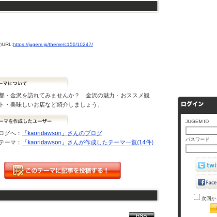
URL:
https://jugem.jp/theme/c150/10247/
都・金沢を訪れてみませんか？ 金沢の魅力・おススメ観
ト・美味しいお店など紹介しましょう。
JUGEM ID
ログへ：
「kaoridawson」さんのブログ
パスワード
テーマ：
「kaoridawson」さんが作成したテーマ一覧(14件)
次回か