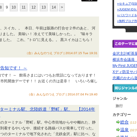
»セキュア(SS
8
9
10
11
12
13
14
>
»JUGEM I
»パスワード
»無料ブログ
目、スイカ。。 本日、午前は販路の打合せ２件のあと、 河
りました。 美味い！ 冷えてて美味しかった。。 ”味キラ
きました。 これ、”トロ”に見える。。 黒スイカはこちら！
（合）みんなのつえ ブログ | 2014.07.15 Tue 19:31
金沢主計町茶屋
横浜市会議員
My First JUG
 告知です！ ～
Xディ防災サバ
告知です！ ～ 館長さまにはいつもお世話になっております！
忠藏のかわら版 － 
日は市民開放デーです！！ お近くの方は是非！ いろいろ催し
（合）みんなのつえ ブログ | 2014.07.04 Fri 19:40
ジャンル
旅行
ターミナル駅、北陸鉄道「野町」駅。 【2014年
】
カテゴリー
総合
側のターミナル「野町」駅。中心市街地からやや離れた、静
(11
が到着するやいなや、接続する路線バスが発車して行った。
温泉
(32
とつのターミナルで地下化された「北鉄金沢」駅に比べ、な