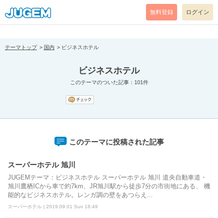
[pear_error: message="Success" code=0 mode=return level=notice
prefix="" info=""]
無料登録
ログイン
テーマトップ
国内
ビジネスホテル
ビジネスホテル
このテーマのついた記事：101件
このテーマに投稿された記事
スーパーホテル 旭川
JUGEMテーマ：ビジネスホテル スーパーホテル 旭川 道央自動車道・
旭川鷹栖ICから車で約7km、JR旭川駅から徒歩7分の市街地にある、 機
能的なビジネスホテル。レンガ調の壁をあつらえ...
スーパーホテル | 2019.09.01 Sun 18:49