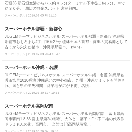
石垣36 新石垣空港からバス約４５分ターミナル下車徒歩約６分。車で
約３０分。 周辺の観光スポット 宮良殿内...
スーパーホテル | 2019.07.05 Fri 11:10
スーパーホテル那覇・新都心
JUGEMテーマ：ビジネスホテル スーパーホテル那覇・新都心 沖縄県
那覇市おもろまち4丁目16番27号 琉球王国の首都・首里の貿易港として
古くから栄えた都市、沖縄県那覇市。 ゆいレ...
スーパーホテル | 2019.07.03 Wed 10:47
スーパーホテル沖縄・名護
JUGEMテーマ：ビジネスホテル スーパーホテル沖縄・名護 沖縄県名
護市宮里1018番地 沖縄県北の中心都市、九州・沖縄サミットも開催さ
れ、国と県の出先機関、商業地が広がる街、名護...
スーパーホテル | 2019.06.30 Sun 19:53
スーパーホテル高岡駅南
JUGEMテーマ：ビジネスホテル スーパーホテル高岡駅南 富山県高
岡市駅南1-8-36 富山県第2の都市、大仏と、藤子・F・不二雄の代表作
ドラえもんの街、高岡市。 当館はJR高岡駅瑞龍...
スーパーホテル | 2019.06.29 Sat 19:48