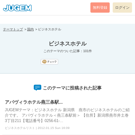
[pear_error: message="Success" code=0 mode=return level=notice
prefix="" info=""]
無料登録
ログイン
テーマトップ
国内
ビジネスホテル
ビジネスホテル
このテーマのついた記事：101件
このテーマに投稿された記事
アパヴィラホテル燕三条駅...
JUGEMテーマ：ビジネスホテル 新潟県 燕市のビジネスホテルのご紹
介です。 アパヴィラホテル＜燕三条駅前＞ 【住所】新潟県燕市井土巻
3丁目211【電話番号】0256-61-...
ビジネスホテルリスト | 2012.01.15 Sun 16:09