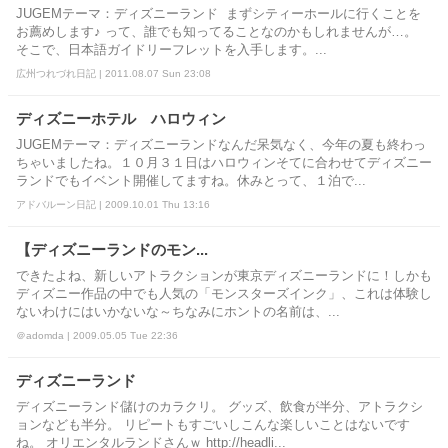
JUGEMテーマ：ディズニーランド まずシティーホールに行くことを
お薦めします♪ って、誰でも知ってることなのかもしれませんが…。
そこで、日本語ガイドリーフレットを入手します。...
広州つれづれ日記 | 2011.08.07 Sun 23:08
ディズニーホテル ハロウィン
JUGEMテーマ：ディズニーランドなんだ呆気なく、今年の夏も終わっ
ちゃいましたね。１０月３１日はハロウィンそてに合わせてディズニー
ランドでもイベント開催してますね。休みとって、１泊で...
アドバルーン日記 | 2009.10.01 Thu 13:16
【ディズニーランドのモン...
できたよね、新しいアトラクションが東京ディズニーランドに！しかも
ディズニー作品の中でも人気の「モンスターズインク」、これは体験し
ないわけにはいかないな～ちなみにホントの名前は、...
＠adomda | 2009.05.05 Tue 22:36
ディズニーランド
ディズニーランド儲けのカラクリ。 グッズ、飲食が半分、アトラクシ
ョンなども半分。 リピートもすごいしこんな楽しいことはないです
ね。 オリエンタルランドさんｗ http://headli...