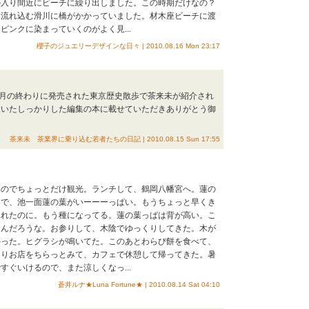
の入り間近にビーチに繰り出しました。この時期だけなの？
に流れ込む滑川に橋がかかっていました。材木座ビーチに渡
ピンクに染まっていくのがよく見...
櫻子のジュエリーデザインな日々 | 2010.08.16 Mon 23:17
 先月の終わりに発売された東京歴史散歩で茶来未が紹介され
置いたしっかりした編集の本に載せていただきありがとう御
茶来未 茶業界に乗り込む若者たちの日記 | 2010.08.15 Sun 17:55
いのでちょっとだけ観光。ランチして、鶴岡八幡宮へ。蓮の
けで、池一面蓮の葉がいーーーっぱい。もうちょっと早くき
見れたのに。もう種になってる。蓮の葉っぱは背が高い。こ
るんだろうな。お参りして、木陰でゆっくりしてきた。木が
かった。ヒグラシが鳴いてた。このあとわらび餅を食べて、
たりお店をちらっとみて、カフェで休憩して帰ってきた。暑
すぐいけるので、また涼しくなっ...
蒼井ルナ★Luna Fortune★ | 2010.08.14 Sat 04:10