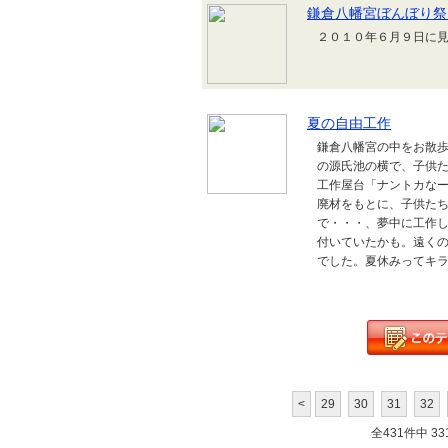
鎌倉八幡宮ぼんぼり祭
２０１０年６月９日に見
夏の自由工作
鎌倉八幡宮の中をお散
の源氏池の横で、子供
工作屋台「ナントカな
廃材をもとに、子供た
で・・・、夢中に工作
付いていたかも。遠く
でした。夏休みってキラキ
<
29
30
31
32
全431件中 331