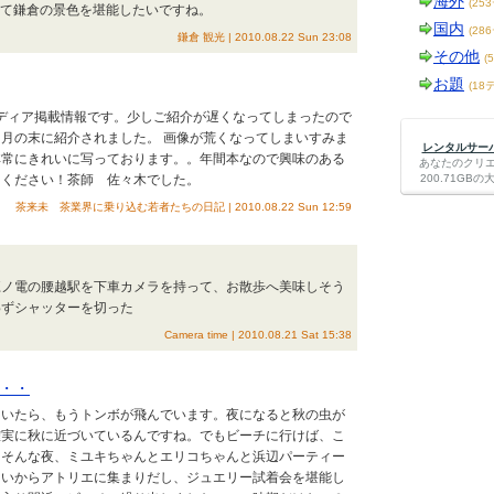
海外
(25
けて鎌倉の景色を堪能したいですね。
国内
(28
鎌倉 観光 | 2010.08.22 Sun 23:08
その他
(
お題
(18
メディア掲載情報です。少しご紹介が遅くなってしまったので
月の末に紹介されました。 画像が荒くなってしまいすみま
レンタルサーバー
非常にきれいに写っております。。年間本なので興味のある
あなたのクリ
てください！茶師 佐々木でした。
200.71G
茶来未 茶業界に乗り込む若者たちの日記 | 2010.08.22 Sun 12:59
 江ノ電の腰越駅を下車カメラを持って、お散歩へ美味しそう
わずシャッターを切った
Camera time | 2010.08.21 Sat 15:38
・・
ていたら、もうトンボが飛んでいます。夜になると秋の虫が
確実に秋に近づいているんですね。でもビーチに行けば、こ
！そんな夜、ミユキちゃんとエリコちゃんと浜辺パーティー
らいからアトリエに集まりだし、ジュエリー試着会を堪能し