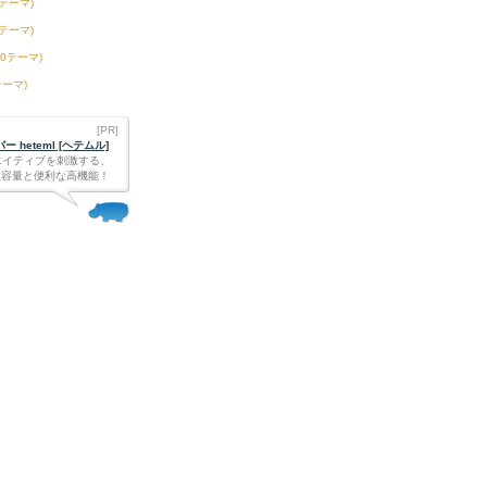
3テーマ)
6テーマ)
50テーマ)
テーマ)
[PR]
 heteml [ヘテムル]
エイティブを刺激する、
Bの大容量と便利な高機能！