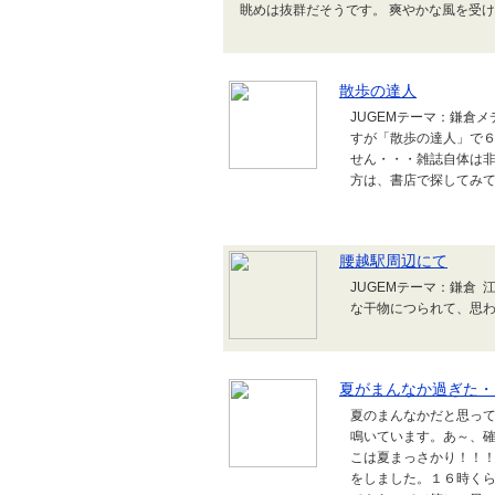
眺めは抜群だそうです。 爽やかな風を受
散歩の達人
JUGEMテーマ：鎌倉
すが「散歩の達人」で６
せん・・・雑誌自体は
方は、書店で探してみ
腰越駅周辺にて
JUGEMテーマ：鎌倉
な干物につられて、思
夏がまんなか過ぎた・
夏のまんなかだと思っ
鳴いています。あ～、
こは夏まっさかり！！
をしました。１６時く