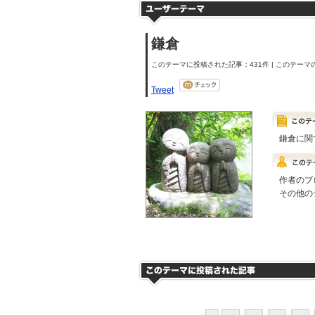
鎌倉
このテーマに投稿された記事：431件 | このテーマの
Tweet
鎌倉に関
作者のブ
その他の