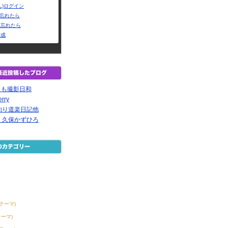
L)ログイン
Dを忘れたら
を忘れたら
作成
今日も撮影日和
rry
釣り道楽日記他
 久保かずひろ
2テーマ)
テーマ)