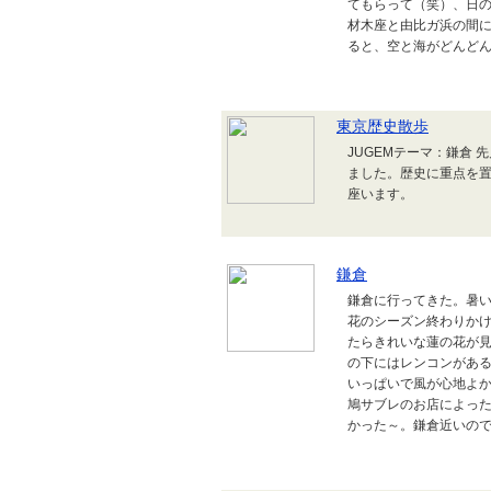
てもらって（笑）、日
材木座と由比ガ浜の間
ると、空と海がどんどん
東京歴史散歩
JUGEMテーマ：鎌倉
ました。歴史に重点を
座います。
鎌倉
鎌倉に行ってきた。暑
花のシーズン終わりか
たらきれいな蓮の花が
の下にはレンコンがあ
いっぱいで風が心地よ
鳩サブレのお店によっ
かった～。鎌倉近いので