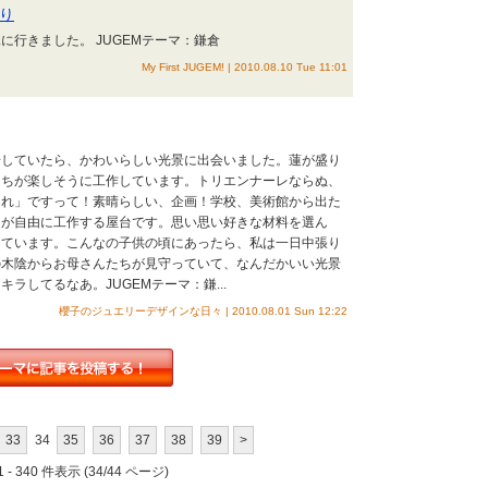
り
に行きました。 JUGEMテーマ：鎌倉
My First JUGEM! | 2010.08.10 Tue 11:01
歩していたら、かわいらしい光景に出会いました。蓮が盛り
たちが楽しそうに工作しています。トリエンナーレならぬ、
ーれ」ですって！素晴らしい、企画！学校、美術館から出た
ちが自由に工作する屋台です。思い思い好きな材料を選ん
しています。こんなの子供の頃にあったら、私は一日中張り
の木陰からお母さんたちが見守っていて、なんだかいい光景
ラしてるなあ。JUGEMテーマ：鎌...
櫻子のジュエリーデザインな日々 | 2010.08.01 Sun 12:22
33
34
35
36
37
38
39
>
 - 340 件表示 (34/44 ページ)