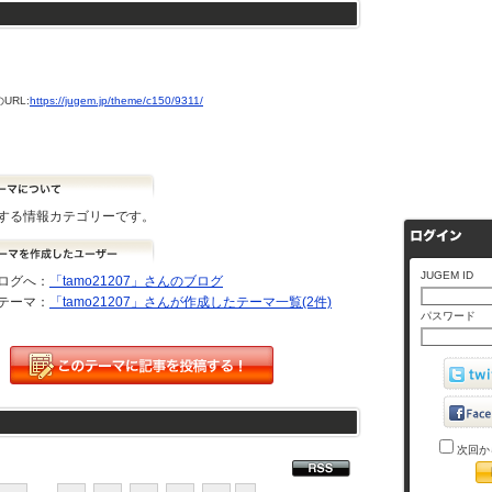
URL:
https://jugem.jp/theme/c150/9311/
する情報カテゴリーです。
JUGEM ID
ログへ：
「tamo21207」さんのブログ
テーマ：
「tamo21207」さんが作成したテーマ一覧(2件)
パスワード
次回か