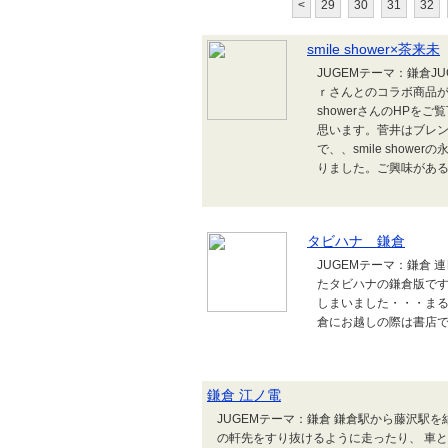
<
29
30
31
32
smile shower×茶来未
JUGEMテーマ：鎌倉J
ｒさんとのコラボ商品が
showerさんのHP
思います。菅井はブレ
で、、smile sho
りました。ご興味があ
タビハナ 鎌倉
JUGEMテーマ：鎌倉
たタビハナの鎌倉版で
しまいました・・・まる
倉にお越しの際は書店
鎌倉 江ノ電
JUGEMテーマ：鎌倉 鎌倉駅から藤沢駅
の軒先をすり抜けるように走ったり、 車