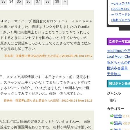
33
34
35
36
37
38
39
>
»セキュア(SS
»JUGEM I
»パスワード
»無料ブログ
UGEMテーマ：ハーブ 西鎌倉のサロン ｓｍｉｌｅｓｈｏｗｅ
出来上がりました。詳細はリンクを貼りましたのでsmile
をご覧下さい！同じ鎌倉同士ということでコラボできてうれしく
ンドするときにコンセプトを固めないと上手くいかないの
werの永原さんはご要望をしっかり伝えてくださる方で本当に助か
る方は是非お試し下さい。
mochikoの
茶来未 茶業界に乗り込む若者たちの日記 | 2010.08.26 Thu 16:17
Leaf Moon Che
あおちゃんの
横浜市会議員
天天散歩
 連日、メディア掲載情報です！本日はチョット前に発売され
す。スキャンが上手くいかなくてまたしてもチョットずれて
まる1ページで紹介していただきました！年間本なので鎌
でチャックしてみてくださいね。茶師 佐々木でした。
ジャンル
旅行
茶来未 茶業界に乗り込む若者たちの日記 | 2010.08.23 Mon 18:13
カテゴリー
総合
(11
を結ぶ江ノ電は 観光の定番スポットともいえますねー。 民家
温泉
(32
と並走する路面区間もありますね。 稲村ヶ崎駅から海沿いの