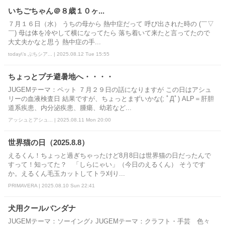
いちごちゃん＠８歳１０ヶ...
７月１６日（水） うちの母から 熱中症だって 呼び出された時の (￣▽
￣) 母は体を冷やして横になってたら 落ち着いて来たと言ってたので
大丈夫かなと思う 熱中症の手...
today\'s ぷちシア... | 2025.08.12 Tue 15:55
ちょっとプチ避暑地へ・・・・
JUGEMテーマ：ペット ７月２９日の話になりますが この日はアシュ
リーの血液検査日 結果ですが、ちょっとまずいかな(; ﾟДﾟ) ALP＝肝胆
道系疾患、内分泌疾患、腫瘍、幼若など...
アッシュとアシュ... | 2025.08.11 Mon 20:00
世界猫の日（2025.8.8）
えるくん！ちょっと過ぎちゃったけど8月8日は世界猫の日だったんで
すって！知ってた？ 「しらにゃい」（今日のえるくん） そうです
か。えるくん毛玉カットしてトラ刈り...
PRIMAVERA | 2025.08.10 Sun 22:41
犬用クールバンダナ
JUGEMテーマ：ソーイング♪ JUGEMテーマ：クラフト・手芸 色々