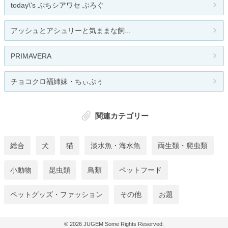
today\'s ぷちシアワセ ぶろぐ
アッシュとアシュリーと気ままな飼...
PRIMAVERA
チョコクロ福姉妹・ちぃぷぅ
関連カテゴリー
総合
犬
猫
淡水魚・海水魚
両生類・爬虫類
小動物
昆虫類
鳥類
ペットフード
ペットグッズ・ファッション
その他
お題
© 2026
JUGEM
Some Rights Reserved.