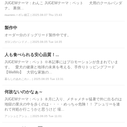
JUGEMテーマ：わんこ JUGEMテーマ：ペット 犬用のクールバンダ
ナ。 裏側...
risamimi ハギレ細工 | 2025.08.07 Thu 15:43
製作中
オーダー分のドッグリード製作中です。
ガロンのハンドメ... | 2025.08.05 Tue 14:35
人も食べられる安心品質！...
JUGEMテーマ：ペット ※本記事にはプロモーションが含まれていま
す。 愛犬の健康と地球の未来を考える、手作りトッピングフード
【WelMo】 大切な家族の...
暮らしのあれこれ♪... | 2025.08.05 Tue 13:31
何故ないのかなぁ～
JUGEMテーマ：ペット ８月に入り、メチャメチャ猛暑で外に出るのは
地獄の業火の中を歩くのは・・・・めっちゃ危険！！ アシュリーを連
れて何処か行こうかと思うけど 場...
アッシュとアシュ... | 2025.08.05 Tue 11:01