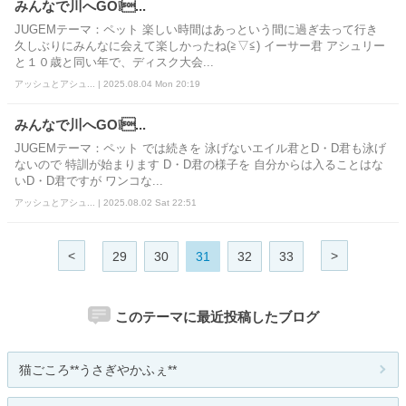
みんなで川へGO❕...
JUGEMテーマ：ペット 楽しい時間はあっという間に過ぎ去って行き
久しぶりにみんなに会えて楽しかったね(≧▽≦) イーサー君 アシュリー
と１０歳と同い年で、ディスク大会...
アッシュとアシュ... | 2025.08.04 Mon 20:19
みんなで川へGO❕...
JUGEMテーマ：ペット では続きを 泳げないエイル君とD・D君も泳げ
ないので 特訓が始まります D・D君の様子を 自分からは入ることはな
いD・D君ですが ワンコな...
アッシュとアシュ... | 2025.08.02 Sat 22:51
<
>
29
30
31
32
33
このテーマに最近投稿したブログ
猫ごころ**うさぎやかふぇ**