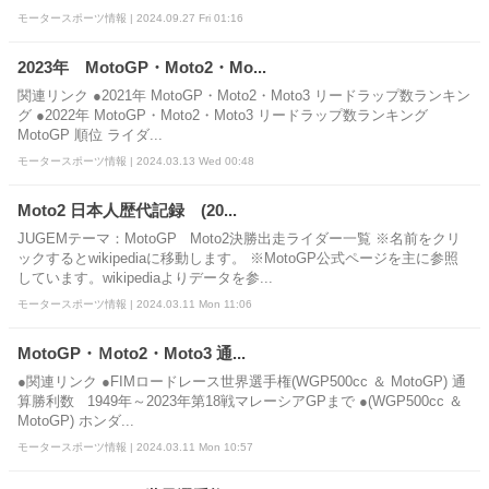
モータースポーツ情報 | 2024.09.27 Fri 01:16
2023年 MotoGP・Moto2・Mo...
関連リンク ●2021年 MotoGP・Moto2・Moto3 リードラップ数ランキン
グ ●2022年 MotoGP・Moto2・Moto3 リードラップ数ランキング
MotoGP 順位 ライダ...
モータースポーツ情報 | 2024.03.13 Wed 00:48
Moto2 日本人歴代記録 (20...
JUGEMテーマ：MotoGP Moto2決勝出走ライダー一覧 ※名前をクリ
ックするとwikipediaに移動します。 ※MotoGP公式ページを主に参照
しています。wikipediaよりデータを参...
モータースポーツ情報 | 2024.03.11 Mon 11:06
MotoGP・Ｍoto2・Moto3 通...
●関連リンク ●FIMロードレース世界選手権(WGP500cc ＆ MotoGP) 通
算勝利数 1949年～2023年第18戦マレーシアGPまで ●(WGP500cc ＆
MotoGP) ホンダ...
モータースポーツ情報 | 2024.03.11 Mon 10:57