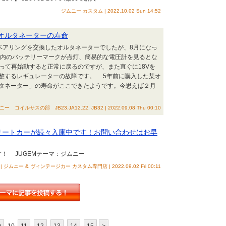
ジムニー カスタム | 2022.10.02 Sun 14:52
要オルタネーターの寿命
月にベアリングを交換したオルタネーターでしたが、8月になっ
内のバッテリーマークが点灯、簡易的な電圧計を見るとな
って再始動すると正常に戻るのですが、また直ぐに18Vを
整するレギュレーターの故障です。 5年前に購入した某オ
タネーター」の寿命がここできたようです。今思えば２月
ルサスの部 JB23.JA12.22. JB32 | 2022.09.08 Thu 00:10
プリートカーが続々入庫中です！お問い合わせはお早
！ JUGEMテーマ：ジムニー
| ジムニー & ヴィンテージカー カスタム専門店 | 2022.09.02 Fri 00:11