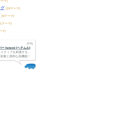
テーマ)
ング
(18テーマ)
ブ
(9テーマ)
61テーマ)
ーマ)
[PR]
 heteml [ヘテムル]
エイティブを刺激する、
Bの大容量と便利な高機能！