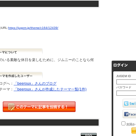
URL:
https://jugem.jp/theme/c164/12439/
のいる素敵な休日を楽しむために、ジムニーのことなら何
JUGEM ID
ログへ：
「beeroux」さんのブログ
パスワード
テーマ：
「beeroux」さんが作成したテーマ一覧(1件)
次回か