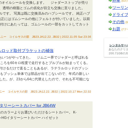
外車
(63
ブのオイルシールを交換します。 ジャダーストップが売り
ツーリ
が、透明の樹脂とゴムの劣化が目立ち交換に至りました。
ルです。 写真は既に交換済みのハブシールです。 純正ハブ
ドライ
正にはゴムシールの他にフェルトが付いていました。以前
その他
(
付けにあたっては、ゴムシールの一部をカットしてカット
お題
(7テ
ルサスの部 JB23.JA12.22. JB32 | 2022.11.05 Sat 23:36
レンタルサーバー
あなたのクリ
ラルロッド取付ブラケットの補強
200.71G
たあいつがやってきた。 ジムニー界でジャダーと呼ばれる
ころを60キロ程度で走行するとブルブルが始まってくる。
付けるだけで直ることもあるが、ラテラルロッドのブッシ
もブッシュ単体では部品が出てこないので、年式の新しい
した。が、23から64に代替えしたので、それも不可能にな
サスの部 JB23.JA12.22. JB32 | 2022.10.17 Mon 22:32
ーシートカバー for JB64W
種のカラーよりお選びいただけるシートカバー。 K-
ンHGイタリーシートカバー ハイゼット