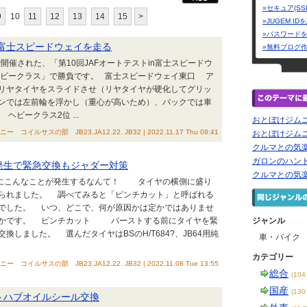
»セキュア(SS
9
10
11
12
13
14
15
>
»JUGEM I
»パスワード
で富士スピードウェイを走る
»無料ブログ
イで開催された、「第10回JAFオートテストin富士スピードウ
ヘビークラス」で勝負です。 富士スピードウェイ東口 ア
リヤタイヤをスライドさせ（リヤタイヤが硬化してグリッ
ンでは左前輪を浮かし（重心が高いため）、バックでは車
ビークラス2位 ...
おとぼけジムニ
ルサスの部 JB23.JA12.22. JB32 | 2022.11.17 Thu 08:41
おとぼけジムニ
クルマとの気
ガロンのハン
ト発生で緊急交換もジャダー対策
クルマとの気
マにこんなことが発生するなんて！ タイヤの横側に盛り
られました。 調べてみると「ピンチカット」と呼ばれる
でした。 いつ、どこで、何が原因かは定かではありませ
確かです。 ピンチカット バーストする前にタイヤを緊
ジャンル
しました。 選んだタイヤはBSのH/T684?、JB64用純
車・バイク
カテゴリー
ルサスの部 JB23.JA12.22. JB32 | 2022.11.08 Tue 13:55
総合
(10
国産
(13
ントハブオイルシール交換