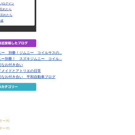
L)ログイン
Dを忘れたら
を忘れたら
作成
ー 別冊！ジムニー コイルサスの...
ー別冊！ スズキジムニー コイル...
楽なお付き合い
ドメイドとアトリエの日常
楽なお付き合い 平和自動車ブログ
4テーマ)
0テーマ)