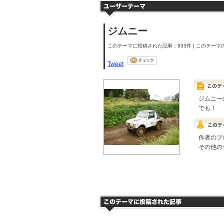
ジムニー
このテーマに投稿された記事：933件 | このテーマの
Tweet
ジムニー
でも！
作者のブ
その他の