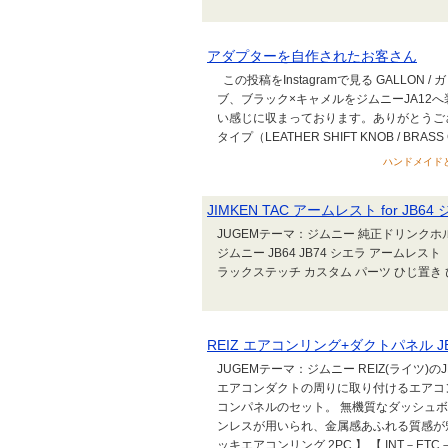
アダプターを自作されたお客さん
この投稿をInstagramで見る GALLON /
ブ、ブラック×キャメルをジムニーJA12
い感じに収まっております。ありがとうござ
タイプ（LEATHER SHIFT KNOB / BRASS C
ハンドメイドとア
JIMKEN TAC アームレスト for JB64
JUGEMテーマ：ジムニー 純正ドリンク
ジムニー JB64 JB74 シエラ アームレ
ラックステッチ カスタム パーツ ひじ置き
REIZ エアコンリング+ダクトパネル J
JUGEMテーマ：ジムニー REIZ(ライツ
エアコンダクトの周りに取り付けるエアコ
コンパネルのセット。 無機質なダッシュ
ンレスが用いられ、金属感あふれる質感が魅力で
ッキエアコンリング 2PC 】 【 INT－ETC－2