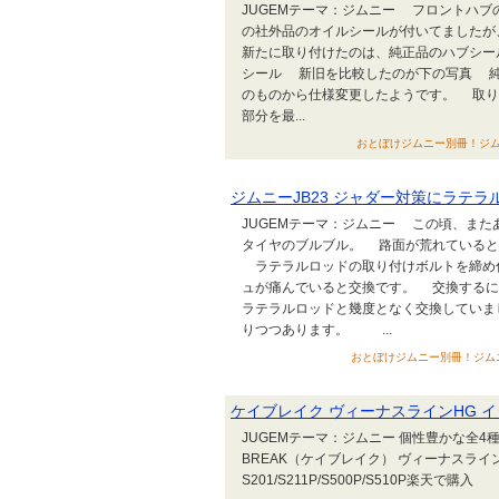
JUGEMテーマ：ジムニー フロントハ
の社外品のオイルシールが付いてました
新たに取り付けたのは、純正品のハブシー
シール 新旧を比較したのが下の写真 純
のものから仕様変更したようです。 取り
部分を最...
おとぼけジムニー別冊！ジムニー コイ
ジムニーJB23 ジャダー対策にラテ
JUGEMテーマ：ジムニー この頃、ま
タイヤのブルブル。 路面が荒れていると
ラテラルロッドの取り付けボルトを締め
ュが痛んでいると交換です。 交換するに
ラテラルロッドと幾度となく交換していま
りつつあります。 ...
おとぼけジムニー別冊！ジムニー コイル
ケイブレイク ヴィーナスラインHG イタリ
JUGEMテーマ：ジムニー 個性豊かな全4
BREAK（ケイブレイク） ヴィーナスライ
S201/S211P/S500P/S510P楽天で購入