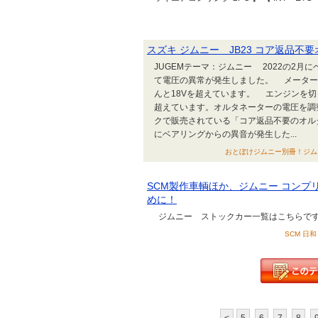
スズキ ジムニー JB23 コア返品不
JUGEMテーマ：ジムニー 2022の2
て電圧の異常が発生しました。 メーター
んと18Vを超えています。 エンジンを切
超えています。オルタネーターの電圧を調
クで販売されている「コア返品不要のオル
にベアリングからの異音が発生した...
おとぼけジムニー別冊！ジムニー コイ
SCM製作車輌ほか、ジムニー コン
めに！
ジムニー ストックカー一覧はこちらです
SCM 日和 