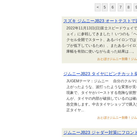
<
5
6
7
8
スズキ ジムニーJB23 オートテスト
2022年11月13日(日)富士スピードウェ
ェイ」に参戦してきました！ いつのも「
クセル全開でスタート、あるパイロンでは
プが低下しているため）、またあるパイロ
庫幅を有効に使いながら走った結果は…。 ヘ
おとぼけジムニー別冊！ジムニー コイ
ジムニーJB23 タイヤにピンチカッ
JUGEMテーマ：ジムニー 自分のクル
上がったような、波打ったような変形が見
現象で、タイヤがバーストする危険な状態
んが、タイヤの内部が破損しているのは
急交換します。中古タイヤショップで購入交換
正タイヤ...
おとぼけジムニー別冊！ジムニー コイ
ジムニーJB23 ジャダー対策にフロ