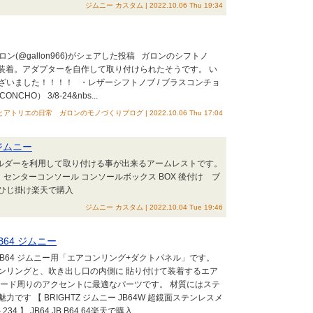
ジムニー カスタム | 2022.10.06 Thu 19:34
 ガロン(@gallon966)がシェアした投稿 ガロンのシフトノ
へ装着。アダプターを自作して取り付けられたそうです。 い
いました！！！！ ・レザーシフトノブ / ブラスコンチョ
ONCHO） 3/8-24&nbs...
トリエの日常 ガロンのモノづくりブログ | 2022.10.06 Thu 17:04
 ジムニー
ホルダーを利用して取り付ける事が出来るアームレストです。
スト センターコンソール コンソールボックス BOX 後付け ブ
 ひじ掛け楽天で購入
ジムニー カスタム | 2022.10.04 Tue 19:46
B64 ジムニー
)のJB64 ジムニー用「エアコンリング+ダクトパネル」です。
ンリングと、吹き出し口の内側に 貼り付けて装着するエア
ボード周りのアクセントに最適なパーツです。 材質にはステ
す 【 BRIGHTZ ジムニー JB64W 超鏡面ステンレスメ
34 】 JB64 JB B64 64楽天で購入