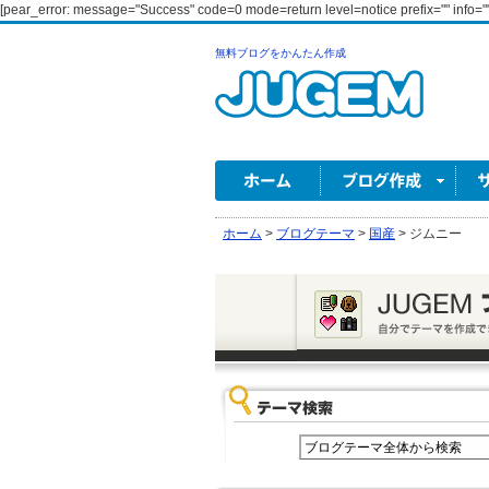
[pear_error: message="Success" code=0 mode=return level=notice prefix="" info=""
無料ブログをかんたん作成
ホーム
>
ブログテーマ
>
国産
>
ジムニー