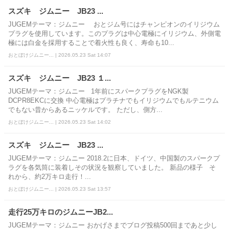
スズキ ジムニー JB23 ...
JUGEMテーマ：ジムニー おとジム号にはチャンピオンのイリジウム
プラグを使用しています。このプラグは中心電極にイリジウム、外側電
極には白金を採用することで着火性も良く、寿命も10...
おとぼけジムニー... | 2026.05.23 Sat 14:07
スズキ ジムニー JB23 １...
JUGEMテーマ：ジムニー 1年前にスパークプラグをNGK製
DCPR8EKCに交換 中心電極はプラチナでもイリジウムでもルテニウム
でもない昔からあるニッケルです。 ただし、側方...
おとぼけジムニー... | 2026.05.23 Sat 14:02
スズキ ジムニー JB23 ...
JUGEMテーマ：ジムニー 2018.2に日本、ドイツ、中国製のスパークプ
ラグを各気筒に装着しその状況を観察していました。 新品の様子 そ
れから、約2万キロ走行！...
おとぼけジムニー... | 2026.05.23 Sat 13:57
走行25万キロのジムニーJB2...
JUGEMテーマ：ジムニー おかげさまでブログ投稿500回まであと少し