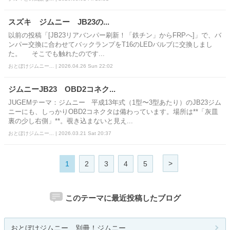
スズキ ジムニー JB23の...
以前の投稿「[JB23リアバンパー刷新！「鉄チン」からFRPへ]」で、バ
ンパー交換に合わせてバックランプをT16のLEDバルブに交換しまし
た。 そこでも触れたのです...
おとぼけジムニー... | 2026.04.26 Sun 22:02
ジムニーJB23 OBD2コネク...
JUGEMテーマ：ジムニー 平成13年式（1型〜3型あたり）のJB23ジム
ニーにも、しっかりOBD2コネクタは備わっています。場所は**「灰皿
裏の少し右側」**。覗き込まないと見え...
おとぼけジムニー... | 2026.03.21 Sat 20:37
>
1
2
3
4
5
このテーマに最近投稿したブログ
おとぼけジムニー 別冊！ジムニー...