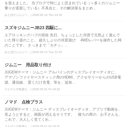
を迎えました。 当ブログで特によく読まれている（＝多くのジムニー
乗りが直面している）不具合と、その解決策をまとめ...
おとぼけジムニー... | 2026.05.14 Thu 23:16
スズキジムニーJB23 四駆に...
エアロッキングハブの宿命 先日、ちょっとした河原で元気よく遊んで
いた帰り道のこと。 超久しぶりの河原遊び 4WDレバーを操作した時
のことです。 さっきまで「カチッ」...
おとぼけジムニー... | 2026.05.12 Tue 21:25
ジムニー 用品取り付け
JUGEMテーマ：ジムニー アルパインのディスプレイオーディオに、
アマゾンファイヤースティック用のHDMI、アクセサリーからのUSB電
源、通信線、 置くだけ充電、等を、追加...
クルマとの気楽な... | 2026.05.01 Fri 18:32
ノマド 点検プラス
JUGEMテーマ：ジムニー ディスプレイオーディオ、アプリで動画を、
見ようとすると、画面が消えるそうです。 後ろの席の、お子さんも、
これで、大人しく見てくれ...
クルマとの気楽な... | 2026.05.01 Fri 18:31