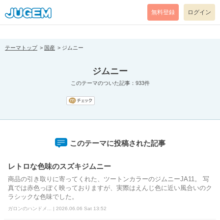
[pear_error: message="Success" code=0 mode=return level=notice
prefix="" info=""]
無料登録
ログイン
テーマトップ
国産
ジムニー
ジムニー
このテーマのついた記事：933件
このテーマに投稿された記事
レトロな色味のスズキジムニー
商品の引き取りに寄ってくれた、ツートンカラーのジムニーJA11。 写
真では赤色っぽく映っておりますが、実際はえんじ色に近い風合いのク
ラシックな色味でした。
ガロンのハンドメ... | 2026.06.06 Sat 13:52