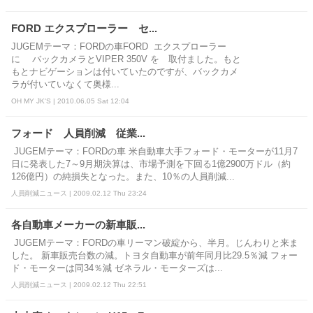
FORD エクスプローラー セ...
JUGEMテーマ：FORDの車FORD エクスプローラー
に バックカメラとVIPER 350V を 取付ました。もと
もとナビゲーションは付いていたのですが、バックカメ
ラが付いていなくて奥様...
OH MY JK'S | 2010.06.05 Sat 12:04
フォード 人員削減 従業...
JUGEMテーマ：FORDの車 米自動車大手フォード・モーターが11月7
日に発表した7～9月期決算は、市場予測を下回る1億2900万ドル（約
126億円）の純損失となった。また、10％の人員削減...
人員削減ニュース | 2009.02.12 Thu 23:24
各自動車メーカーの新車販...
JUGEMテーマ：FORDの車リーマン破綻から、半月。じんわりと来ま
した。 新車販売台数の減。トヨタ自動車が前年同月比29.5％減 フォー
ド・モーターは同34％減 ゼネラル・モーターズは...
人員削減ニュース | 2009.02.12 Thu 22:51