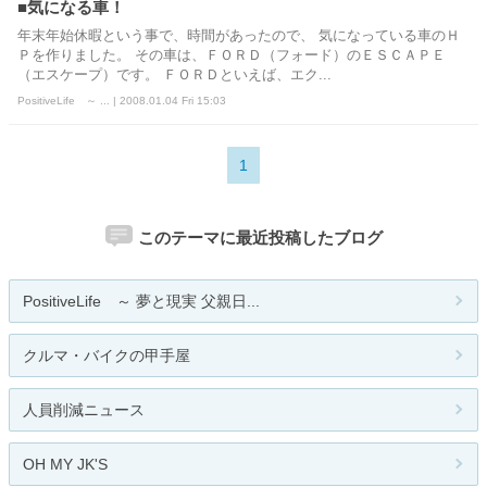
■気になる車！
年末年始休暇という事で、時間があったので、 気になっている車のＨ
Ｐを作りました。 その車は、ＦＯＲＤ（フォード）のＥＳＣＡＰＥ
（エスケープ）です。 ＦＯＲＤといえば、エク...
PositiveLife ～ ... | 2008.01.04 Fri 15:03
1
このテーマに最近投稿したブログ
PositiveLife ～ 夢と現実 父親日...
クルマ・バイクの甲手屋
人員削減ニュース
OH MY JK'S