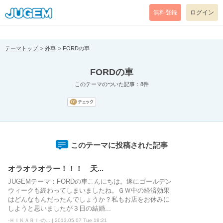
[pear_error: message="Success" code=0 mode=return level=notice
prefix="" info=""]
無料登録
ログイン
テーマトップ
外車
FORDの車
FORDの車
このテーマのついた記事：8件
このテーマに投稿された記事
オラオラオラー！！！ 天...
JUGEMテーマ：FORDの車こんにちは。遂にゴールデン
ウィークも終わってしまいましたね。ＧＷ中の経済効果
はどんなもんだったんでしょうか？私もお店をお休みに
しようと思いましたが３日の結婚...
-ＨＩＫＡＲＩ-の... | 2013.05.07 Tue 18:21